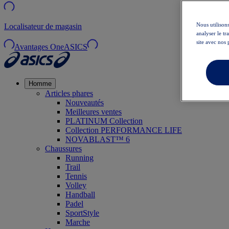
Nous utilisons
Localisateur de magasin
analyser le t
site avec nos 
Avantages OneASICS
Homme
Articles phares
Nouveautés
Meilleures ventes
PLATINUM Collection
Collection PERFORMANCE LIFE
NOVABLAST™ 6
Chaussures
Running
Trail
Tennis
Volley
Handball
Padel
SportStyle
Marche