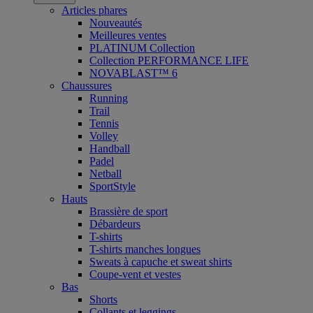
Articles phares
Nouveautés
Meilleures ventes
PLATINUM Collection
Collection PERFORMANCE LIFE
NOVABLAST™ 6
Chaussures
Running
Trail
Tennis
Volley
Handball
Padel
Netball
SportStyle
Hauts
Brassière de sport
Débardeurs
T-shirts
T-shirts manches longues
Sweats à capuche et sweat shirts
Coupe-vent et vestes
Bas
Shorts
Collants et leggings