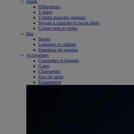
Hauts
Débardeurs
T-shirts
T-shirts manches longues
Sweats à capuche et sweat shirts
Coupe-vent et vestes
Bas
Shorts
Leggings et collants
Pantalons de jogging
Accessoires
Casquettes et bonnets
Gants
Chaussettes
Sacs de sport
Équipement