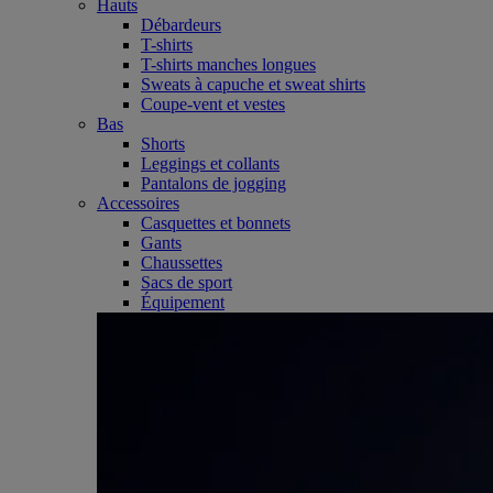
Hauts
Débardeurs
T-shirts
T-shirts manches longues
Sweats à capuche et sweat shirts
Coupe-vent et vestes
Bas
Shorts
Leggings et collants
Pantalons de jogging
Accessoires
Casquettes et bonnets
Gants
Chaussettes
Sacs de sport
Équipement