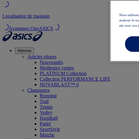
Nous utilisons
Localisateur de magasin
analyser le t
site avec nos 
Avantages OneASICS
Homme
Articles phares
Nouveautés
Meilleures ventes
PLATINUM Collection
Collection PERFORMANCE LIFE
NOVABLAST™ 6
Chaussures
Running
Trail
Tennis
Volley
Handball
Padel
SportStyle
Marche