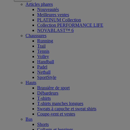
Articles phares
Nouveautés
Meilleures ventes
PLATINUM Collection
Collection PERFORMANCE LIFE
NOVABLAST™ 6
Chaussures
Running
Trail
Tennis
Volley
Handball
Padel
Netball
SportStyle
Hauts
Brassière de sport
Débardeurs
T-shirts
T-shirts manches longues
Sweats à capuche et sweat shirts
Coupe-vent et vestes
Bas
Shorts
Collants et leggings