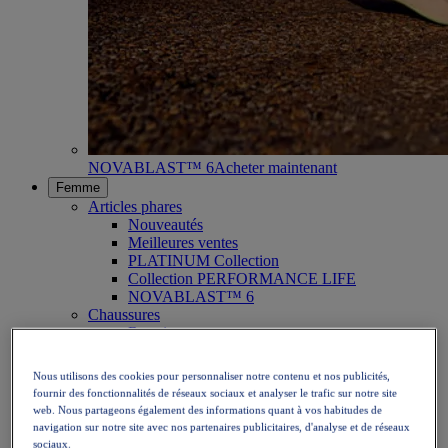
NOVABLAST™ 6
Acheter maintenant
Femme
Articles phares
Nouveautés
Meilleures ventes
PLATINUM Collection
Collection PERFORMANCE LIFE
NOVABLAST™ 6
Chaussures
Running
Trail
Tennis
Nous utilisons des cookies pour personnaliser notre contenu et nos publicités,
Volley
fournir des fonctionnalités de réseaux sociaux et analyser le trafic sur notre site
Handball
web. Nous partageons également des informations quant à vos habitudes de
Padel
navigation sur notre site avec nos partenaires publicitaires, d'analyse et de réseaux
Netball
sociaux.