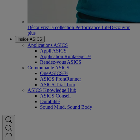
Découvrez la collection Performance Life
Découvrir
plus
Inside ASICS
Applications ASICS
Appli ASICS
Application Runkeeper™
Rendez-vous ASICS
Communauté ASICS
OneASICS™
ASICS FrontRunner
ASICS Trial Tour
ASICS Knowledge Hub
ASICS Conseil
Durabilité
Sound Mind, Sound Body