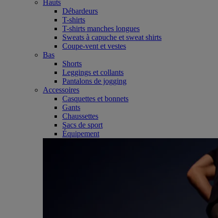
Hauts
Débardeurs
T-shirts
T-shirts manches longues
Sweats à capuche et sweat shirts
Coupe-vent et vestes
Bas
Shorts
Leggings et collants
Pantalons de jogging
Accessoires
Casquettes et bonnets
Gants
Chaussettes
Sacs de sport
Équipement