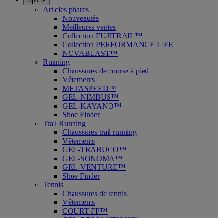
Sports
Articles phares
Nouveautés
Meilleures ventes
Collection FUJITRAIL™
Collection PERFORMANCE LIFE
NOVABLAST™
Running
Chaussures de course à pied
Vêtements
METASPEED™
GEL-NIMBUS™
GEL-KAYANO™
Shoe Finder
Trail Running
Chaussures trail running
Vêtements
GEL-TRABUCO™
GEL-SONOMA™
GEL-VENTURE™
Shoe Finder
Tennis
Chaussures de tennis
Vêtements
COURT FF™