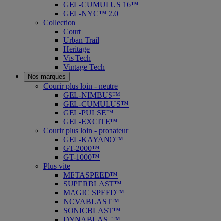
GEL-CUMULUS 16™
GEL-NYC™ 2.0
Collection
Court
Urban Trail
Heritage
Vis Tech
Vintage Tech
Nos marques
Courir plus loin - neutre
GEL-NIMBUS™
GEL-CUMULUS™
GEL-PULSE™
GEL-EXCITE™
Courir plus loin - pronateur
GEL-KAYANO™
GT-2000™
GT-1000™
Plus vite
METASPEED™
SUPERBLAST™
MAGIC SPEED™
NOVABLAST™
SONICBLAST™
DYNABLAST™