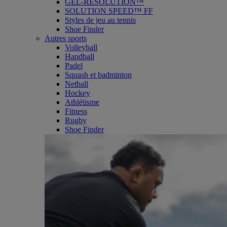
GEL-RESOLUTION™
SOLUTION SPEED™ FF
Styles de jeu au tennis
Shoe Finder
Autres sports
Volleyball
Handball
Padel
Squash et badminton
Netball
Hockey
Athlétisme
Fitness
Rugby
Shoe Finder