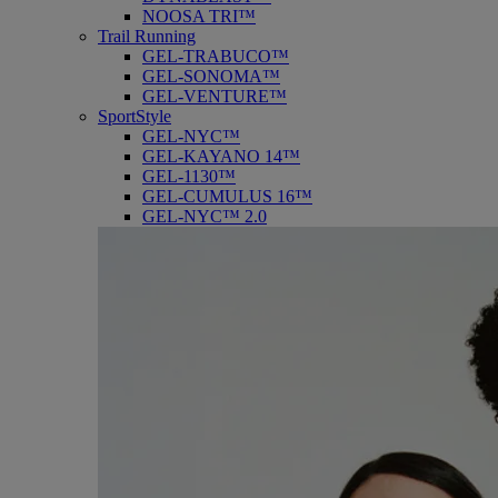
NOOSA TRI™
Trail Running
GEL-TRABUCO™
GEL-SONOMA™
GEL-VENTURE™
SportStyle
GEL-NYC™
GEL-KAYANO 14™
GEL-1130™
GEL-CUMULUS 16™
GEL-NYC™ 2.0