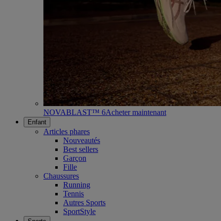
NOVABLAST™ 6
Acheter maintenant
Enfant
Articles phares
Nouveautés
Best sellers
Garçon
Fille
Chaussures
Running
Tennis
Autres Sports
SportStyle