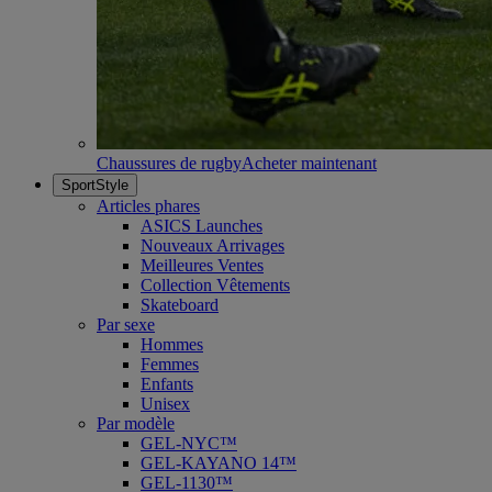
Chaussures de rugby
Acheter maintenant
SportStyle
Articles phares
ASICS Launches
Nouveaux Arrivages
Meilleures Ventes
Collection Vêtements
Skateboard
Par sexe
Hommes
Femmes
Enfants
Unisex
Par modèle
GEL-NYC™
GEL-KAYANO 14™
GEL-1130™