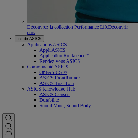
Découvrez la collection Performance Life
Découvrir
plus
Inside ASICS
Applications ASICS
Appli ASICS
Application Runkeeper™
Rendez-vous ASICS
Communauté ASICS
OneASICS™
ASICS FrontRunner
ASICS Trial Tour
ASICS Knowledge Hub
ASICS Conseil
Durabilité
Sound Mind, Sound Body