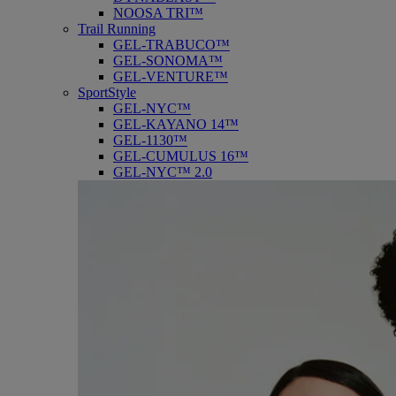
NOOSA TRI™
Trail Running
GEL-TRABUCO™
GEL-SONOMA™
GEL-VENTURE™
SportStyle
GEL-NYC™
GEL-KAYANO 14™
GEL-1130™
GEL-CUMULUS 16™
GEL-NYC™ 2.0