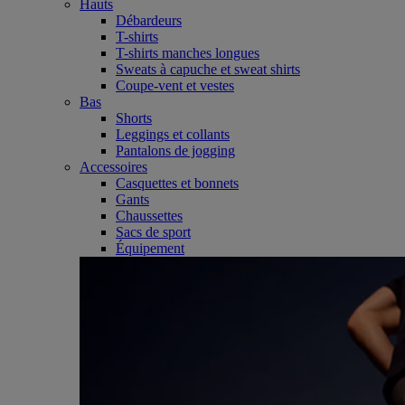
Hauts
Débardeurs
T-shirts
T-shirts manches longues
Sweats à capuche et sweat shirts
Coupe-vent et vestes
Bas
Shorts
Leggings et collants
Pantalons de jogging
Accessoires
Casquettes et bonnets
Gants
Chaussettes
Sacs de sport
Équipement