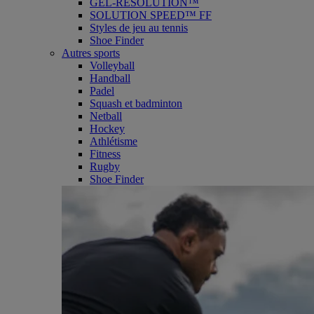
GEL-RESOLUTION™
SOLUTION SPEED™ FF
Styles de jeu au tennis
Shoe Finder
Autres sports
Volleyball
Handball
Padel
Squash et badminton
Netball
Hockey
Athlétisme
Fitness
Rugby
Shoe Finder