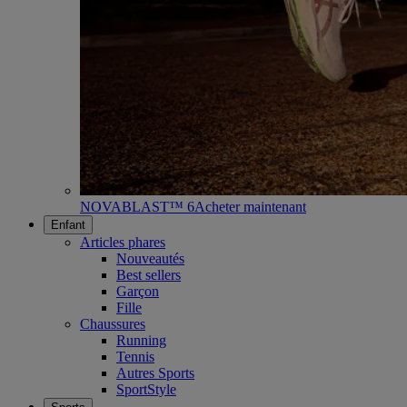
NOVABLAST™ 6
Acheter maintenant
Enfant
Articles phares
Nouveautés
Best sellers
Garçon
Fille
Chaussures
Running
Tennis
Autres Sports
SportStyle