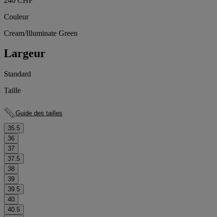
240 CHF
Couleur
Cream/Illuminate Green
Largeur
Standard
Taille
Guide des tailles
35.5
36
37
37.5
38
39
39.5
40
40.5