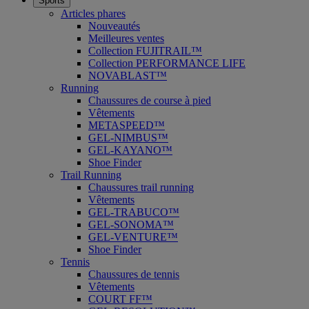
Sports
Articles phares
Nouveautés
Meilleures ventes
Collection FUJITRAIL™
Collection PERFORMANCE LIFE
NOVABLAST™
Running
Chaussures de course à pied
Vêtements
METASPEED™
GEL-NIMBUS™
GEL-KAYANO™
Shoe Finder
Trail Running
Chaussures trail running
Vêtements
GEL-TRABUCO™
GEL-SONOMA™
GEL-VENTURE™
Shoe Finder
Tennis
Chaussures de tennis
Vêtements
COURT FF™