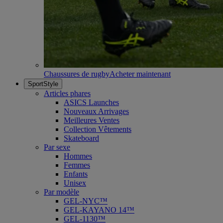
Chaussures de rugby
Acheter maintenant
SportStyle
Articles phares
ASICS Launches
Nouveaux Arrivages
Meilleures Ventes
Collection Vêtements
Skateboard
Par sexe
Hommes
Femmes
Enfants
Unisex
Par modèle
GEL-NYC™
GEL-KAYANO 14™
GEL-1130™