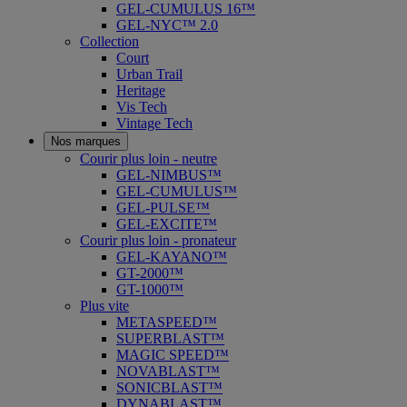
GEL-CUMULUS 16™
GEL-NYC™ 2.0
Collection
Court
Urban Trail
Heritage
Vis Tech
Vintage Tech
Nos marques
Courir plus loin - neutre
GEL-NIMBUS™
GEL-CUMULUS™
GEL-PULSE™
GEL-EXCITE™
Courir plus loin - pronateur
GEL-KAYANO™
GT-2000™
GT-1000™
Plus vite
METASPEED™
SUPERBLAST™
MAGIC SPEED™
NOVABLAST™
SONICBLAST™
DYNABLAST™