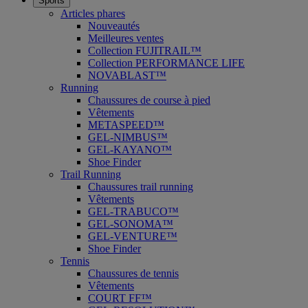
Sports
Articles phares
Nouveautés
Meilleures ventes
Collection FUJITRAIL™
Collection PERFORMANCE LIFE
NOVABLAST™
Running
Chaussures de course à pied
Vêtements
METASPEED™
GEL-NIMBUS™
GEL-KAYANO™
Shoe Finder
Trail Running
Chaussures trail running
Vêtements
GEL-TRABUCO™
GEL-SONOMA™
GEL-VENTURE™
Shoe Finder
Tennis
Chaussures de tennis
Vêtements
COURT FF™