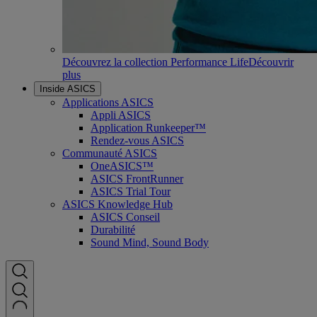
Découvrez la collection Performance Life
Découvrir
plus
Inside ASICS
Applications ASICS
Appli ASICS
Application Runkeeper™
Rendez-vous ASICS
Communauté ASICS
OneASICS™
ASICS FrontRunner
ASICS Trial Tour
ASICS Knowledge Hub
ASICS Conseil
Durabilité
Sound Mind, Sound Body