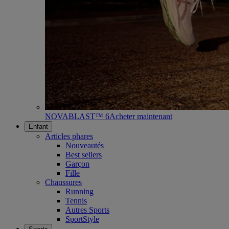
NOVABLAST™ 6
Acheter maintenant
Enfant
Articles phares
Nouveautés
Best sellers
Garçon
Fille
Chaussures
Running
Tennis
Autres Sports
SportStyle