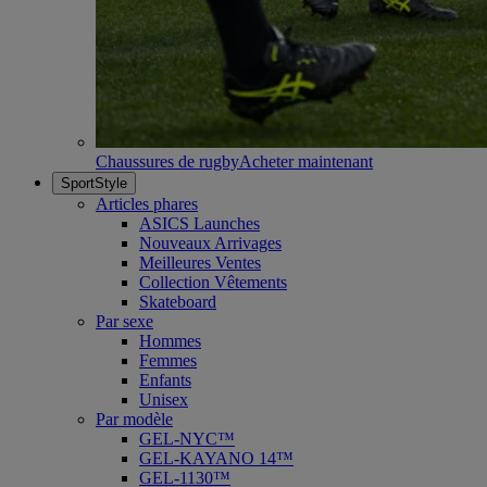
Chaussures de rugby
Acheter maintenant
SportStyle
Articles phares
ASICS Launches
Nouveaux Arrivages
Meilleures Ventes
Collection Vêtements
Skateboard
Par sexe
Hommes
Femmes
Enfants
Unisex
Par modèle
GEL-NYC™
GEL-KAYANO 14™
GEL-1130™