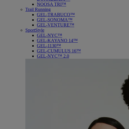
NOOSA TRI™
Trail Running
GEL-TRABUCO™
GEL-SONOMA™
GEL-VENTURE™
SportStyle
GEL-NYC™
GEL-KAYANO 14™
GEL-1130™
GEL-CUMULUS 16™
GEL-NYC™ 2.0