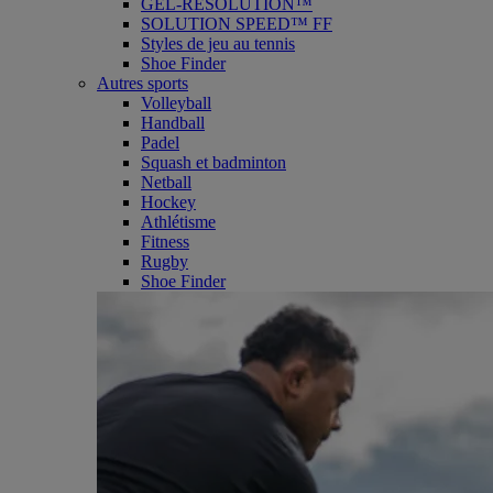
GEL-RESOLUTION™
SOLUTION SPEED™ FF
Styles de jeu au tennis
Shoe Finder
Autres sports
Volleyball
Handball
Padel
Squash et badminton
Netball
Hockey
Athlétisme
Fitness
Rugby
Shoe Finder