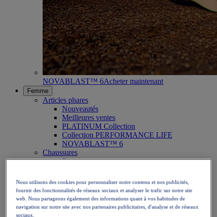
NOVABLAST™ 6
Acheter maintenant
Femme
Articles phares
Nouveautés
Meilleures ventes
PLATINUM Collection
Collection PERFORMANCE LIFE
NOVABLAST™ 6
Chaussures
Running
Trail
Tennis
Nous utilisons des cookies pour personnaliser notre contenu et nos publicités,
Volley
fournir des fonctionnalités de réseaux sociaux et analyser le trafic sur notre site
Handball
web. Nous partageons également des informations quant à vos habitudes de
Padel
navigation sur notre site avec nos partenaires publicitaires, d'analyse et de réseaux
Netball
sociaux.