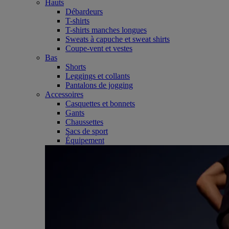
Hauts
Débardeurs
T-shirts
T-shirts manches longues
Sweats à capuche et sweat shirts
Coupe-vent et vestes
Bas
Shorts
Leggings et collants
Pantalons de jogging
Accessoires
Casquettes et bonnets
Gants
Chaussettes
Sacs de sport
Équipement