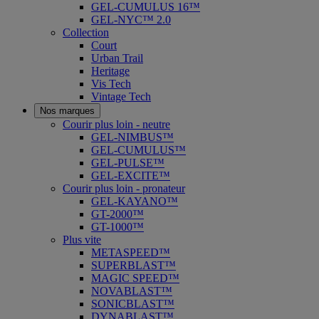
GEL-CUMULUS 16™
GEL-NYC™ 2.0
Collection
Court
Urban Trail
Heritage
Vis Tech
Vintage Tech
Nos marques
Courir plus loin - neutre
GEL-NIMBUS™
GEL-CUMULUS™
GEL-PULSE™
GEL-EXCITE™
Courir plus loin - pronateur
GEL-KAYANO™
GT-2000™
GT-1000™
Plus vite
METASPEED™
SUPERBLAST™
MAGIC SPEED™
NOVABLAST™
SONICBLAST™
DYNABLAST™