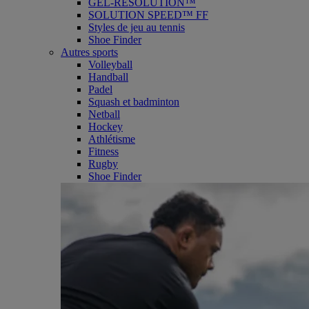
GEL-RESOLUTION™
SOLUTION SPEED™ FF
Styles de jeu au tennis
Shoe Finder
Autres sports
Volleyball
Handball
Padel
Squash et badminton
Netball
Hockey
Athlétisme
Fitness
Rugby
Shoe Finder