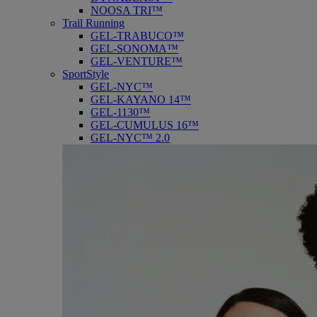
NOOSA TRI™
Trail Running
GEL-TRABUCO™
GEL-SONOMA™
GEL-VENTURE™
SportStyle
GEL-NYC™
GEL-KAYANO 14™
GEL-1130™
GEL-CUMULUS 16™
GEL-NYC™ 2.0