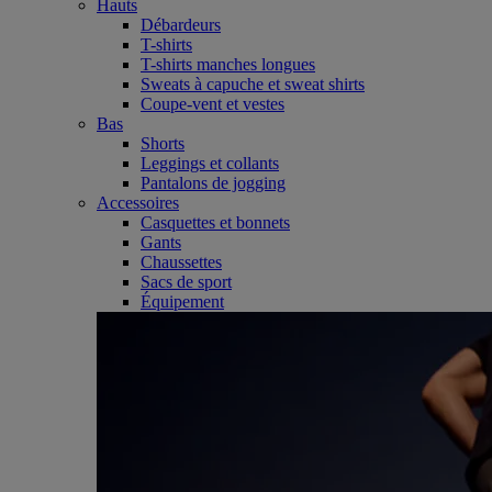
Hauts
Débardeurs
T-shirts
T-shirts manches longues
Sweats à capuche et sweat shirts
Coupe-vent et vestes
Bas
Shorts
Leggings et collants
Pantalons de jogging
Accessoires
Casquettes et bonnets
Gants
Chaussettes
Sacs de sport
Équipement