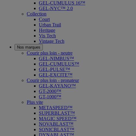
GEL-CUMULUS 16™
GEL-NYC™ 2.0
Collection
Court
Urban Trail
Heritage
Vis Tech
Vintage Tech
Nos marques
Courir plus loin - neutre
GEL-NIMBUS™
GEL-CUMULUS™
GEL-PULSE™
GEL-EXCITE™
Courir plus loin - pronateur
GEL-KAYANO™
GT-2000™
GT-1000™
Plus vite
METASPEED™
SUPERBLAST™
MAGIC SPEED™
NOVABLAST™
SONICBLAST™
DYNABLAST™