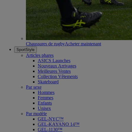
Chaussures de rugby
Acheter maintenant
SportStyle
Articles phares
ASICS Launches
Nouveaux Arrivages
Meilleures Ventes
Collection Vêtements
Skateboard
Par sexe
Hommes
Femmes
Enfants
Unisex
Par modèle
GEL-NYC™
GEL-KAYANO 14™
GEL-1130™