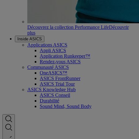
Découvrez la collection Performance Life
Découvrir
plus
Inside ASICS
Applications ASICS
Appli ASICS
Application Runkeeper™
Rendez-vous ASICS
Communauté ASICS
OneASICS™
ASICS FrontRunner
ASICS Trial Tour
ASICS Knowledge Hub
ASICS Conseil
Durabilité
Sound Mind, Sound Body