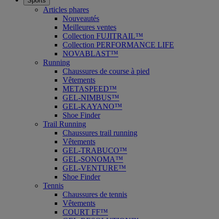
Sports
Articles phares
Nouveautés
Meilleures ventes
Collection FUJITRAIL™
Collection PERFORMANCE LIFE
NOVABLAST™
Running
Chaussures de course à pied
Vêtements
METASPEED™
GEL-NIMBUS™
GEL-KAYANO™
Shoe Finder
Trail Running
Chaussures trail running
Vêtements
GEL-TRABUCO™
GEL-SONOMA™
GEL-VENTURE™
Shoe Finder
Tennis
Chaussures de tennis
Vêtements
COURT FF™