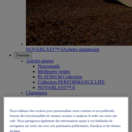
NOVABLAST™ 6
Acheter maintenant
Femme
Articles phares
Nouveautés
Meilleures ventes
PLATINUM Collection
Collection PERFORMANCE LIFE
NOVABLAST™ 6
Chaussures
Running
Trail
Tennis
Nous utilisons des cookies pour personnaliser notre contenu et nos publicités,
Volley
fournir des fonctionnalités de réseaux sociaux et analyser le trafic sur notre site
Handball
web. Nous partageons également des informations quant à vos habitudes de
Padel
navigation sur notre site avec nos partenaires publicitaires, d'analyse et de réseaux
Netball
sociaux.