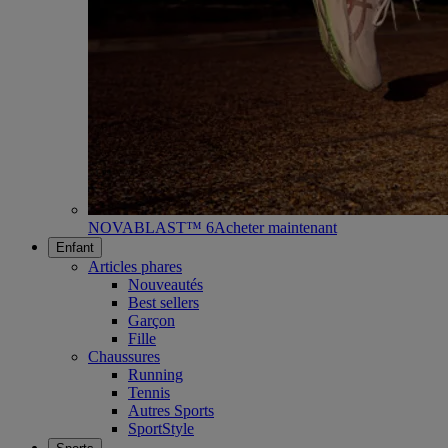
NOVABLAST™ 6
Acheter maintenant
Enfant
Articles phares
Nouveautés
Best sellers
Garçon
Fille
Chaussures
Running
Tennis
Autres Sports
SportStyle