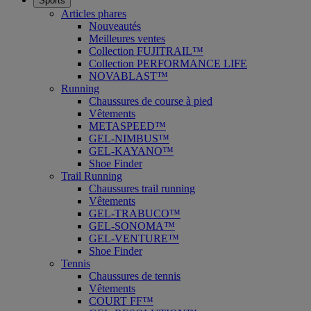
Sports
Articles phares
Nouveautés
Meilleures ventes
Collection FUJITRAIL™
Collection PERFORMANCE LIFE
NOVABLAST™
Running
Chaussures de course à pied
Vêtements
METASPEED™
GEL-NIMBUS™
GEL-KAYANO™
Shoe Finder
Trail Running
Chaussures trail running
Vêtements
GEL-TRABUCO™
GEL-SONOMA™
GEL-VENTURE™
Shoe Finder
Tennis
Chaussures de tennis
Vêtements
COURT FF™