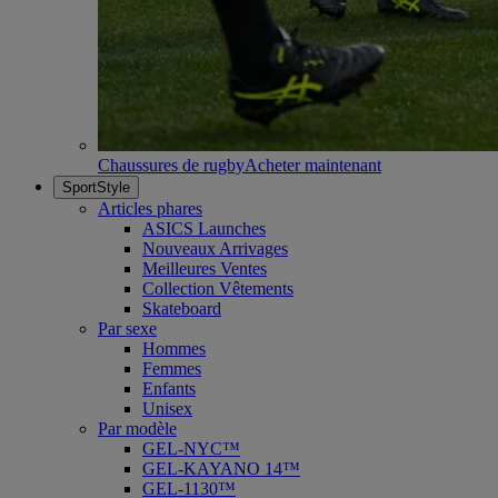
Chaussures de rugby
Acheter maintenant
SportStyle
Articles phares
ASICS Launches
Nouveaux Arrivages
Meilleures Ventes
Collection Vêtements
Skateboard
Par sexe
Hommes
Femmes
Enfants
Unisex
Par modèle
GEL-NYC™
GEL-KAYANO 14™
GEL-1130™