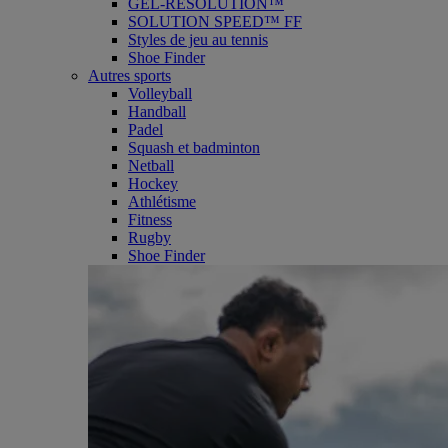
GEL-RESOLUTION™
SOLUTION SPEED™ FF
Styles de jeu au tennis
Shoe Finder
Autres sports
Volleyball
Handball
Padel
Squash et badminton
Netball
Hockey
Athlétisme
Fitness
Rugby
Shoe Finder