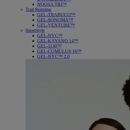
NOOSA TRI™
Trail Running
GEL-TRABUCO™
GEL-SONOMA™
GEL-VENTURE™
SportStyle
GEL-NYC™
GEL-KAYANO 14™
GEL-1130™
GEL-CUMULUS 16™
GEL-NYC™ 2.0