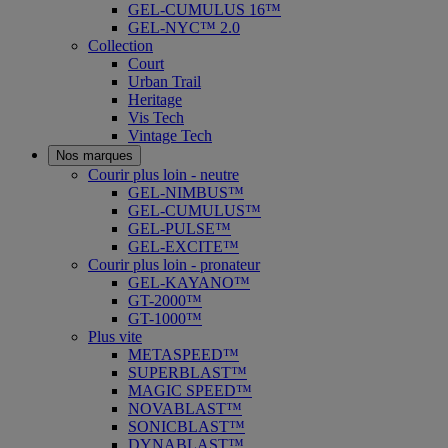
GEL-CUMULUS 16™
GEL-NYC™ 2.0
Collection
Court
Urban Trail
Heritage
Vis Tech
Vintage Tech
Nos marques
Courir plus loin - neutre
GEL-NIMBUS™
GEL-CUMULUS™
GEL-PULSE™
GEL-EXCITE™
Courir plus loin - pronateur
GEL-KAYANO™
GT-2000™
GT-1000™
Plus vite
METASPEED™
SUPERBLAST™
MAGIC SPEED™
NOVABLAST™
SONICBLAST™
DYNABLAST™