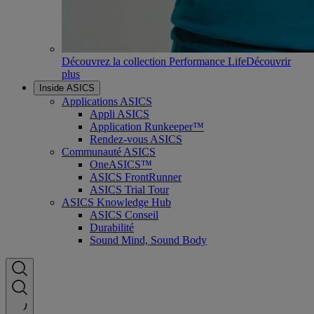
Découvrez la collection Performance Life
Découvrir
plus
Inside ASICS
Applications ASICS
Appli ASICS
Application Runkeeper™
Rendez-vous ASICS
Communauté ASICS
OneASICS™
ASICS FrontRunner
ASICS Trial Tour
ASICS Knowledge Hub
ASICS Conseil
Durabilité
Sound Mind, Sound Body