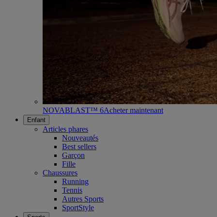
NOVABLAST™ 6
Acheter maintenant
Enfant
Articles phares
Nouveautés
Best sellers
Garçon
Fille
Chaussures
Running
Tennis
Autres Sports
SportStyle