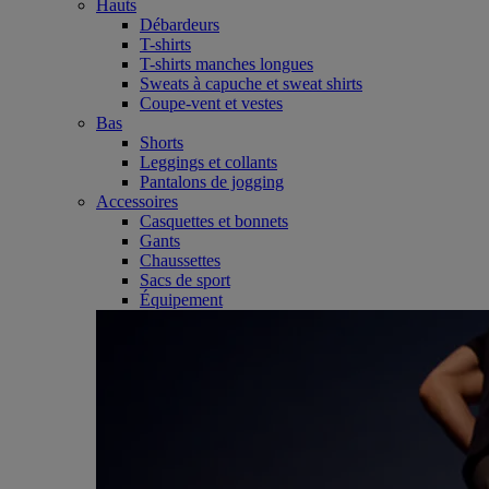
Hauts
Débardeurs
T-shirts
T-shirts manches longues
Sweats à capuche et sweat shirts
Coupe-vent et vestes
Bas
Shorts
Leggings et collants
Pantalons de jogging
Accessoires
Casquettes et bonnets
Gants
Chaussettes
Sacs de sport
Équipement