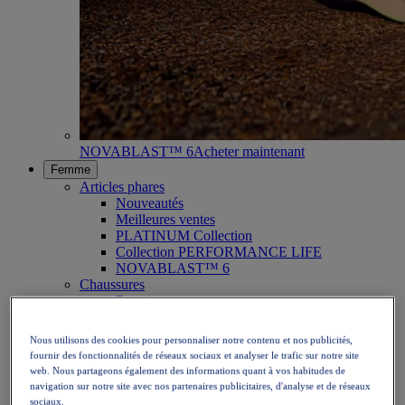
NOVABLAST™ 6
Acheter maintenant
Femme
Articles phares
Nouveautés
Meilleures ventes
PLATINUM Collection
Collection PERFORMANCE LIFE
NOVABLAST™ 6
Chaussures
Running
Trail
Tennis
Nous utilisons des cookies pour personnaliser notre contenu et nos publicités,
Volley
fournir des fonctionnalités de réseaux sociaux et analyser le trafic sur notre site
Handball
web. Nous partageons également des informations quant à vos habitudes de
Padel
navigation sur notre site avec nos partenaires publicitaires, d'analyse et de réseaux
Netball
sociaux.