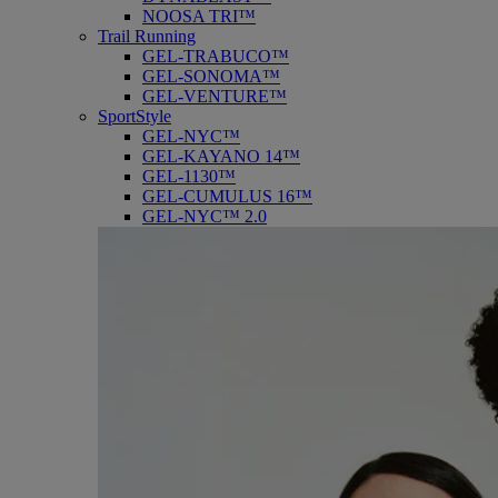
NOOSA TRI™
Trail Running
GEL-TRABUCO™
GEL-SONOMA™
GEL-VENTURE™
SportStyle
GEL-NYC™
GEL-KAYANO 14™
GEL-1130™
GEL-CUMULUS 16™
GEL-NYC™ 2.0