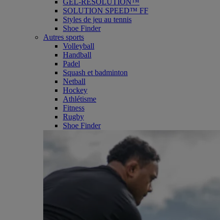
GEL-RESOLUTION™
SOLUTION SPEED™ FF
Styles de jeu au tennis
Shoe Finder
Autres sports
Volleyball
Handball
Padel
Squash et badminton
Netball
Hockey
Athlétisme
Fitness
Rugby
Shoe Finder