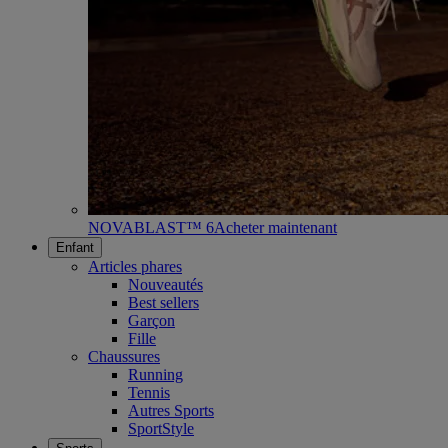
NOVABLAST™ 6
Acheter maintenant
Enfant
Articles phares
Nouveautés
Best sellers
Garçon
Fille
Chaussures
Running
Tennis
Autres Sports
SportStyle