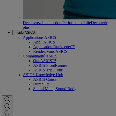
Découvrez la collection Performance Life
Découvrir
plus
Inside ASICS
Applications ASICS
Appli ASICS
Application Runkeeper™
Rendez-vous ASICS
Communauté ASICS
OneASICS™
ASICS FrontRunner
ASICS Trial Tour
ASICS Knowledge Hub
ASICS Conseil
Durabilité
Sound Mind, Sound Body