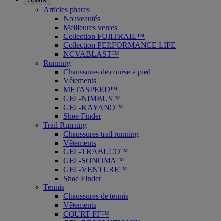
Sports
Articles phares
Nouveautés
Meilleures ventes
Collection FUJITRAIL™
Collection PERFORMANCE LIFE
NOVABLAST™
Running
Chaussures de course à pied
Vêtements
METASPEED™
GEL-NIMBUS™
GEL-KAYANO™
Shoe Finder
Trail Running
Chaussures trail running
Vêtements
GEL-TRABUCO™
GEL-SONOMA™
GEL-VENTURE™
Shoe Finder
Tennis
Chaussures de tennis
Vêtements
COURT FF™