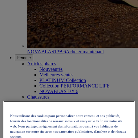
NOVABLAST™ 6
Acheter maintenant
Femme
Articles phares
Nouveautés
Meilleures ventes
PLATINUM Collection
Collection PERFORMANCE LIFE
NOVABLAST™ 6
Chaussures
Running
Trail
Tennis
Nous utilisons des cookies pour personnaliser notre contenu et nos publicités,
Volley
fournir des fonctionnalités de réseaux sociaux et analyser le trafic sur notre site
Handball
web. Nous partageons également des informations quant à vos habitudes de
Padel
navigation sur notre site avec nos partenaires publicitaires, d'analyse et de réseaux
Netball
sociaux.