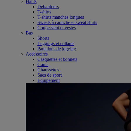
Hauts
Débardeurs
T-shirts
T-shirts manches longues
Sweats à capuche et sweat shirts
Coupe-vent et vestes
Bas
Shorts
Leggings et collants
Pantalons de jogging
Accessoires
Casquettes et bonnets
Gants
Chaussettes
Sacs de sport
Équipement