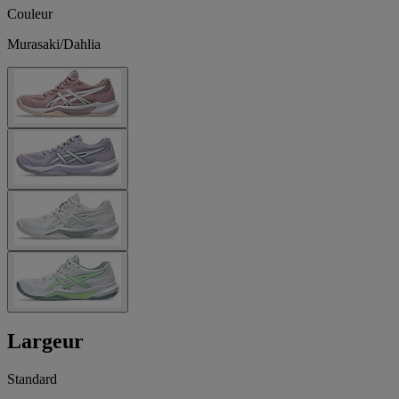
Couleur
Murasaki/Dahlia
Largeur
Standard