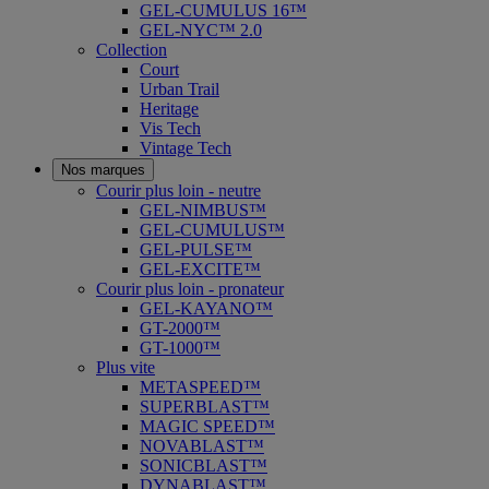
GEL-CUMULUS 16™
GEL-NYC™ 2.0
Collection
Court
Urban Trail
Heritage
Vis Tech
Vintage Tech
Nos marques
Courir plus loin - neutre
GEL-NIMBUS™
GEL-CUMULUS™
GEL-PULSE™
GEL-EXCITE™
Courir plus loin - pronateur
GEL-KAYANO™
GT-2000™
GT-1000™
Plus vite
METASPEED™
SUPERBLAST™
MAGIC SPEED™
NOVABLAST™
SONICBLAST™
DYNABLAST™