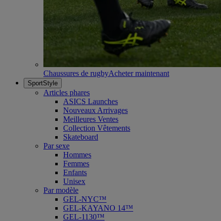
Chaussures de rugby
Acheter maintenant
SportStyle
Articles phares
ASICS Launches
Nouveaux Arrivages
Meilleures Ventes
Collection Vêtements
Skateboard
Par sexe
Hommes
Femmes
Enfants
Unisex
Par modèle
GEL-NYC™
GEL-KAYANO 14™
GEL-1130™