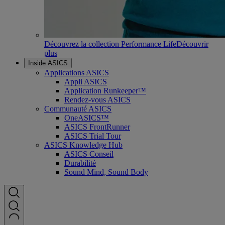
Découvrez la collection Performance Life
Découvrir
plus
Inside ASICS
Applications ASICS
Appli ASICS
Application Runkeeper™
Rendez-vous ASICS
Communauté ASICS
OneASICS™
ASICS FrontRunner
ASICS Trial Tour
ASICS Knowledge Hub
ASICS Conseil
Durabilité
Sound Mind, Sound Body