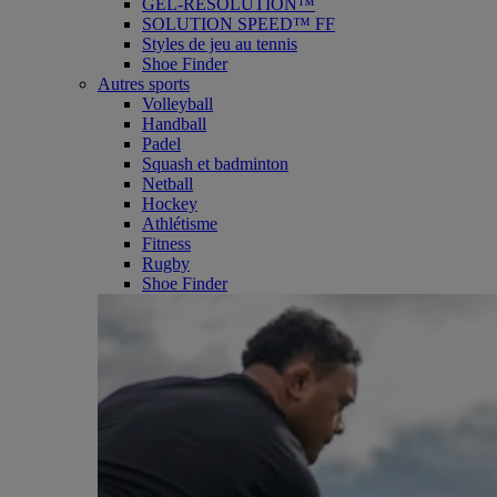
GEL-RESOLUTION™
SOLUTION SPEED™ FF
Styles de jeu au tennis
Shoe Finder
Autres sports
Volleyball
Handball
Padel
Squash et badminton
Netball
Hockey
Athlétisme
Fitness
Rugby
Shoe Finder