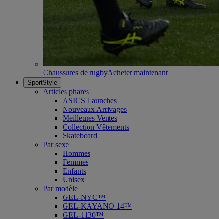
Chaussures de rugby
Acheter maintenant
SportStyle
Articles phares
ASICS Launches
Nouveaux Arrivages
Meilleures Ventes
Collection Vêtements
Skateboard
Par sexe
Hommes
Femmes
Enfants
Unisex
Par modèle
GEL-NYC™
GEL-KAYANO 14™
GEL-1130™