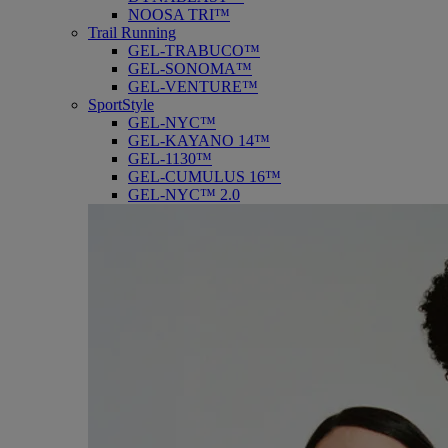
NOOSA TRI™
Trail Running
GEL-TRABUCO™
GEL-SONOMA™
GEL-VENTURE™
SportStyle
GEL-NYC™
GEL-KAYANO 14™
GEL-1130™
GEL-CUMULUS 16™
GEL-NYC™ 2.0