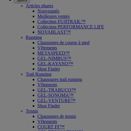
Sports
Articles phares
Nouveautés
Meilleures ventes
Collection FUJITRAIL™
Collection PERFORMANCE LIFE
NOVABLAST™
Running
Chaussures de course à pied
Vêtements
METASPEED™
GEL-NIMBUS™
GEL-KAYANO™
Shoe Finder
Trail Running
Chaussures trail running
Vêtements
GEL-TRABUCO™
GEL-SONOMA™
GEL-VENTURE™
Shoe Finder
Tennis
Chaussures de tennis
Vêtements
COURT FF™