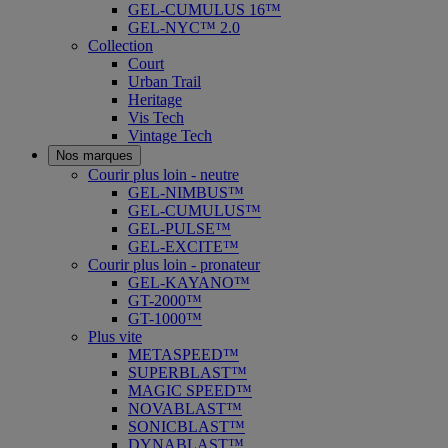
GEL-CUMULUS 16™
GEL-NYC™ 2.0
Collection
Court
Urban Trail
Heritage
Vis Tech
Vintage Tech
Nos marques
Courir plus loin - neutre
GEL-NIMBUS™
GEL-CUMULUS™
GEL-PULSE™
GEL-EXCITE™
Courir plus loin - pronateur
GEL-KAYANO™
GT-2000™
GT-1000™
Plus vite
METASPEED™
SUPERBLAST™
MAGIC SPEED™
NOVABLAST™
SONICBLAST™
DYNABLAST™