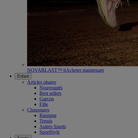
NOVABLAST™ 6
Acheter maintenant
Enfant
Articles phares
Nouveautés
Best sellers
Garçon
Fille
Chaussures
Running
Tennis
Autres Sports
SportStyle