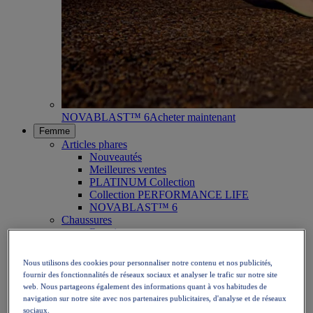
NOVABLAST™ 6
Acheter maintenant
Femme
Articles phares
Nouveautés
Meilleures ventes
PLATINUM Collection
Collection PERFORMANCE LIFE
NOVABLAST™ 6
Chaussures
Running
Trail
Tennis
Nous utilisons des cookies pour personnaliser notre contenu et nos publicités,
Volley
fournir des fonctionnalités de réseaux sociaux et analyser le trafic sur notre site
Handball
web. Nous partageons également des informations quant à vos habitudes de
Padel
navigation sur notre site avec nos partenaires publicitaires, d'analyse et de réseaux
Netball
sociaux.