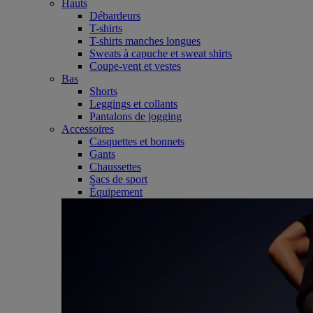
Hauts
Débardeurs
T-shirts
T-shirts manches longues
Sweats à capuche et sweat shirts
Coupe-vent et vestes
Bas
Shorts
Leggings et collants
Pantalons de jogging
Accessoires
Casquettes et bonnets
Gants
Chaussettes
Sacs de sport
Équipement