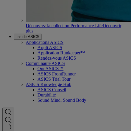
Découvrez la collection Performance Life
Découvrir
plus
Inside ASICS
Applications ASICS
Appli ASICS
Application Runkeeper™
Rendez-vous ASICS
Communauté ASICS
OneASICS™
ASICS FrontRunner
ASICS Trial Tour
ASICS Knowledge Hub
ASICS Conseil
Durabilité
Sound Mind, Sound Body