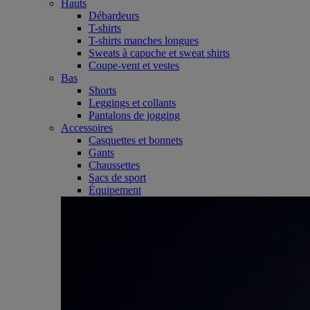
Hauts
Débardeurs
T-shirts
T-shirts manches longues
Sweats à capuche et sweat shirts
Coupe-vent et vestes
Bas
Shorts
Leggings et collants
Pantalons de jogging
Accessoires
Casquettes et bonnets
Gants
Chaussettes
Sacs de sport
Équipement