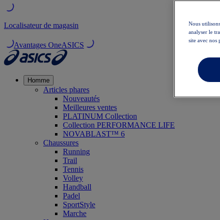
Nous utilisons
Localisateur de magasin
analyser le t
site avec nos 
Avantages OneASICS
Homme
Articles phares
Nouveautés
Meilleures ventes
PLATINUM Collection
Collection PERFORMANCE LIFE
NOVABLAST™ 6
Chaussures
Running
Trail
Tennis
Volley
Handball
Padel
SportStyle
Marche