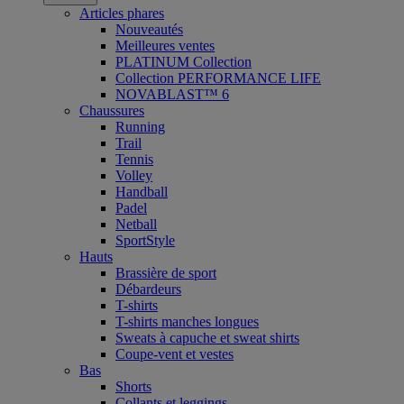
Articles phares
Nouveautés
Meilleures ventes
PLATINUM Collection
Collection PERFORMANCE LIFE
NOVABLAST™ 6
Chaussures
Running
Trail
Tennis
Volley
Handball
Padel
Netball
SportStyle
Hauts
Brassière de sport
Débardeurs
T-shirts
T-shirts manches longues
Sweats à capuche et sweat shirts
Coupe-vent et vestes
Bas
Shorts
Collants et leggings