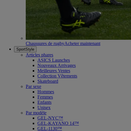
Chaussures de rugby
Acheter maintenant
SportStyle
Articles phares
ASICS Launches
Nouveaux Arrivages
Meilleures Ventes
Collection Vêtements
Skateboard
Par sexe
Hommes
Femmes
Enfants
Unisex
Par modèle
GEL-NYC™
GEL-KAYANO 14™
GEL-1130™