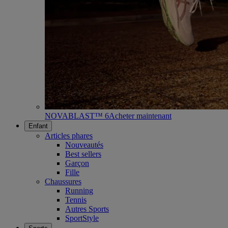
NOVABLAST™ 6
Acheter maintenant
Enfant
Articles phares
Nouveautés
Best sellers
Garçon
Fille
Chaussures
Running
Tennis
Autres Sports
SportStyle