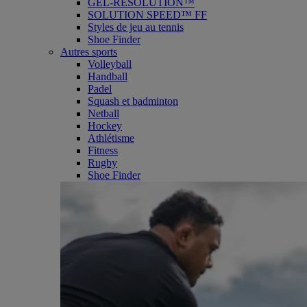
GEL-RESOLUTION™
SOLUTION SPEED™ FF
Styles de jeu au tennis
Shoe Finder
Autres sports
Volleyball
Handball
Padel
Squash et badminton
Netball
Hockey
Athlétisme
Fitness
Rugby
Shoe Finder