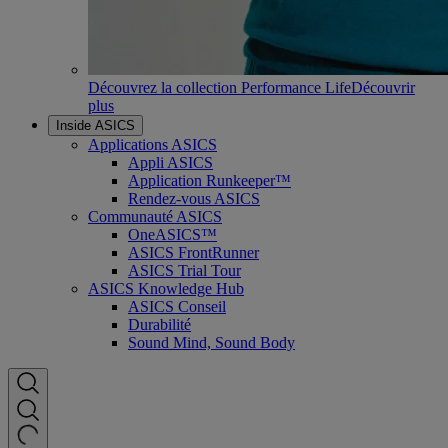
Découvrez la collection Performance Life
Découvrir
plus
Inside ASICS
Applications ASICS
Appli ASICS
Application Runkeeper™
Rendez-vous ASICS
Communauté ASICS
OneASICS™
ASICS FrontRunner
ASICS Trial Tour
ASICS Knowledge Hub
ASICS Conseil
Durabilité
Sound Mind, Sound Body