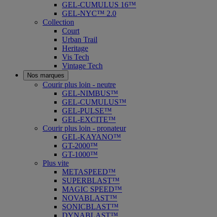
GEL-CUMULUS 16™
GEL-NYC™ 2.0
Collection
Court
Urban Trail
Heritage
Vis Tech
Vintage Tech
Nos marques
Courir plus loin - neutre
GEL-NIMBUS™
GEL-CUMULUS™
GEL-PULSE™
GEL-EXCITE™
Courir plus loin - pronateur
GEL-KAYANO™
GT-2000™
GT-1000™
Plus vite
METASPEED™
SUPERBLAST™
MAGIC SPEED™
NOVABLAST™
SONICBLAST™
DYNABLAST™