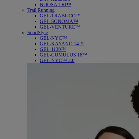
NOOSA TRI™
Trail Running
GEL-TRABUCO™
GEL-SONOMA™
GEL-VENTURE™
SportStyle
GEL-NYC™
GEL-KAYANO 14™
GEL-1130™
GEL-CUMULUS 16™
GEL-NYC™ 2.0