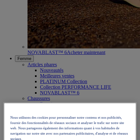
NOVABLAST™ 6
Acheter maintenant
Femme
Articles phares
Nouveautés
Meilleures ventes
PLATINUM Collection
Collection PERFORMANCE LIFE
NOVABLAST™ 6
Chaussures
Running
Trail
Tennis
Nous utilisons des cookies pour personnaliser notre contenu et nos publicités,
Volley
fournir des fonctionnalités de réseaux sociaux et analyser le trafic sur notre site
Handball
web. Nous partageons également des informations quant à vos habitudes de
Padel
navigation sur notre site avec nos partenaires publicitaires, d'analyse et de réseaux
Netball
sociaux.