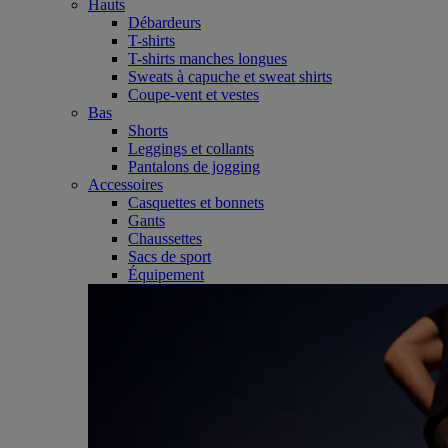
Hauts
Débardeurs
T-shirts
T-shirts manches longues
Sweats à capuche et sweat shirts
Coupe-vent et vestes
Bas
Shorts
Leggings et collants
Pantalons de jogging
Accessoires
Casquettes et bonnets
Gants
Chaussettes
Sacs de sport
Équipement