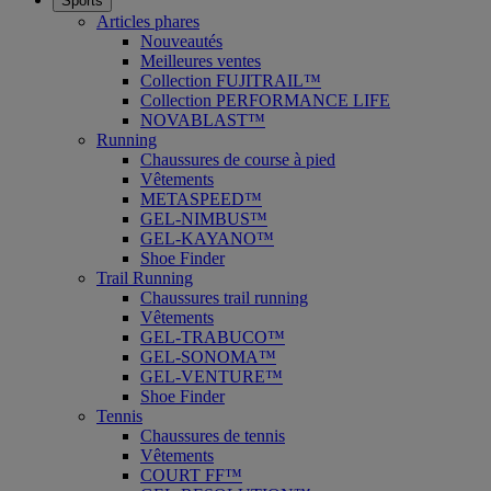
Sports
Articles phares
Nouveautés
Meilleures ventes
Collection FUJITRAIL™
Collection PERFORMANCE LIFE
NOVABLAST™
Running
Chaussures de course à pied
Vêtements
METASPEED™
GEL-NIMBUS™
GEL-KAYANO™
Shoe Finder
Trail Running
Chaussures trail running
Vêtements
GEL-TRABUCO™
GEL-SONOMA™
GEL-VENTURE™
Shoe Finder
Tennis
Chaussures de tennis
Vêtements
COURT FF™