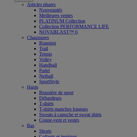
Articles phares
Nouveautés
Meilleures ventes
PLATINUM Collection
Collection PERFORMANCE LIFE
NOVABLAST™ 6
Chaussures
Running
Trail
Tennis
Volley
Handball
Padel
Netball
SportStyle
Hauts
Brassière de sport
Débardeurs
T-shirts
T-shirts manches longues
Sweats à capuche et sweat shirts
Coupe-vent et vestes
Bas
Shorts
Collants et leggings