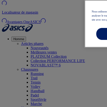
Nous utilisons
Localisateur de magasin
analyser le t
site avec nos 
Avantages OneASICS
Homme
Articles phares
Nouveautés
Meilleures ventes
PLATINUM Collection
Collection PERFORMANCE LIFE
NOVABLAST™ 6
Chaussures
Running
Trail
Tennis
Volley
Handball
Padel
SportStyle
Marche