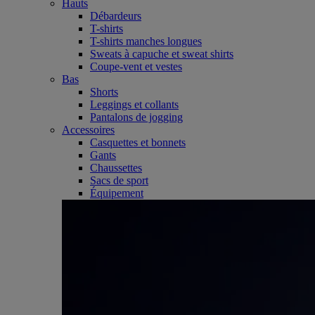
Hauts
Débardeurs
T-shirts
T-shirts manches longues
Sweats à capuche et sweat shirts
Coupe-vent et vestes
Bas
Shorts
Leggings et collants
Pantalons de jogging
Accessoires
Casquettes et bonnets
Gants
Chaussettes
Sacs de sport
Équipement