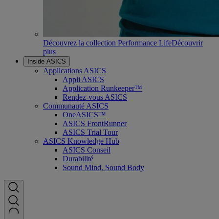
Découvrez la collection Performance Life
Découvrir
plus
Inside ASICS
Applications ASICS
Appli ASICS
Application Runkeeper™
Rendez-vous ASICS
Communauté ASICS
OneASICS™
ASICS FrontRunner
ASICS Trial Tour
ASICS Knowledge Hub
ASICS Conseil
Durabilité
Sound Mind, Sound Body