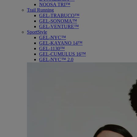
NOOSA TRI™
Trail Running
GEL-TRABUCO™
GEL-SONOMA™
GEL-VENTURE™
SportStyle
GEL-NYC™
GEL-KAYANO 14™
GEL-1130™
GEL-CUMULUS 16™
GEL-NYC™ 2.0