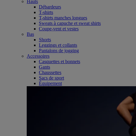
Hauts
Débardeurs
T-shirts
T-shirts manches longues
Sweats à capuche et sweat shirts
Coupe-vent et vestes
Bas
Shorts
Leggings et collants
Pantalons de jogging
Accessoires
Casquettes et bonnets
Gants
Chaussettes
Sacs de sport
Équipement