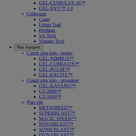
GEL-CUMULUS 16™
GEL-NYC™ 2.0
Collection
Court
Urban Trail
Heritage
Vis Tech
Vintage Tech
Nos marques
Courir plus loin - neutre
GEL-NIMBUS™
GEL-CUMULUS™
GEL-PULSE™
GEL-EXCITE™
Courir plus loin - pronateur
GEL-KAYANO™
GT-2000™
GT-1000™
Plus vite
METASPEED™
SUPERBLAST™
MAGIC SPEED™
NOVABLAST™
SONICBLAST™
DYNABLAST™