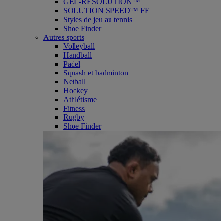
GEL-RESOLUTION™
SOLUTION SPEED™ FF
Styles de jeu au tennis
Shoe Finder
Autres sports
Volleyball
Handball
Padel
Squash et badminton
Netball
Hockey
Athlétisme
Fitness
Rugby
Shoe Finder