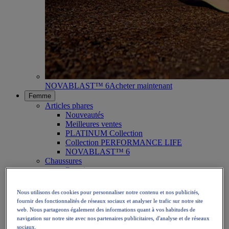
NOVABLAST™ 6
Acheter maintenant
Femme
Articles phares
Nouveautés
Meilleures ventes
PLATINUM Collection
Collection PERFORMANCE LIFE
NOVABLAST™ 6
Chaussures
Running
Trail
Tennis
Nous utilisons des cookies pour personnaliser notre contenu et nos publicités,
Volley
fournir des fonctionnalités de réseaux sociaux et analyser le trafic sur notre site
Handball
web. Nous partageons également des informations quant à vos habitudes de
Padel
navigation sur notre site avec nos partenaires publicitaires, d'analyse et de réseaux
Netball
sociaux.