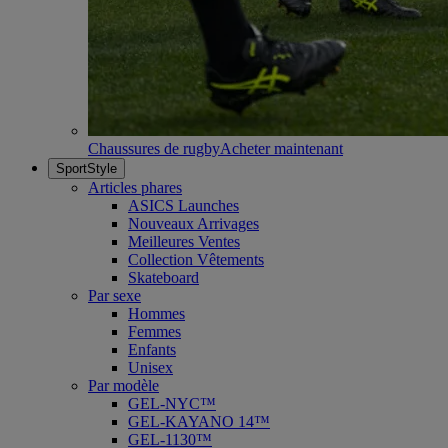
Chaussures de rugby
Acheter maintenant
SportStyle
Articles phares
ASICS Launches
Nouveaux Arrivages
Meilleures Ventes
Collection Vêtements
Skateboard
Par sexe
Hommes
Femmes
Enfants
Unisex
Par modèle
GEL-NYC™
GEL-KAYANO 14™
GEL-1130™