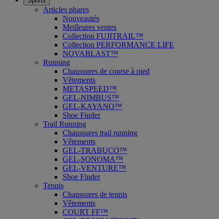
Sports
Articles phares
Nouveautés
Meilleures ventes
Collection FUJITRAIL™
Collection PERFORMANCE LIFE
NOVABLAST™
Running
Chaussures de course à pied
Vêtements
METASPEED™
GEL-NIMBUS™
GEL-KAYANO™
Shoe Finder
Trail Running
Chaussures trail running
Vêtements
GEL-TRABUCO™
GEL-SONOMA™
GEL-VENTURE™
Shoe Finder
Tennis
Chaussures de tennis
Vêtements
COURT FF™