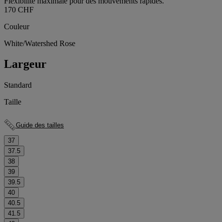
Flexibilité maximale pour des mouvements rapides.
170 CHF
Couleur
White/Watershed Rose
Largeur
Standard
Taille
Guide des tailles
37
37.5
38
39
39.5
40
40.5
41.5