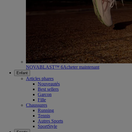
NOVABLAST™ 6
Acheter maintenant
Enfant
Articles phares
Nouveautés
Best sellers
Garçon
Fille
Chaussures
Running
Tennis
Autres Sports
SportStyle