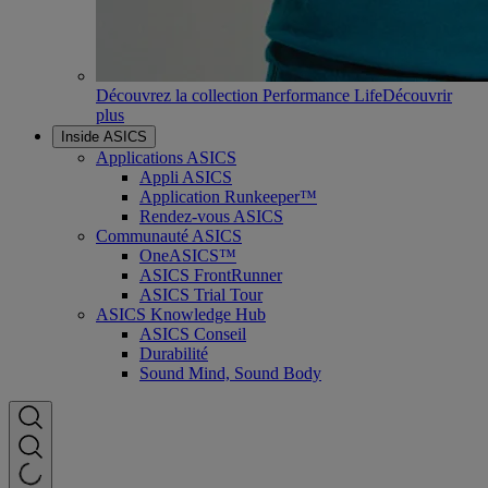
Découvrez la collection Performance Life
Découvrir
plus
Inside ASICS
Applications ASICS
Appli ASICS
Application Runkeeper™
Rendez-vous ASICS
Communauté ASICS
OneASICS™
ASICS FrontRunner
ASICS Trial Tour
ASICS Knowledge Hub
ASICS Conseil
Durabilité
Sound Mind, Sound Body