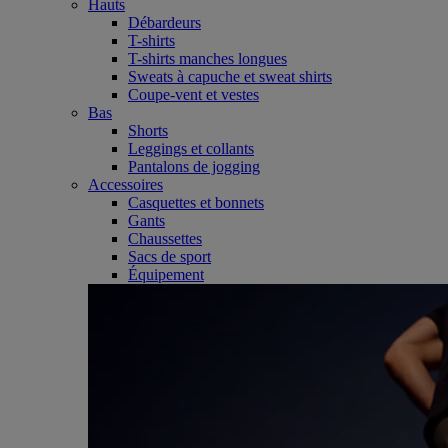
Hauts
Débardeurs
T-shirts
T-shirts manches longues
Sweats à capuche et sweat shirts
Coupe-vent et vestes
Bas
Shorts
Leggings et collants
Pantalons de jogging
Accessoires
Casquettes et bonnets
Gants
Chaussettes
Sacs de sport
Équipement