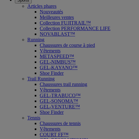
Sports
Articles phares
Nouveautés
Meilleures ventes
Collection FUJITRAIL™
Collection PERFORMANCE LIFE
NOVABLAST™
Running
Chaussures de course à pied
Vêtements
METASPEED™
GEL-NIMBUS™
GEL-KAYANO™
Shoe Finder
Trail Running
Chaussures trail running
Vêtements
GEL-TRABUCO™
GEL-SONOMA™
GEL-VENTURE™
Shoe Finder
Tennis
Chaussures de tennis
Vêtements
COURT FF™