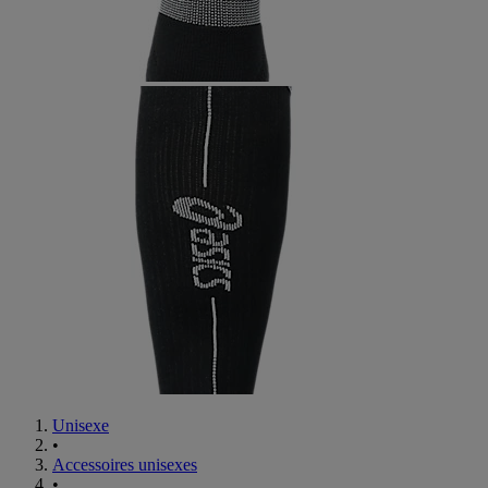
Unisexe
•
Accessoires unisexes
•