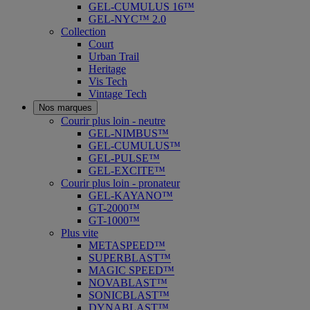
GEL-CUMULUS 16™
GEL-NYC™ 2.0
Collection
Court
Urban Trail
Heritage
Vis Tech
Vintage Tech
Nos marques
Courir plus loin - neutre
GEL-NIMBUS™
GEL-CUMULUS™
GEL-PULSE™
GEL-EXCITE™
Courir plus loin - pronateur
GEL-KAYANO™
GT-2000™
GT-1000™
Plus vite
METASPEED™
SUPERBLAST™
MAGIC SPEED™
NOVABLAST™
SONICBLAST™
DYNABLAST™