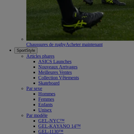
Chaussures de rugby
Acheter maintenant
SportStyle
Articles phares
ASICS Launches
Nouveaux Arrivages
Meilleures Ventes
Collection Vêtements
Skateboard
Par sexe
Hommes
Femmes
Enfants
Unisex
Par modèle
GEL-NYC™
GEL-KAYANO 14™
GEL-1130™