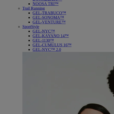
NOOSA TRI™
Trail Running
GEL-TRABUCO™
GEL-SONOMA™
GEL-VENTURE™
SportStyle
GEL-NYC™
GEL-KAYANO 14™
GEL-1130™
GEL-CUMULUS 16™
GEL-NYC™ 2.0