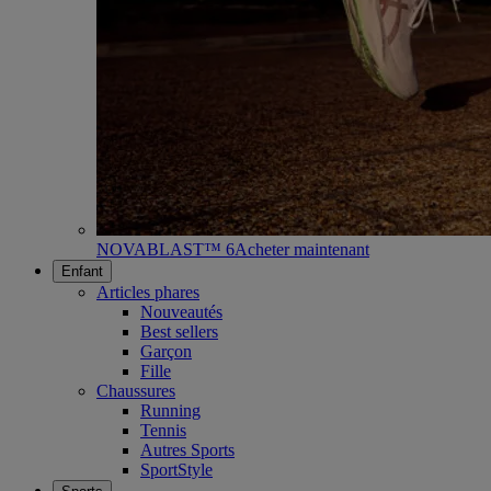
NOVABLAST™ 6
Acheter maintenant
Enfant
Articles phares
Nouveautés
Best sellers
Garçon
Fille
Chaussures
Running
Tennis
Autres Sports
SportStyle