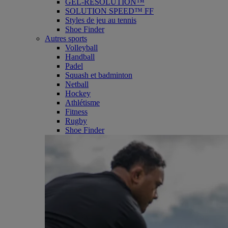
GEL-RESOLUTION™
SOLUTION SPEED™ FF
Styles de jeu au tennis
Shoe Finder
Autres sports
Volleyball
Handball
Padel
Squash et badminton
Netball
Hockey
Athlétisme
Fitness
Rugby
Shoe Finder