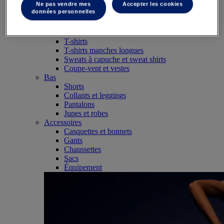
SportStyle
Ne pas vendre mes
Accepter les cookies
données personnelles
Hauts
Brassière de sport
Débardeurs
T-shirts
T-shirts manches longues
Sweats à capuche et sweat shirts
Coupe-vent et vestes
Bas
Shorts
Collants et leggings
Pantalons
Jupes et robes
Accessoires
Casquettes et bonnets
Gants
Chaussettes
Sacs
Équipement