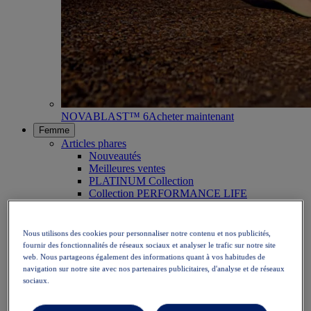
NOVABLAST™ 6
Acheter maintenant
Femme
Articles phares
Nouveautés
Meilleures ventes
PLATINUM Collection
Collection PERFORMANCE LIFE
NOVABLAST™ 6
Chaussures
Running
Nous utilisons des cookies pour personnaliser notre contenu et nos publicités,
Trail
fournir des fonctionnalités de réseaux sociaux et analyser le trafic sur notre site
Tennis
web. Nous partageons également des informations quant à vos habitudes de
Volley
navigation sur notre site avec nos partenaires publicitaires, d'analyse et de réseaux
Handball
sociaux.
Padel
Netball