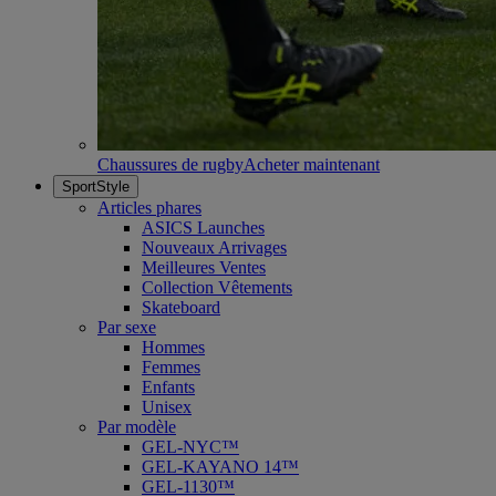
Chaussures de rugby
Acheter maintenant
SportStyle
Articles phares
ASICS Launches
Nouveaux Arrivages
Meilleures Ventes
Collection Vêtements
Skateboard
Par sexe
Hommes
Femmes
Enfants
Unisex
Par modèle
GEL-NYC™
GEL-KAYANO 14™
GEL-1130™