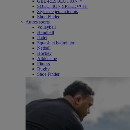
GEL-RESOLUTION™
SOLUTION SPEED™ FF
Styles de jeu au tennis
Shoe Finder
Autres sports
Volleyball
Handball
Padel
Squash et badminton
Netball
Hockey
Athlétisme
Fitness
Rugby
Shoe Finder