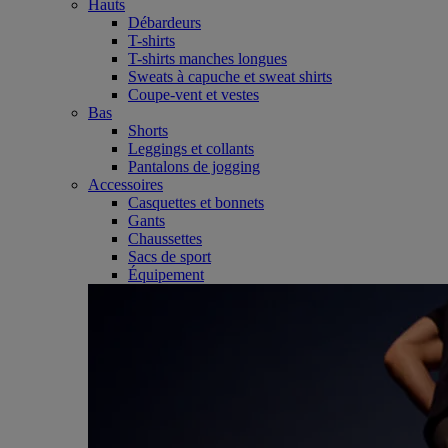
Hauts
Débardeurs
T-shirts
T-shirts manches longues
Sweats à capuche et sweat shirts
Coupe-vent et vestes
Bas
Shorts
Leggings et collants
Pantalons de jogging
Accessoires
Casquettes et bonnets
Gants
Chaussettes
Sacs de sport
Équipement