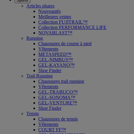
Sports
Articles phares
Nouveautés
Meilleures ventes
Collection FUJITRAIL™
Collection PERFORMANCE LIFE
NOVABLAST™
Running
Chaussures de course à pied
Vêtements
METASPEED™
GEL-NIMBUS™
GEL-KAYANO™
Shoe Finder
Trail Running
Chaussures trail running
Vêtements
GEL-TRABUCO™
GEL-SONOMA™
GEL-VENTURE™
Shoe Finder
Tennis
Chaussures de tennis
Vêtements
COURT FF™