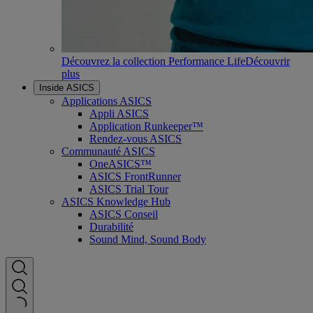
Découvrez la collection Performance Life
Découvrir
plus
Inside ASICS
Applications ASICS
Appli ASICS
Application Runkeeper™
Rendez-vous ASICS
Communauté ASICS
OneASICS™
ASICS FrontRunner
ASICS Trial Tour
ASICS Knowledge Hub
ASICS Conseil
Durabilité
Sound Mind, Sound Body