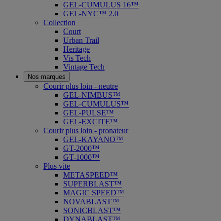
GEL-CUMULUS 16™
GEL-NYC™ 2.0
Collection
Court
Urban Trail
Heritage
Vis Tech
Vintage Tech
Nos marques
Courir plus loin - neutre
GEL-NIMBUS™
GEL-CUMULUS™
GEL-PULSE™
GEL-EXCITE™
Courir plus loin - pronateur
GEL-KAYANO™
GT-2000™
GT-1000™
Plus vite
METASPEED™
SUPERBLAST™
MAGIC SPEED™
NOVABLAST™
SONICBLAST™
DYNABLAST™