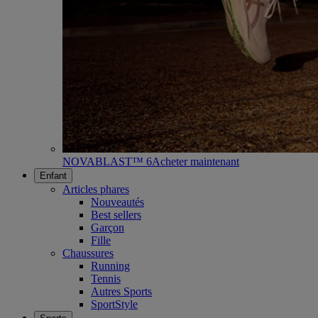
NOVABLAST™ 6
Acheter maintenant
Enfant
Articles phares
Nouveautés
Best sellers
Garçon
Fille
Chaussures
Running
Tennis
Autres Sports
SportStyle