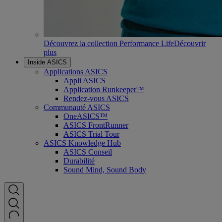
Découvrez la collection Performance Life
Découvrir
plus
Inside ASICS
Applications ASICS
Appli ASICS
Application Runkeeper™
Rendez-vous ASICS
Communauté ASICS
OneASICS™
ASICS FrontRunner
ASICS Trial Tour
ASICS Knowledge Hub
ASICS Conseil
Durabilité
Sound Mind, Sound Body