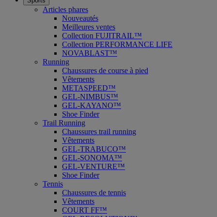
Sports
Articles phares
Nouveautés
Meilleures ventes
Collection FUJITRAIL™
Collection PERFORMANCE LIFE
NOVABLAST™
Running
Chaussures de course à pied
Vêtements
METASPEED™
GEL-NIMBUS™
GEL-KAYANO™
Shoe Finder
Trail Running
Chaussures trail running
Vêtements
GEL-TRABUCO™
GEL-SONOMA™
GEL-VENTURE™
Shoe Finder
Tennis
Chaussures de tennis
Vêtements
COURT FF™