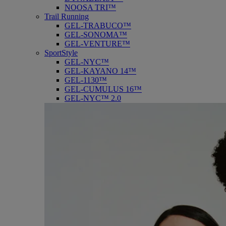
NOOSA TRI™
Trail Running
GEL-TRABUCO™
GEL-SONOMA™
GEL-VENTURE™
SportStyle
GEL-NYC™
GEL-KAYANO 14™
GEL-1130™
GEL-CUMULUS 16™
GEL-NYC™ 2.0