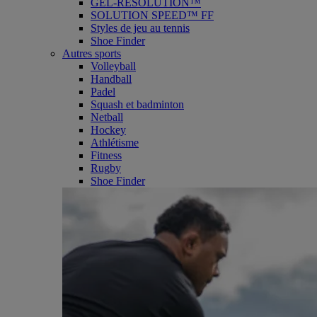
GEL-RESOLUTION™
SOLUTION SPEED™ FF
Styles de jeu au tennis
Shoe Finder
Autres sports
Volleyball
Handball
Padel
Squash et badminton
Netball
Hockey
Athlétisme
Fitness
Rugby
Shoe Finder