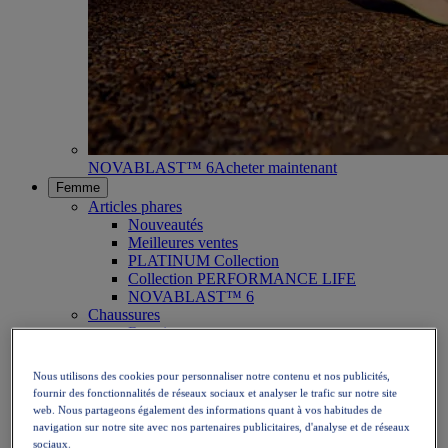
NOVABLAST™ 6
Acheter maintenant
Femme
Articles phares
Nouveautés
Meilleures ventes
PLATINUM Collection
Collection PERFORMANCE LIFE
NOVABLAST™ 6
Chaussures
Running
Trail
Tennis
Nous utilisons des cookies pour personnaliser notre contenu et nos publicités,
Volley
fournir des fonctionnalités de réseaux sociaux et analyser le trafic sur notre site
Handball
web. Nous partageons également des informations quant à vos habitudes de
Padel
navigation sur notre site avec nos partenaires publicitaires, d'analyse et de réseaux
Netball
sociaux.