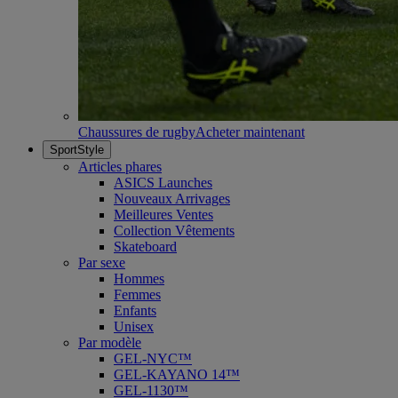
Chaussures de rugby
Acheter maintenant
SportStyle
Articles phares
ASICS Launches
Nouveaux Arrivages
Meilleures Ventes
Collection Vêtements
Skateboard
Par sexe
Hommes
Femmes
Enfants
Unisex
Par modèle
GEL-NYC™
GEL-KAYANO 14™
GEL-1130™