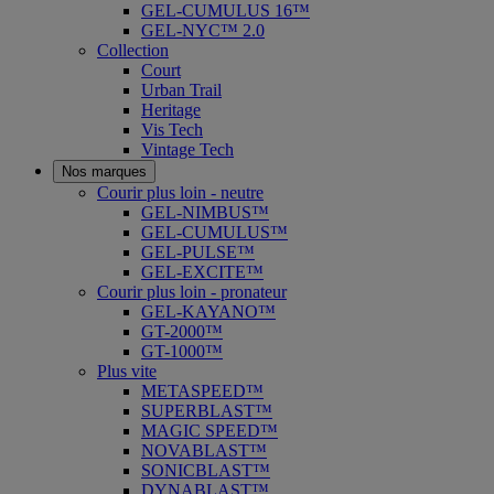
GEL-CUMULUS 16™
GEL-NYC™ 2.0
Collection
Court
Urban Trail
Heritage
Vis Tech
Vintage Tech
Nos marques
Courir plus loin - neutre
GEL-NIMBUS™
GEL-CUMULUS™
GEL-PULSE™
GEL-EXCITE™
Courir plus loin - pronateur
GEL-KAYANO™
GT-2000™
GT-1000™
Plus vite
METASPEED™
SUPERBLAST™
MAGIC SPEED™
NOVABLAST™
SONICBLAST™
DYNABLAST™