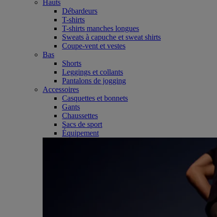
Hauts
Débardeurs
T-shirts
T-shirts manches longues
Sweats à capuche et sweat shirts
Coupe-vent et vestes
Bas
Shorts
Leggings et collants
Pantalons de jogging
Accessoires
Casquettes et bonnets
Gants
Chaussettes
Sacs de sport
Équipement