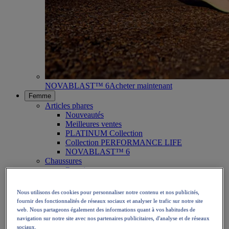
NOVABLAST™ 6
Acheter maintenant
Femme
Articles phares
Nouveautés
Meilleures ventes
PLATINUM Collection
Collection PERFORMANCE LIFE
NOVABLAST™ 6
Chaussures
Running
Trail
Tennis
Nous utilisons des cookies pour personnaliser notre contenu et nos publicités,
Volley
fournir des fonctionnalités de réseaux sociaux et analyser le trafic sur notre site
Handball
web. Nous partageons également des informations quant à vos habitudes de
Padel
navigation sur notre site avec nos partenaires publicitaires, d'analyse et de réseaux
Netball
sociaux.