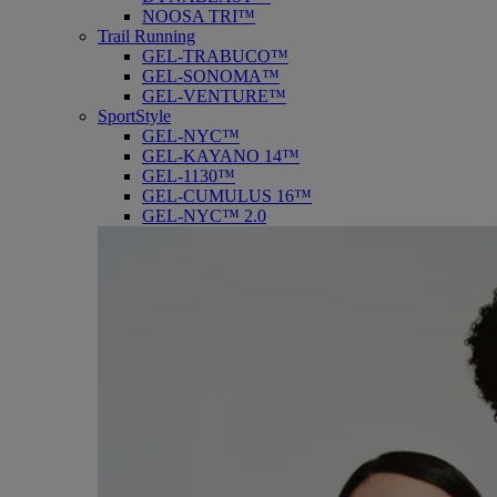
NOOSA TRI™
Trail Running
GEL-TRABUCO™
GEL-SONOMA™
GEL-VENTURE™
SportStyle
GEL-NYC™
GEL-KAYANO 14™
GEL-1130™
GEL-CUMULUS 16™
GEL-NYC™ 2.0