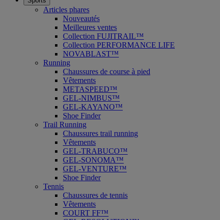
Sports
Articles phares
Nouveautés
Meilleures ventes
Collection FUJITRAIL™
Collection PERFORMANCE LIFE
NOVABLAST™
Running
Chaussures de course à pied
Vêtements
METASPEED™
GEL-NIMBUS™
GEL-KAYANO™
Shoe Finder
Trail Running
Chaussures trail running
Vêtements
GEL-TRABUCO™
GEL-SONOMA™
GEL-VENTURE™
Shoe Finder
Tennis
Chaussures de tennis
Vêtements
COURT FF™