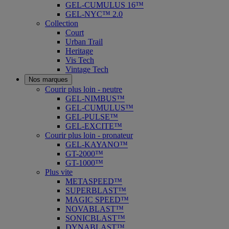
GEL-CUMULUS 16™
GEL-NYC™ 2.0
Collection
Court
Urban Trail
Heritage
Vis Tech
Vintage Tech
Nos marques
Courir plus loin - neutre
GEL-NIMBUS™
GEL-CUMULUS™
GEL-PULSE™
GEL-EXCITE™
Courir plus loin - pronateur
GEL-KAYANO™
GT-2000™
GT-1000™
Plus vite
METASPEED™
SUPERBLAST™
MAGIC SPEED™
NOVABLAST™
SONICBLAST™
DYNABLAST™