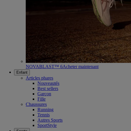
NOVABLAST™ 6
Acheter maintenant
Enfant
Articles phares
Nouveautés
Best sellers
Garçon
Fille
Chaussures
Running
Tennis
Autres Sports
SportStyle