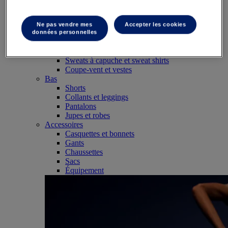
SportStyle
Hauts
Brassière de sport
Ne pas vendre mes
Accepter les cookies
Débardeurs
données personnelles
T-shirts
T-shirts manches longues
Sweats à capuche et sweat shirts
Coupe-vent et vestes
Bas
Shorts
Collants et leggings
Pantalons
Jupes et robes
Accessoires
Casquettes et bonnets
Gants
Chaussettes
Sacs
Équipement