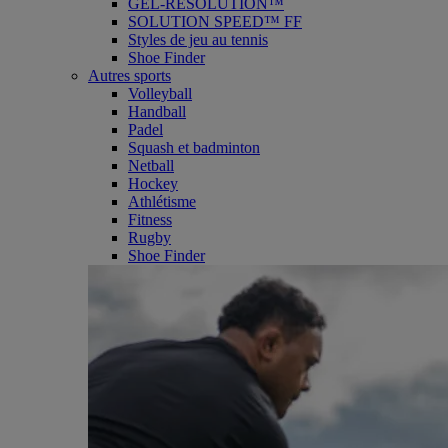
GEL-RESOLUTION™
SOLUTION SPEED™ FF
Styles de jeu au tennis
Shoe Finder
Autres sports
Volleyball
Handball
Padel
Squash et badminton
Netball
Hockey
Athlétisme
Fitness
Rugby
Shoe Finder