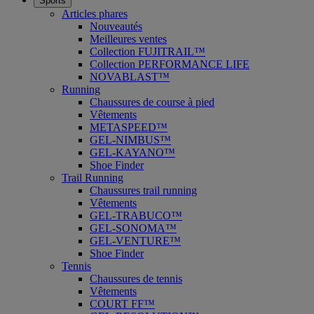
Sports
Articles phares
Nouveautés
Meilleures ventes
Collection FUJITRAIL™
Collection PERFORMANCE LIFE
NOVABLAST™
Running
Chaussures de course à pied
Vêtements
METASPEED™
GEL-NIMBUS™
GEL-KAYANO™
Shoe Finder
Trail Running
Chaussures trail running
Vêtements
GEL-TRABUCO™
GEL-SONOMA™
GEL-VENTURE™
Shoe Finder
Tennis
Chaussures de tennis
Vêtements
COURT FF™