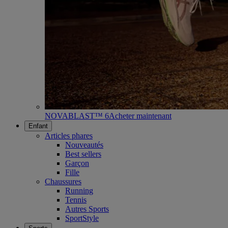
NOVABLAST™ 6
Acheter maintenant
Enfant
Articles phares
Nouveautés
Best sellers
Garçon
Fille
Chaussures
Running
Tennis
Autres Sports
SportStyle