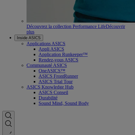
Découvrez la collection Performance Life
Découvrir
plus
Inside ASICS
Applications ASICS
Appli ASICS
Application Runkeeper™
Rendez-vous ASICS
Communauté ASICS
OneASICS™
ASICS FrontRunner
ASICS Trial Tour
ASICS Knowledge Hub
ASICS Conseil
Durabilité
Sound Mind, Sound Body