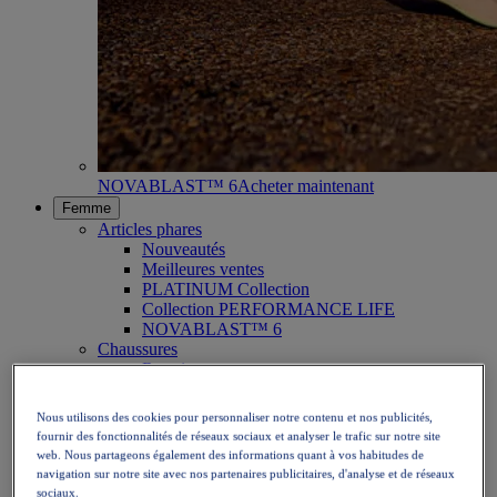
NOVABLAST™ 6
Acheter maintenant
Femme
Articles phares
Nouveautés
Meilleures ventes
PLATINUM Collection
Collection PERFORMANCE LIFE
NOVABLAST™ 6
Chaussures
Running
Trail
Tennis
Nous utilisons des cookies pour personnaliser notre contenu et nos publicités,
Volley
fournir des fonctionnalités de réseaux sociaux et analyser le trafic sur notre site
Handball
web. Nous partageons également des informations quant à vos habitudes de
Padel
navigation sur notre site avec nos partenaires publicitaires, d'analyse et de réseaux
Netball
sociaux.