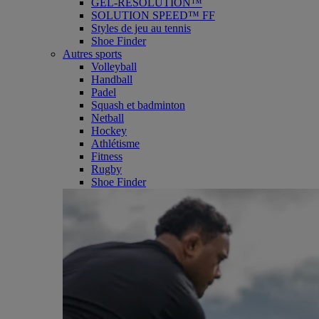
GEL-RESOLUTION™
SOLUTION SPEED™ FF
Styles de jeu au tennis
Shoe Finder
Autres sports
Volleyball
Handball
Padel
Squash et badminton
Netball
Hockey
Athlétisme
Fitness
Rugby
Shoe Finder