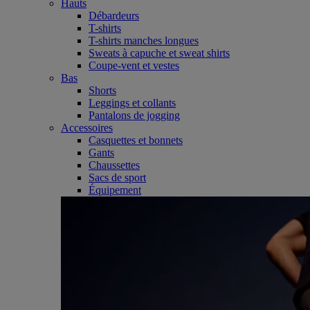
Hauts
Débardeurs
T-shirts
T-shirts manches longues
Sweats à capuche et sweat shirts
Coupe-vent et vestes
Bas
Shorts
Leggings et collants
Pantalons de jogging
Accessoires
Casquettes et bonnets
Gants
Chaussettes
Sacs de sport
Équipement