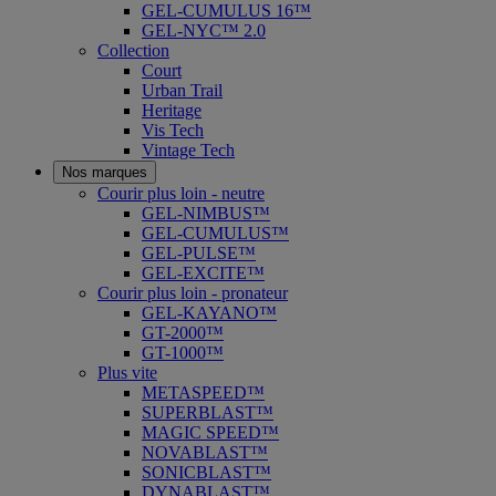
GEL-CUMULUS 16™
GEL-NYC™ 2.0
Collection
Court
Urban Trail
Heritage
Vis Tech
Vintage Tech
Nos marques
Courir plus loin - neutre
GEL-NIMBUS™
GEL-CUMULUS™
GEL-PULSE™
GEL-EXCITE™
Courir plus loin - pronateur
GEL-KAYANO™
GT-2000™
GT-1000™
Plus vite
METASPEED™
SUPERBLAST™
MAGIC SPEED™
NOVABLAST™
SONICBLAST™
DYNABLAST™