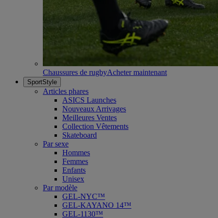
Chaussures de rugby
Acheter maintenant
SportStyle
Articles phares
ASICS Launches
Nouveaux Arrivages
Meilleures Ventes
Collection Vêtements
Skateboard
Par sexe
Hommes
Femmes
Enfants
Unisex
Par modèle
GEL-NYC™
GEL-KAYANO 14™
GEL-1130™