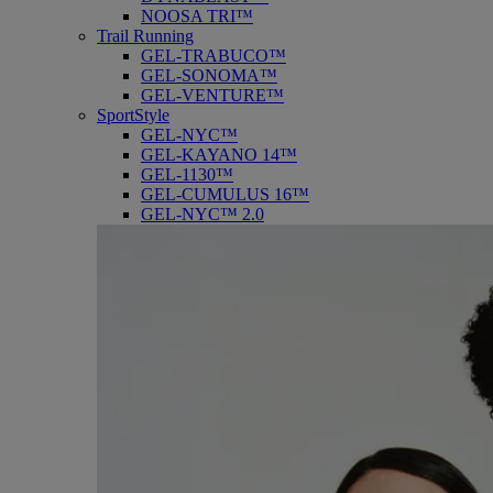
NOOSA TRI™
Trail Running
GEL-TRABUCO™
GEL-SONOMA™
GEL-VENTURE™
SportStyle
GEL-NYC™
GEL-KAYANO 14™
GEL-1130™
GEL-CUMULUS 16™
GEL-NYC™ 2.0