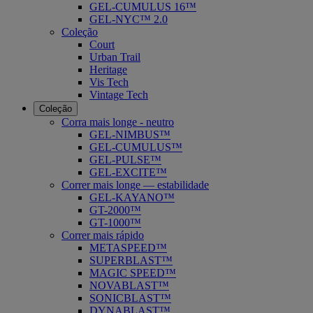
GEL-CUMULUS 16™
GEL-NYC™ 2.0
Coleção
Court
Urban Trail
Heritage
Vis Tech
Vintage Tech
Coleção
Corra mais longe - neutro
GEL-NIMBUS™
GEL-CUMULUS™
GEL-PULSE™
GEL-EXCITE™
Correr mais longe — estabilidade
GEL-KAYANO™
GT-2000™
GT-1000™
Correr mais rápido
METASPEED™
SUPERBLAST™
MAGIC SPEED™
NOVABLAST™
SONICBLAST™
DYNABLAST™