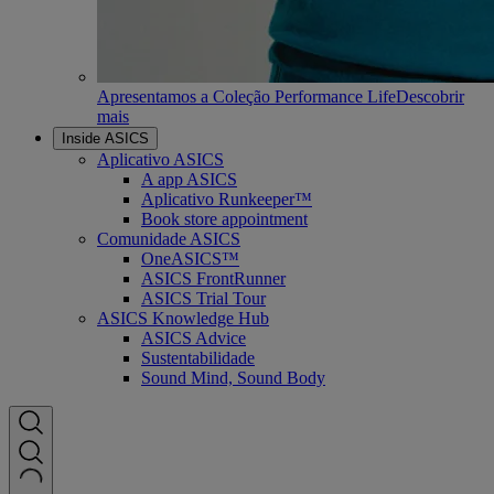
Apresentamos a Coleção Performance Life
Descobrir
mais
Inside ASICS
Aplicativo ASICS
A app ASICS
Aplicativo Runkeeper™
Book store appointment
Comunidade ASICS
OneASICS™
ASICS FrontRunner
ASICS Trial Tour
ASICS Knowledge Hub
ASICS Advice
Sustentabilidade
Sound Mind, Sound Body