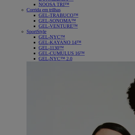
NOOSA TRI™
Corrida em trilhas
GEL-TRABUCO™
GEL-SONOMA™
GEL-VENTURE™
SportStyle
GEL-NYC™
GEL-KAYANO 14™
GEL-1130™
GEL-CUMULUS 16™
GEL-NYC™ 2.0