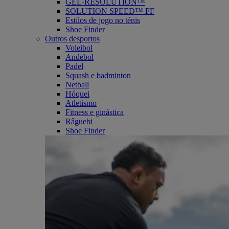
GEL-RESOLUTION™
SOLUTION SPEED™ FF
Estilos de jogo no ténis
Shoe Finder
Outros desportos
Voleibol
Andebol
Padel
Squash e badminton
Netball
Hóquei
Atletismo
Fitness e ginástica
Râguebi
Shoe Finder