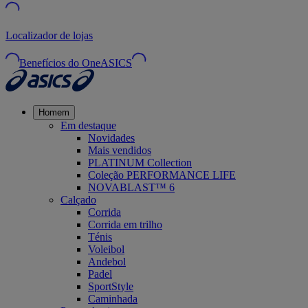
Localizador de lojas
Benefícios do OneASICS
Homem
Em destaque
Novidades
Mais vendidos
PLATINUM Collection
Coleção PERFORMANCE LIFE
NOVABLAST™ 6
Calçado
Corrida
Corrida em trilho
Ténis
Voleibol
Andebol
Padel
SportStyle
Caminhada