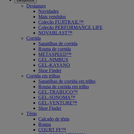
Desportos
Destaques
Novidades
Mais vendidos
Coleção FUJITRAIL™
Coleção PERFORMANCE LIFE
NOVABLAST™
Corrida
Sapatilhas de corrida
Roupa de corrida
METASPEED™
GEL-NIMBUS
GEL-KAYANO
Shoe Finder
Corrida em trilhas
Sapatilhas de corrida em trilho
Roupa de corrida em trilho
GEL-TRABUCO™
GEL-SONOMA™
GEL-VENTURE™
Shoe Finder
Ténis
Calçado de ténis
Roupa
COURT FF™