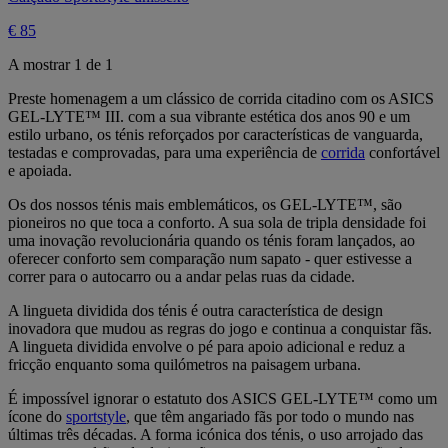
€ 85
A mostrar 1 de 1
Preste homenagem a um clássico de corrida citadino com os ASICS
GEL-LYTE™ III. com a sua vibrante estética dos anos 90 e um
estilo urbano, os ténis reforçados por características de vanguarda,
testadas e comprovadas, para uma experiência de
corrida
confortável
e apoiada.
Os dos nossos ténis mais emblemáticos, os GEL-LYTE™, são
pioneiros no que toca a conforto. A sua sola de tripla densidade foi
uma inovação revolucionária quando os ténis foram lançados, ao
oferecer conforto sem comparação num sapato - quer estivesse a
correr para o autocarro ou a andar pelas ruas da cidade.
A lingueta dividida dos ténis é outra característica de design
inovadora que mudou as regras do jogo e continua a conquistar fãs.
A lingueta dividida envolve o pé para apoio adicional e reduz a
fricção enquanto soma quilómetros na paisagem urbana.
É impossível ignorar o estatuto dos ASICS GEL-LYTE™ como um
ícone do
sportstyle
, que têm angariado fãs por todo o mundo nas
últimas três décadas. A forma icónica dos ténis, o uso arrojado das