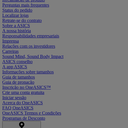
Perguntas mais frequentes
Status do pedido
Localizar lojas
Retrate-se do contrato
Sobre a ASICS
A nossa história
Responsabilidades empresariais
Imprensa
Relações com os investidores
Carreiras
Sound Mind, Sound Body Impact
ASICS conselho
A app ASICS
Informações sobre tamanhos
Guia de tamanhos
Guia de pronação
Inscrição no OneASICS™
Crie uma conta gratuita
Iniciar sessão
Acerca do OneASICS
FAQ OneASICS
OneASICS Termos e Condições
Programas de Desconto