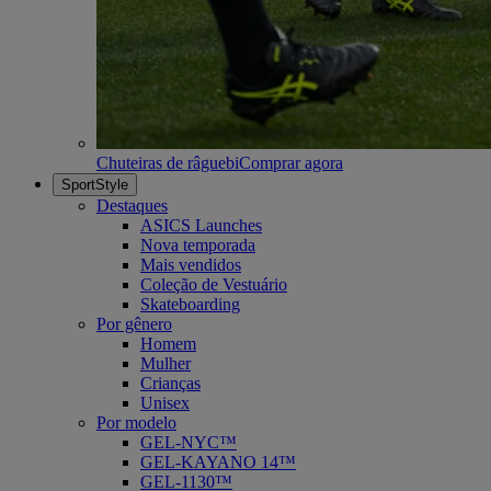
Chuteiras de râguebi
Comprar agora
SportStyle
Destaques
ASICS Launches
Nova temporada
Mais vendidos
Coleção de Vestuário
Skateboarding
Por gênero
Homem
Mulher
Crianças
Unisex
Por modelo
GEL-NYC™
GEL-KAYANO 14™
GEL-1130™