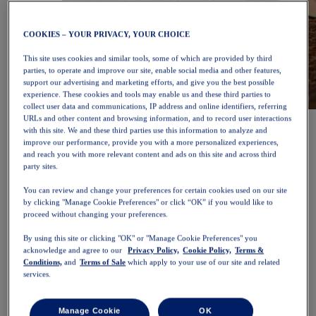
COOKIES – YOUR PRIVACY, YOUR CHOICE
This site uses cookies and similar tools, some of which are provided by third
parties, to operate and improve our site, enable social media and other features,
support our advertising and marketing efforts, and give you the best possible
experience. These cookies and tools may enable us and these third parties to
collect user data and communications, IP address and online identifiers, referring
NOVABLAST™ 6
Comprar agora
URLs and other content and browsing information, and to record user interactions
with this site. We and these third parties use this information to analyze and
Mulher
improve our performance, provide you with a more personalized experiences,
Em destaque
and reach you with more relevant content and ads on this site and across third
Novidades
party sites.
Mais vendidos
PLATINUM Collection
You can review and change your preferences for certain cookies used on our site
Coleção PERFORMANCE LIFE
by clicking "Manage Cookie Preferences" or click “OK” if you would like to
NOVABLAST™ 6
proceed without changing your preferences.
Calçado
Corrida
By using this site or clicking "OK" or "Manage Cookie Preferences" you
Corrida em trilho
acknowledge and agree to our
Privacy Policy,
Cookie Policy,
Terms &
Ténis
Conditions,
and
Terms of Sale
which apply to your use of our site and related
Voleibol
services.
Andebol
Padel
Netball
Manage Cookie
OK