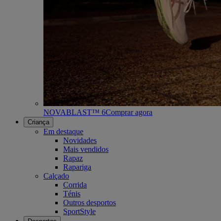
NOVABLAST™ 6
Comprar agora
Criança
Em destaque
Novidades
Mais vendidos
Rapaz
Rapariga
Calçado
Corrida
Ténis
Outros desportos
SportStyle