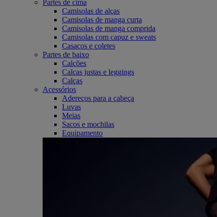
Partes de cima
Camisolas de alças
Camisolas de manga curta
Camisolas de manga comprida
Camisolas com capuz e sweats
Casacos e coletes
Partes de baixo
Calções
Calças justas e leggings
Calças
Acessórios
Adereços para a cabeça
Luvas
Meias
Sacos e mochilas
Equipamento