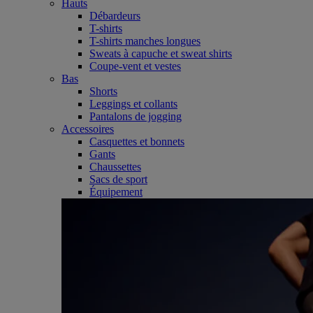
Hauts
Débardeurs
T-shirts
T-shirts manches longues
Sweats à capuche et sweat shirts
Coupe-vent et vestes
Bas
Shorts
Leggings et collants
Pantalons de jogging
Accessoires
Casquettes et bonnets
Gants
Chaussettes
Sacs de sport
Équipement