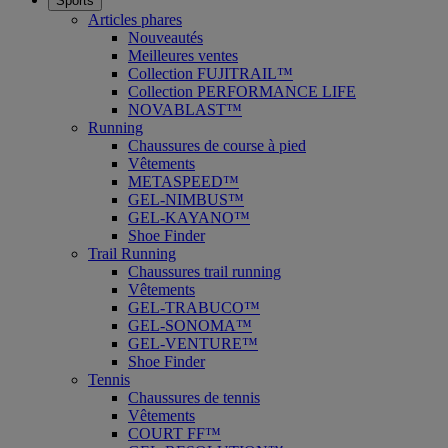
Sports
Articles phares
Nouveautés
Meilleures ventes
Collection FUJITRAIL™
Collection PERFORMANCE LIFE
NOVABLAST™
Running
Chaussures de course à pied
Vêtements
METASPEED™
GEL-NIMBUS™
GEL-KAYANO™
Shoe Finder
Trail Running
Chaussures trail running
Vêtements
GEL-TRABUCO™
GEL-SONOMA™
GEL-VENTURE™
Shoe Finder
Tennis
Chaussures de tennis
Vêtements
COURT FF™