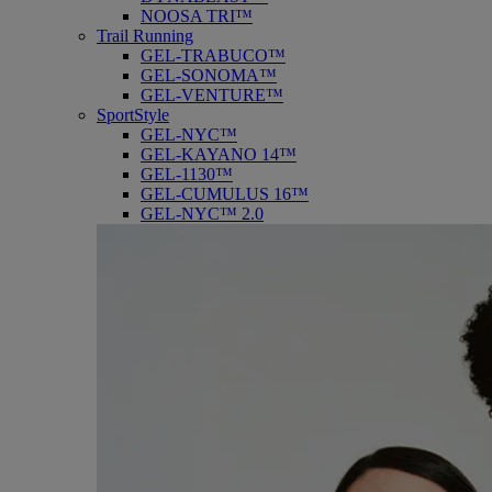
NOOSA TRI™
Trail Running
GEL-TRABUCO™
GEL-SONOMA™
GEL-VENTURE™
SportStyle
GEL-NYC™
GEL-KAYANO 14™
GEL-1130™
GEL-CUMULUS 16™
GEL-NYC™ 2.0