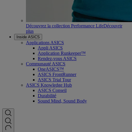
Découvrez la collection Performance Life
Découvrir
plus
Inside ASICS
Applications ASICS
Appli ASICS
Application Runkeeper™
Rendez-vous ASICS
Communauté ASICS
OneASICS™
ASICS FrontRunner
ASICS Trial Tour
ASICS Knowledge Hub
ASICS Conseil
Durabilité
Sound Mind, Sound Body