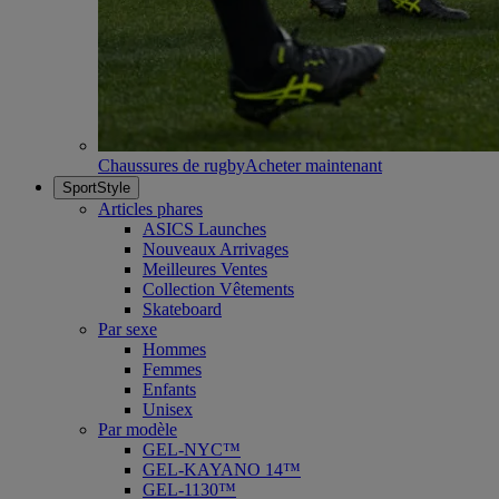
Chaussures de rugby
Acheter maintenant
SportStyle
Articles phares
ASICS Launches
Nouveaux Arrivages
Meilleures Ventes
Collection Vêtements
Skateboard
Par sexe
Hommes
Femmes
Enfants
Unisex
Par modèle
GEL-NYC™
GEL-KAYANO 14™
GEL-1130™