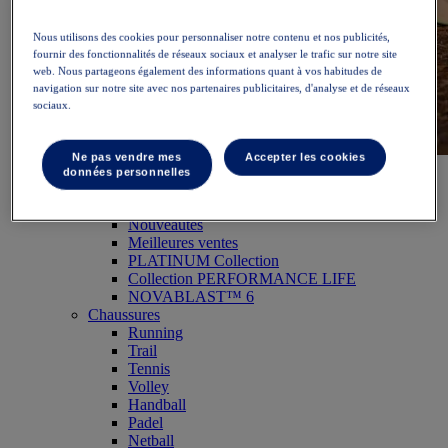
Nous utilisons des cookies pour personnaliser notre contenu et nos publicités,
fournir des fonctionnalités de réseaux sociaux et analyser le trafic sur notre site
web. Nous partageons également des informations quant à vos habitudes de
navigation sur notre site avec nos partenaires publicitaires, d'analyse et de réseaux
sociaux.
Ne pas vendre mes
Accepter les cookies
NOVABLAST™ 6
Acheter maintenant
données personnelles
Femme
Articles phares
Nouveautés
Meilleures ventes
PLATINUM Collection
Collection PERFORMANCE LIFE
NOVABLAST™ 6
Chaussures
Running
Trail
Tennis
Volley
Handball
Padel
Netball