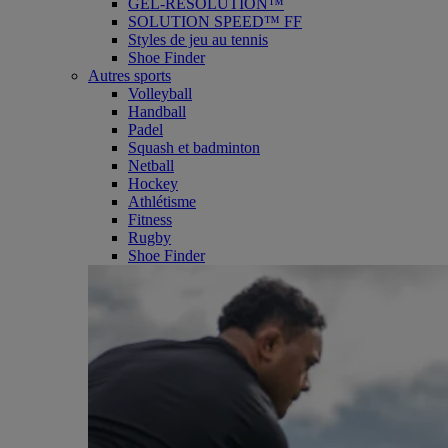
GEL-RESOLUTION™
SOLUTION SPEED™ FF
Styles de jeu au tennis
Shoe Finder
Autres sports
Volleyball
Handball
Padel
Squash et badminton
Netball
Hockey
Athlétisme
Fitness
Rugby
Shoe Finder