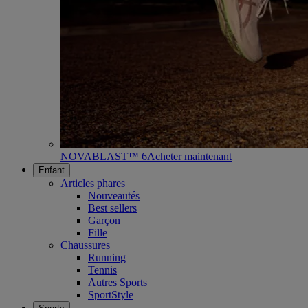
NOVABLAST™ 6
Acheter maintenant
Enfant
Articles phares
Nouveautés
Best sellers
Garçon
Fille
Chaussures
Running
Tennis
Autres Sports
SportStyle