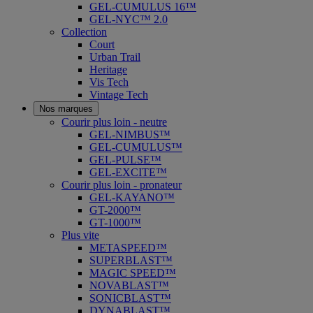
GEL-CUMULUS 16™
GEL-NYC™ 2.0
Collection
Court
Urban Trail
Heritage
Vis Tech
Vintage Tech
Nos marques
Courir plus loin - neutre
GEL-NIMBUS™
GEL-CUMULUS™
GEL-PULSE™
GEL-EXCITE™
Courir plus loin - pronateur
GEL-KAYANO™
GT-2000™
GT-1000™
Plus vite
METASPEED™
SUPERBLAST™
MAGIC SPEED™
NOVABLAST™
SONICBLAST™
DYNABLAST™