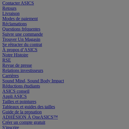
Contacter ASICS
Retours
Livraison
Modes de paiement
Réclamations
Questions fréquentes
Suivre une commande
Trouver Un Magasin
Se rétracter du contrat
À propos d’ASICS
Notre Histoire
RSE
Revue de presse
Relations investisseurs
Carrières
Sound Mind, Sound Body Impact
Réductions étudiants
ASICS conseil
Appli ASICS
Tailles et pointures
Tableaux et guides des tailles
Guide de la pronation
ADHÉSION À OneASICS™
Créer un compte gratuit
S'inscrire