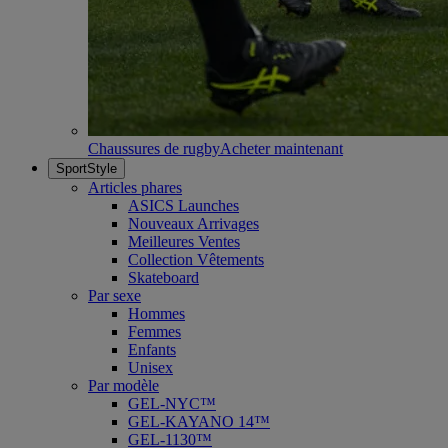
Chaussures de rugby
Acheter maintenant
SportStyle
Articles phares
ASICS Launches
Nouveaux Arrivages
Meilleures Ventes
Collection Vêtements
Skateboard
Par sexe
Hommes
Femmes
Enfants
Unisex
Par modèle
GEL-NYC™
GEL-KAYANO 14™
GEL-1130™