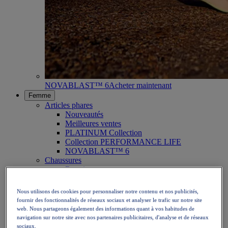
NOVABLAST™ 6
Acheter maintenant
Femme
Articles phares
Nouveautés
Meilleures ventes
PLATINUM Collection
Collection PERFORMANCE LIFE
NOVABLAST™ 6
Chaussures
Running
Trail
Tennis
Nous utilisons des cookies pour personnaliser notre contenu et nos publicités,
Volley
fournir des fonctionnalités de réseaux sociaux et analyser le trafic sur notre site
Handball
web. Nous partageons également des informations quant à vos habitudes de
Padel
navigation sur notre site avec nos partenaires publicitaires, d'analyse et de réseaux
Netball
sociaux.