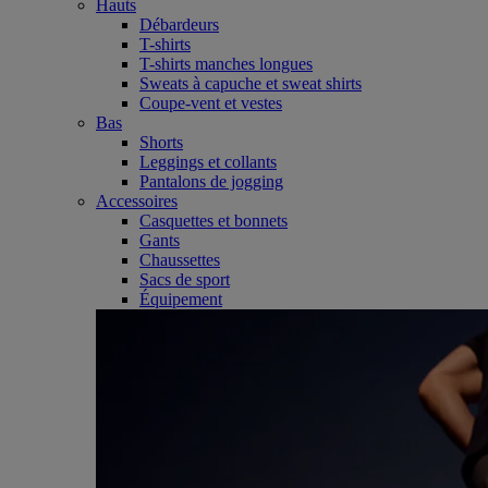
Hauts
Débardeurs
T-shirts
T-shirts manches longues
Sweats à capuche et sweat shirts
Coupe-vent et vestes
Bas
Shorts
Leggings et collants
Pantalons de jogging
Accessoires
Casquettes et bonnets
Gants
Chaussettes
Sacs de sport
Équipement