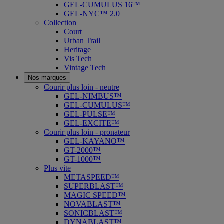
GEL-CUMULUS 16™
GEL-NYC™ 2.0
Collection
Court
Urban Trail
Heritage
Vis Tech
Vintage Tech
Nos marques
Courir plus loin - neutre
GEL-NIMBUS™
GEL-CUMULUS™
GEL-PULSE™
GEL-EXCITE™
Courir plus loin - pronateur
GEL-KAYANO™
GT-2000™
GT-1000™
Plus vite
METASPEED™
SUPERBLAST™
MAGIC SPEED™
NOVABLAST™
SONICBLAST™
DYNABLAST™