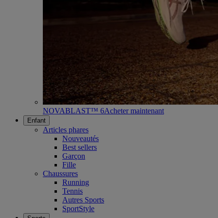
NOVABLAST™ 6
Acheter maintenant
Enfant
Articles phares
Nouveautés
Best sellers
Garçon
Fille
Chaussures
Running
Tennis
Autres Sports
SportStyle