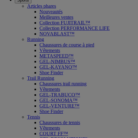
Sports
Articles phares
Nouveautés
Meilleures ventes
Collection FUJITRAIL™
Collection PERFORMANCE LIFE
NOVABLAST™
Running
Chaussures de course à pied
Vêtements
METASPEED™
GEL-NIMBUS™
GEL-KAYANO™
Shoe Finder
Trail Running
Chaussures trail running
Vêtements
GEL-TRABUCO™
GEL-SONOMA™
GEL-VENTURE™
Shoe Finder
Tennis
Chaussures de tennis
Vêtements
COURT FF™