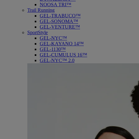
NOOSA TRI™
Trail Running
GEL-TRABUCO™
GEL-SONOMA™
GEL-VENTURE™
SportStyle
GEL-NYC™
GEL-KAYANO 14™
GEL-1130™
GEL-CUMULUS 16™
GEL-NYC™ 2.0