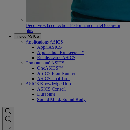
Découvrez la collection Performance Life
Découvrir
plus
Inside ASICS
Applications ASICS
Appli ASICS
Application Runkeeper™
Rendez-vous ASICS
Communauté ASICS
OneASICS™
ASICS FrontRunner
ASICS Trial Tour
ASICS Knowledge Hub
ASICS Conseil
Durabilité
Sound Mind, Sound Body