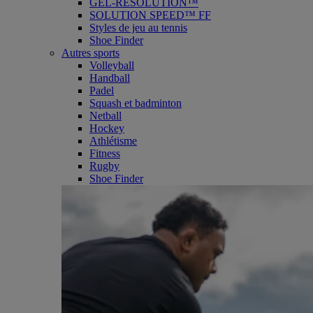
GEL-RESOLUTION™
SOLUTION SPEED™ FF
Styles de jeu au tennis
Shoe Finder
Autres sports
Volleyball
Handball
Padel
Squash et badminton
Netball
Hockey
Athlétisme
Fitness
Rugby
Shoe Finder