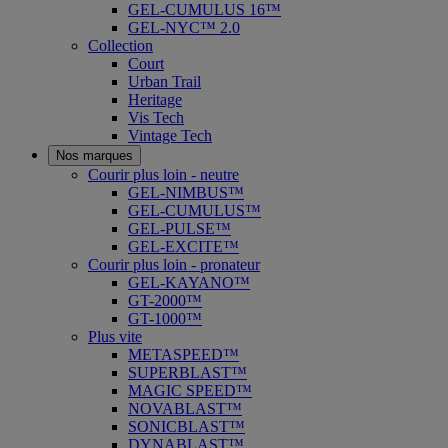
GEL-CUMULUS 16™
GEL-NYC™ 2.0
Collection
Court
Urban Trail
Heritage
Vis Tech
Vintage Tech
Nos marques
Courir plus loin - neutre
GEL-NIMBUS™
GEL-CUMULUS™
GEL-PULSE™
GEL-EXCITE™
Courir plus loin - pronateur
GEL-KAYANO™
GT-2000™
GT-1000™
Plus vite
METASPEED™
SUPERBLAST™
MAGIC SPEED™
NOVABLAST™
SONICBLAST™
DYNABLAST™