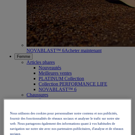
NOVABLAST™ 6
Acheter maintenant
Femme
Articles phares
Nouveautés
Meilleures ventes
PLATINUM Collection
Collection PERFORMANCE LIFE
NOVABLAST™ 6
Chaussures
Running
Trail
Tennis
Nous utilisons des cookies pour personnaliser notre contenu et nos publicités,
Volley
fournir des fonctionnalités de réseaux sociaux et analyser le trafic sur notre site
Handball
web. Nous partageons également des informations quant à vos habitudes de
Padel
navigation sur notre site avec nos partenaires publicitaires, d'analyse et de réseaux
Netball
sociaux.