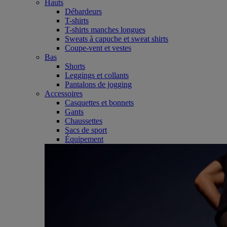
Hauts
Débardeurs
T-shirts
T-shirts manches longues
Sweats à capuche et sweat shirts
Coupe-vent et vestes
Bas
Shorts
Leggings et collants
Pantalons de jogging
Accessoires
Casquettes et bonnets
Gants
Chaussettes
Sacs de sport
Équipement