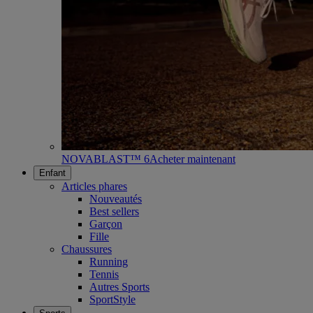
NOVABLAST™ 6
Acheter maintenant
Enfant
Articles phares
Nouveautés
Best sellers
Garçon
Fille
Chaussures
Running
Tennis
Autres Sports
SportStyle