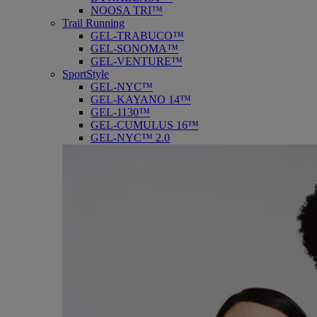
NOOSA TRI™
Trail Running
GEL-TRABUCO™
GEL-SONOMA™
GEL-VENTURE™
SportStyle
GEL-NYC™
GEL-KAYANO 14™
GEL-1130™
GEL-CUMULUS 16™
GEL-NYC™ 2.0