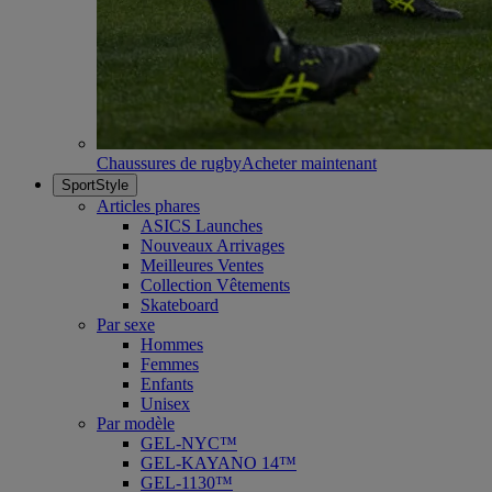
Chaussures de rugby
Acheter maintenant
SportStyle
Articles phares
ASICS Launches
Nouveaux Arrivages
Meilleures Ventes
Collection Vêtements
Skateboard
Par sexe
Hommes
Femmes
Enfants
Unisex
Par modèle
GEL-NYC™
GEL-KAYANO 14™
GEL-1130™