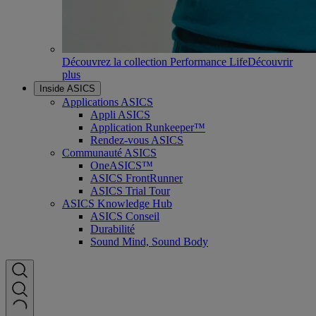
Découvrez la collection Performance Life
Découvrir
plus
Inside ASICS
Applications ASICS
Appli ASICS
Application Runkeeper™
Rendez-vous ASICS
Communauté ASICS
OneASICS™
ASICS FrontRunner
ASICS Trial Tour
ASICS Knowledge Hub
ASICS Conseil
Durabilité
Sound Mind, Sound Body