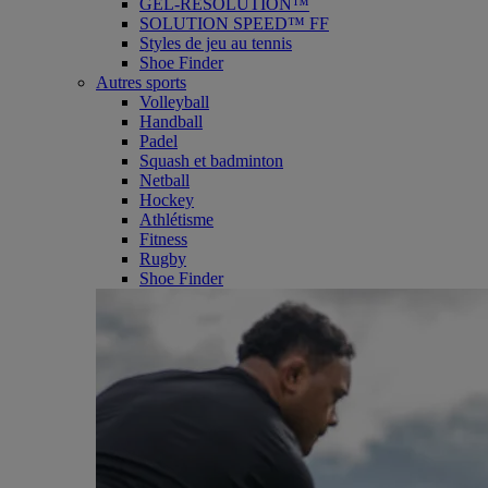
GEL-RESOLUTION™
SOLUTION SPEED™ FF
Styles de jeu au tennis
Shoe Finder
Autres sports
Volleyball
Handball
Padel
Squash et badminton
Netball
Hockey
Athlétisme
Fitness
Rugby
Shoe Finder