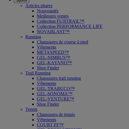
Sports
Articles phares
Nouveautés
Meilleures ventes
Collection FUJITRAIL™
Collection PERFORMANCE LIFE
NOVABLAST™
Running
Chaussures de course à pied
Vêtements
METASPEED™
GEL-NIMBUS™
GEL-KAYANO™
Shoe Finder
Trail Running
Chaussures trail running
Vêtements
GEL-TRABUCO™
GEL-SONOMA™
GEL-VENTURE™
Shoe Finder
Tennis
Chaussures de tennis
Vêtements
COURT FF™