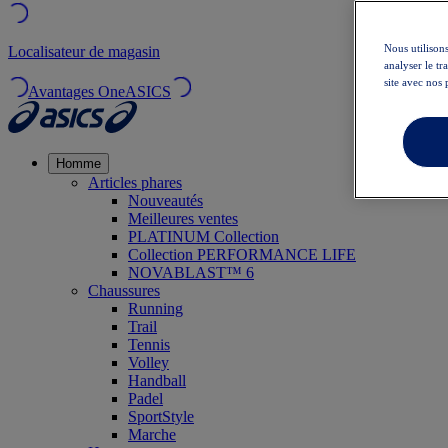
Nous utilisons
Localisateur de magasin
analyser le t
site avec nos 
Avantages OneASICS
Homme
Articles phares
Nouveautés
Meilleures ventes
PLATINUM Collection
Collection PERFORMANCE LIFE
NOVABLAST™ 6
Chaussures
Running
Trail
Tennis
Volley
Handball
Padel
SportStyle
Marche