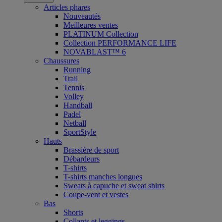
Articles phares
Nouveautés
Meilleures ventes
PLATINUM Collection
Collection PERFORMANCE LIFE
NOVABLAST™ 6
Chaussures
Running
Trail
Tennis
Volley
Handball
Padel
Netball
SportStyle
Hauts
Brassière de sport
Débardeurs
T-shirts
T-shirts manches longues
Sweats à capuche et sweat shirts
Coupe-vent et vestes
Bas
Shorts
Collants et leggings