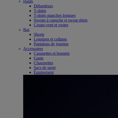
Hauts
Débardeurs
T-shirts
T-shirts manches longues
Sweats à capuche et sweat shirts
Coupe-vent et vestes
Bas
Shorts
Leggings et collants
Pantalons de jogging
Accessoires
Casquettes et bonnets
Gants
Chaussettes
Sacs de sport
Équipement