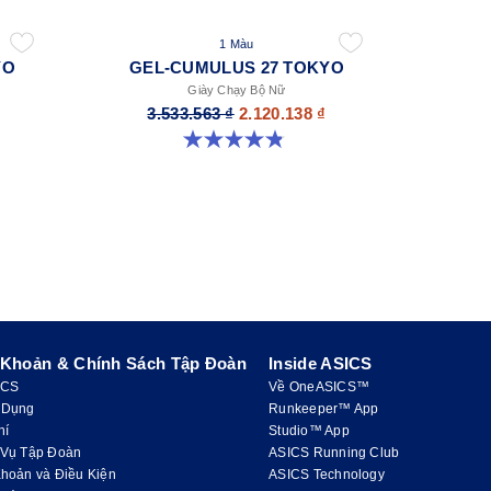
1 Màu
YO
GEL-CUMULUS 27 TOKYO
Giày Chạy Bộ Nữ
3.533.563 ₫
2.120.138 ₫
4.8 trong số 5 sao. 32 đánh giá
 Khoản & Chính Sách Tập Đoàn
Inside ASICS
ICS
Về OneASICS™
 Dụng
Runkeeper™ App
hí
Studio™ App
 Vụ Tập Đoàn
ASICS Running Club
hoản và Điều Kiện
ASICS Technology