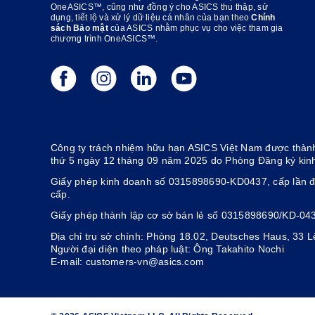
OneASICS™, cũng như đồng ý cho ASICS thu thập, sử
dụng, tiết lộ và xử lý dữ liệu cá nhân của bạn theo
Chính
sách Bảo mật
của ASICS nhằm phục vụ cho việc tham gia
chương trình OneASICS™.
Công ty trách nhiệm hữu hạn ASICS Việt Nam được thành
thứ 5 ngày 12 tháng 09 năm 2025 do Phòng Đăng ký kin
Giấy phép kinh doanh số 0315898690-KD0437, cấp lần đ
cấp.
Giấy phép thành lập cơ sở bán lẻ số 0315898690/KD-04
Địa chỉ trụ sở chính: Phòng 18.02, Deutsches Haus, 33
Người đại diện theo pháp luật: Ông Takahito Nochi
E-mail: customers-vn@asics.com