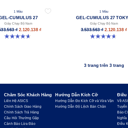
1 Màu
1 Màu
GEL-CUMULUS 27
GEL-CUMULUS 27 TOK
Giày Chạy Bộ Nam
Giày Chạy Bộ Nam
533.563 ₫
2.120.138 ₫
3.533.563 ₫
2.120.138 ₫
4.7 trong số 5 sao. 383 đánh giá
4.7 trong số 5 sao. 15 đánh giá
3 trang trên 3 trang
Chăm Sóc Khách Hàng
Hướng Dẫn Kích Cỡ
Điều
Liên Hệ ASICS
Hướng Dẫn Đo Kích Cỡ và Vừa Vặn
Về AS
Chính Sách Giao Hàng
Hướng Dẫn Độ Lệch Bàn Chân
Tuyển
Chính Sách Trả Hàng
Báo C
Câu Hỏi Thường Gặp
Nghĩa
Cảnh Báo Lừa Đảo
Điều K