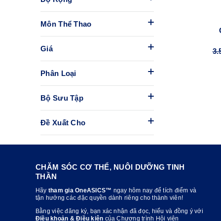
Môn Thể Thao
Giá
3.
Phân Loại
Bộ Sưu Tập
Đề Xuất Cho
CHĂM SÓC CƠ THỂ, NUÔI DƯỠNG TINH
THẦN
Hãy
tham gia OneASICS™
ngay hôm nay để tích điểm và
tận hưởng các đặc quyền dành riêng cho thành viên!
Bằng việc đăng ký, bạn xác nhận đã đọc, hiểu và đồng ý với
Điều khoản & Điều kiện
của Chương trình Hội viên