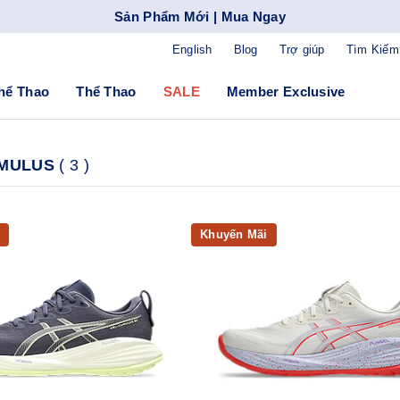
Sản Phẩm Mới | Mua Ngay
English
Blog
Trợ giúp
Tìm Kiếm
hể Thao
Thể Thao
SALE
Member Exclusive
UMULUS
(
3
)
Khuyến Mãi