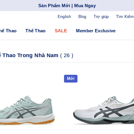
Sản Phẩm Mới | Mua Ngay
English
Blog
Trợ giúp
Tìm Kiếm
hể Thao
Thể Thao
SALE
Member Exclusive
ể Thao Trong Nhà Nam
(
26
)
Mới