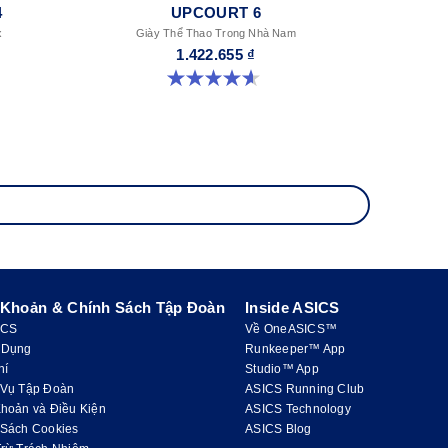
4
UPCOURT 6
x
Giày Thể Thao Trong Nhà Nam
1.422.655 ₫
4.6 trong số 5 sao. 251 đánh giá
 Khoản & Chính Sách Tập Đoàn
Inside ASICS
ICS
Về OneASICS™
 Dụng
Runkeeper™ App
hí
Studio™ App
 Vụ Tập Đoàn
ASICS Running Club
hoản và Điều Kiện
ASICS Technology
 Sách Cookies
ASICS Blog