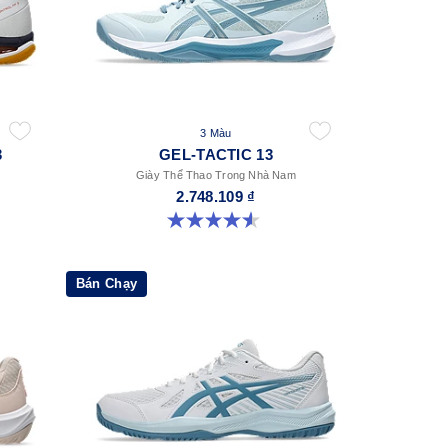
3 Màu
3
GEL-TACTIC 13
Giày Thể Thao Trong Nhà Nam
2.748.109 ₫
4.6 trong số 5 sao. 32 đánh giá
Bán Chạy