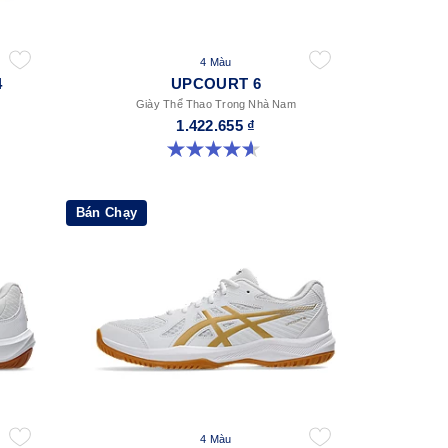
4 Màu
4
UPCOURT 6
Giày Thể Thao Trong Nhà Nam
1.422.655 ₫
4.6 trong số 5 sao. 251 đánh giá
Bán Chạy
4 Màu