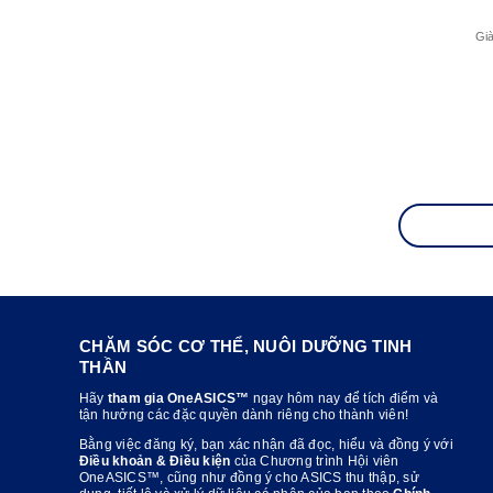
Gi
CHĂM SÓC CƠ THỂ, NUÔI DƯỠNG TINH
THẦN
Hãy
tham gia OneASICS™
ngay hôm nay để tích điểm và
tận hưởng các đặc quyền dành riêng cho thành viên!
Bằng việc đăng ký, bạn xác nhận đã đọc, hiểu và đồng ý với
Điều khoản & Điều kiện
của Chương trình Hội viên
OneASICS™, cũng như đồng ý cho ASICS thu thập, sử