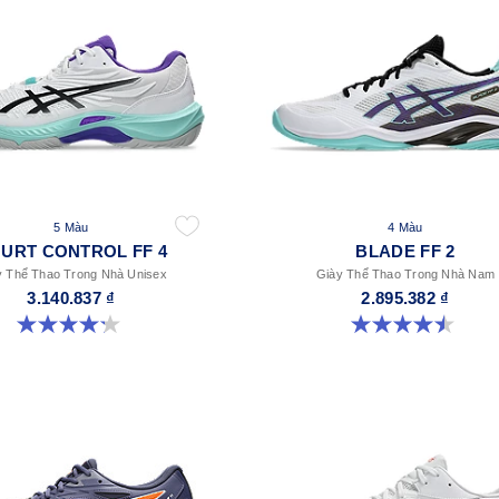
5 Màu
4 Màu
URT CONTROL FF 4
BLADE FF 2
y Thể Thao Trong Nhà Unisex
Giày Thể Thao Trong Nhà Nam
3.140.837 ₫
2.895.382 ₫
4.2 trong số 5 sao. 5 đánh giá
4.5 trong số 5 sao. 22 đánh giá