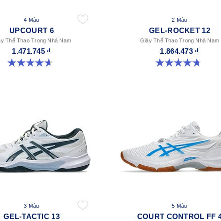
4 Màu
2 Màu
UPCOURT 6
GEL-ROCKET 12
ày Thể Thao Trong Nhà Nam
Giày Thể Thao Trong Nhà Nam
1.471.745 ₫
1.864.473 ₫
4.6 trong số 5 sao. 251 đánh giá
4.7 trong số 5 sao. 181 đánh giá
3 Màu
5 Màu
GEL-TACTIC 13
COURT CONTROL FF 