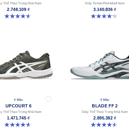
ày Thể Thao Trong Nhà Nam
Giày Tennis/Pickleball Nam
2.748.109 ₫
3.140.836 ₫
4.6 trong số 5 sao. 32 đánh giá
4.2 trong số 5 sao. 5 đánh giá
4 Màu
4 Màu
UPCOURT 6
BLADE FF 2
ày Thể Thao Trong Nhà Nam
Giày Thể Thao Trong Nhà Nam
1.471.745 ₫
2.895.382 ₫
4.6 trong số 5 sao. 251 đánh giá
4.5 trong số 5 sao. 22 đánh giá