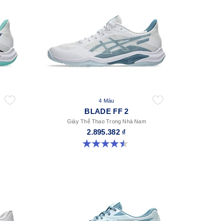
4 Màu
BLADE FF 2
Giày Thể Thao Trong Nhà Nam
2.895.382 ₫
4.5 trong số 5 sao. 22 đánh giá