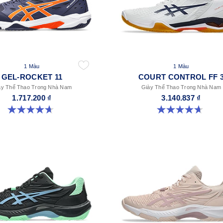
1 Màu
1 Màu
GEL-ROCKET 11
COURT CONTROL FF 
ày Thể Thao Trong Nhà Nam
Giày Thể Thao Trong Nhà Nam
1.717.200 ₫
3.140.837 ₫
4.7 trong số 5 sao. 382 đánh giá
4.7 trong số 5 sao. 9 đánh giá