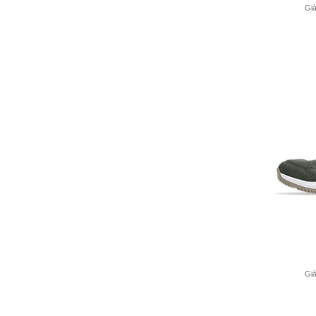
Gi
Gi