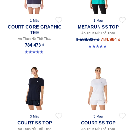
1 Màu
1 Màu
COURT CORE GRAPHIC
METARUN SS TOP
TEE
Áo Thun Nữ Thể Thao
Áo Thun Nữ Thể Thao
1.569.927 ₫
784.964 ₫
784.473 ₫
5.0 trong số 5 sao. 26 đánh giá
5.0 trong số 5 sao. 3 đánh giá
3 Màu
3 Màu
COURT SS TOP
COURT SS TOP
Áo Thun Nữ Thể Thao
Áo Thun Nữ Thể Thao