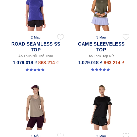
2 Màu
3 Màu
ROAD SEAMLESS SS
GAME SLEEVELESS
TOP
TOP
Áo Thun Nữ Thể Thao
Áo Tank Top Nữ
1.079.018 ₫
863.214 ₫
1.079.018 ₫
863.214 ₫
5.0 trong số 5 sao. 394 đánh giá
5.0 trong số 5 sao. 1 đánh giá
1 Màu
2 Màu