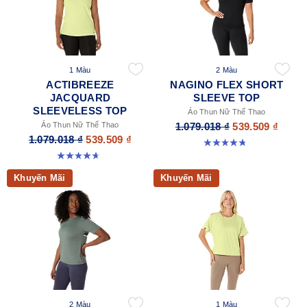
1 Màu
2 Màu
ACTIBREEZE
NAGINO FLEX SHORT
JACQUARD
SLEEVE TOP
SLEEVELESS TOP
Áo Thun Nữ Thể Thao
Áo Thun Nữ Thể Thao
1.079.018 ₫
539.509 ₫
1.079.018 ₫
539.509 ₫
4.8 trong số 5 sao. 9 đánh giá
4.7 trong số 5 sao. 3 đánh giá
Khuyến Mãi
Khuyến Mãi
2 Màu
1 Màu