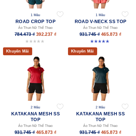
1 Màu
1 Màu
ROAD CROP TOP
ROAD V-NECK SS TOP
Áo Thun Nữ Thể Thao
Áo Thun Nữ Thể Thao
784.473 ₫
392.237 ₫
931.745 ₫
465.873 ₫
0.0 trong số 5 sao.
5.0 trong số 5 sao. 11 đánh giá
Khuyến Mãi
Khuyến Mãi
2 Màu
2 Màu
KATAKANA MESH SS
KATAKANA MESH SS
TOP
TOP
Áo Thun Nữ Thể Thao
Áo Thun Nữ Thể Thao
931.745 ₫
465.873 ₫
931.745 ₫
465.873 ₫