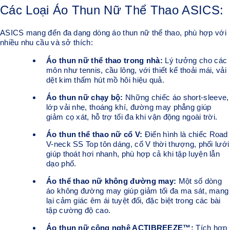
Các Loại Áo Thun Nữ Thể Thao ASICS:
ASICS mang đến đa dạng dòng áo thun nữ thể thao, phù hợp với
nhiều nhu cầu và sở thích:
Áo thun nữ thể thao trong nhà:
Lý tưởng cho các
môn như tennis, cầu lông, với thiết kế thoải mái, vải
dệt kim thấm hút mồ hôi hiệu quả.
Áo thun nữ chạy bộ:
Những chiếc áo short-sleeve,
lớp vải nhẹ, thoáng khí, đường may phẳng giúp
giảm cọ xát, hỗ trợ tối đa khi vận động ngoài trời.
Áo thun thể thao nữ cổ V:
Điển hình là chiếc Road
V-neck SS Top tôn dáng, cổ V thời thượng, phối lưới
giúp thoát hơi nhanh, phù hợp cả khi tập luyện lẫn
dạo phố.
Áo thể thao nữ không đường may:
Một số dòng
áo không đường may giúp giảm tối đa ma sát, mang
lại cảm giác êm ái tuyệt đối, đặc biệt trong các bài
tập cường độ cao.
Áo thun nữ công nghệ ACTIBREEZE™:
Tích hợp