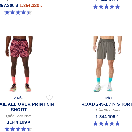
257.200 ₫
1.354.320 ₫
5.0 trong số 5 sao. 37 đánh giá
4.4 trong số 5 sao. 11 đánh giá
2 Màu
2 Màu
AIL ALL OVER PRINT 5IN
ROAD 2-N-1 7IN SHOR
SHORT
Quần Short Nam
Quần Short Nam
1.344.109 ₫
1.344.109 ₫
4.9 trong số 5 sao. 162 đánh giá
4.5 trong số 5 sao. 14 đánh giá