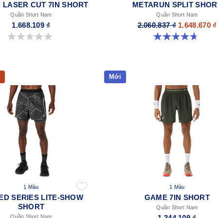
 LASER CUT 7IN SHORT
METARUN SPLIT SHOR
Quần Short Nam
Quần Short Nam
1.668.109 ₫
2.060.837 ₫
1.648.670 ₫
0.0 trong số 5 sao.
4.7 trong số 5 sao. 9 đánh giá
Mới
1 Màu
1 Màu
TED SERIES LITE-SHOW
GAME 7IN SHORT
SHORT
Quần Short Nam
Quần Short Nam
1.344.109 ₫