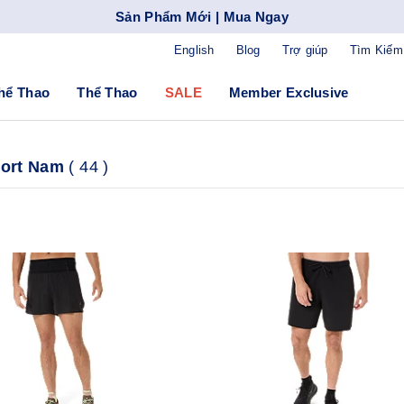
Sản Phẩm Mới | Mua Ngay
English
Blog
Trợ giúp
Tìm Kiếm
hể Thao
Thể Thao
SALE
Member Exclusive
hort Nam
(
44
)