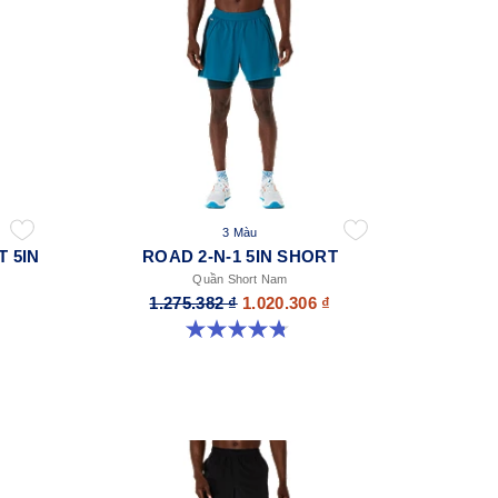
3 Màu
T 5IN
ROAD 2-N-1 5IN SHORT
Quần Short Nam
1.275.382 ₫
1.020.306 ₫
4.8 trong số 5 sao. 150 đánh giá