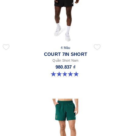
4 Màu
COURT 7IN SHORT
Quần Short Nam
980.837 ₫
4.9 trong số 5 sao. 155 đánh giá