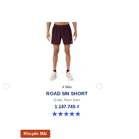
4 Màu
ROAD 5IN SHORT
Quần Short Nam
1.147.745 ₫
4.9 trong số 5 sao. 307 đánh giá
Khuyến Mãi