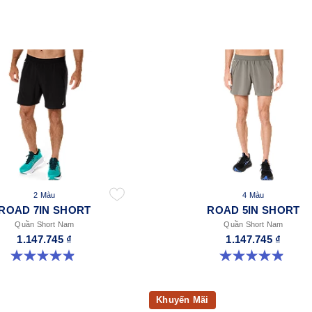
2 Màu
4 Màu
ROAD 7IN SHORT
ROAD 5IN SHORT
Quần Short Nam
Quần Short Nam
1.147.745 ₫
1.147.745 ₫
4.9 trong số 5 sao. 153 đánh giá
4.9 trong số 5 sao. 307 đánh giá
Khuyến Mãi