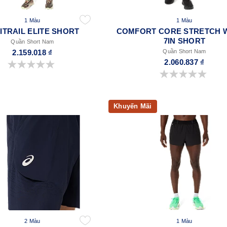
1 Màu
1 Màu
ITRAIL ELITE SHORT
COMFORT CORE STRETCH 
7IN SHORT
Quần Short Nam
2.159.018 ₫
Quần Short Nam
2.060.837 ₫
0.0 trong số 5 sao.
0.0 trong số 5 sao.
Khuyến Mãi
2 Màu
1 Màu