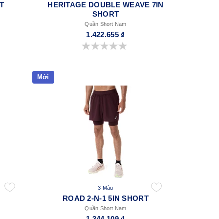
T
HERITAGE DOUBLE WEAVE 7IN
SHORT
Quần Short Nam
1.422.655 ₫
0.0 trong số 5 sao.
Mới
3 Màu
ROAD 2-N-1 5IN SHORT
Quần Short Nam
1.344.109 ₫