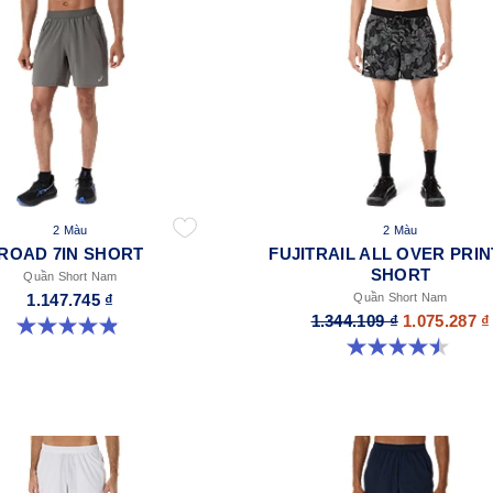
2 Màu
2 Màu
ROAD 7IN SHORT
FUJITRAIL ALL OVER PRIN
SHORT
Quần Short Nam
1.147.745 ₫
Quần Short Nam
1.344.109 ₫
1.075.287 ₫
4.9 trong số 5 sao. 153 đánh giá
4.5 trong số 5 sao. 14 đánh giá