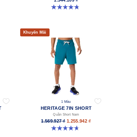
4.8 trong số 5 sao. 150 đánh giá
Khuyến Mãi
1 Màu
T
HERITAGE 7IN SHORT
Quần Short Nam
1.569.927 ₫
1.255.942 ₫
4.7 trong số 5 sao. 6 đánh giá