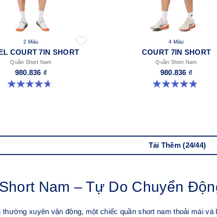
2 Màu
4 Màu
EL COURT 7IN SHORT
COURT 7IN SHORT
Quần Short Nam
Quần Short Nam
980.836 ₫
980.836 ₫
4.7 trong số 5 sao. 58 đánh giá
4.9 trong số 5 sao. 155 đánh giá
Tải Thêm (24/44)
Short Nam – Tự Do Chuyển Độn
 thường xuyên vận động, một chiếc quần short nam thoải mái và l