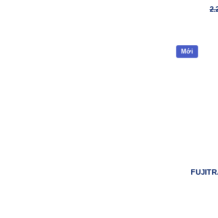
2.
Mới
FUJITR