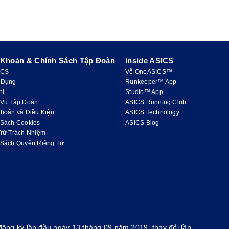
 Khoản & Chính Sách Tập Đoàn
Inside ASICS
ICS
Về OneASICS™
 Dụng
Runkeeper™ App
hí
Studio™ App
 Vụ Tập Đoàn
ASICS Running Club
hoản và Điều Kiện
ASICS Technology
 Sách Cookies
ASICS Blog
Trừ Trách Nhiệm
 Sách Quyền Riêng Tư
ăng ký lần đầu ngày 13 tháng 09 năm 2019, thay đổi lần