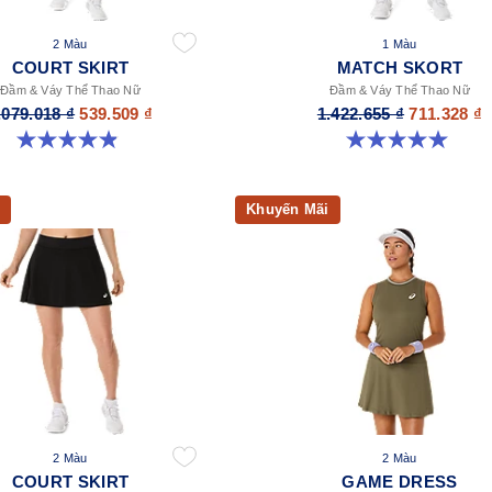
2 Màu
1 Màu
COURT SKIRT
MATCH SKORT
Đầm & Váy Thể Thao Nữ
Đầm & Váy Thể Thao Nữ
.079.018 ₫
539.509 ₫
1.422.655 ₫
711.328 ₫
4.9 trong số 5 sao. 45 đánh giá
5.0 trong số 5 sao. 3 đánh giá
Khuyến Mãi
2 Màu
2 Màu
COURT SKIRT
GAME DRESS