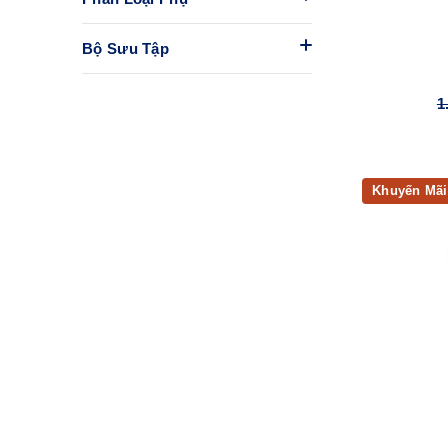
Bộ Sưu Tập
1
Khuyến Mãi