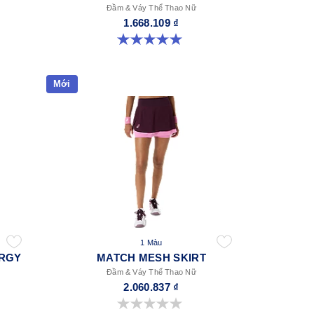
Đầm & Váy Thể Thao Nữ
1.668.109 ₫
5.0 trong số 5 sao. 3 đánh giá
Mới
1 Màu
ERGY
MATCH MESH SKIRT
Đầm & Váy Thể Thao Nữ
2.060.837 ₫
0.0 trong số 5 sao.