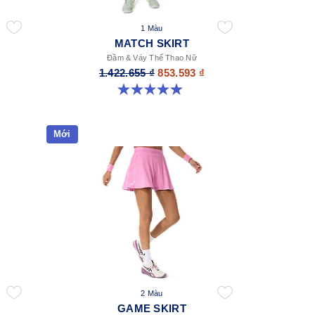
1 Màu
MATCH SKIRT
Đầm & Váy Thể Thao Nữ
1.422.655 ₫
853.593 ₫
5.0 trong số 5 sao. 1 đánh giá
Mới
2 Màu
GAME SKIRT