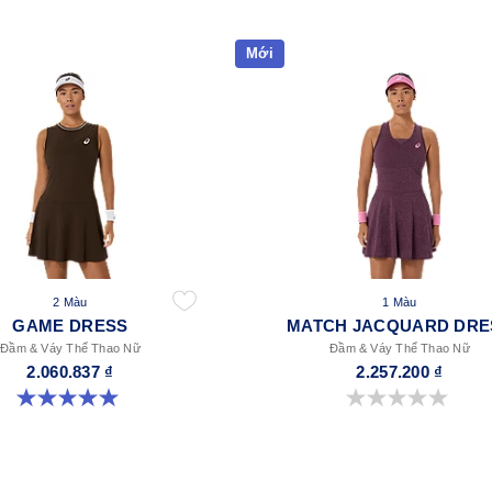
Mới
2 Màu
1 Màu
GAME DRESS
MATCH JACQUARD DRE
Đầm & Váy Thể Thao Nữ
Đầm & Váy Thể Thao Nữ
2.060.837 ₫
2.257.200 ₫
5.0 trong số 5 sao. 1 đánh giá
0.0 trong số 5 sao.