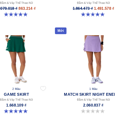
Đầm & Váy Thể Thao Nữ
Đầm & Váy Thể Thao Nữ
.079.018 ₫
863.214 ₫
1.864.473 ₫
1.491.578 ₫
4.9 trong số 5 sao. 45 đánh giá
5.0 trong số 5 sao. 1 đánh giá
Mới
2 Màu
1 Màu
GAME SKIRT
MATCH SKIRT NIGHT EN
Đầm & Váy Thể Thao Nữ
Đầm & Váy Thể Thao Nữ
1.668.109 ₫
2.060.837 ₫
5.0 trong số 5 sao. 3 đánh giá
0.0 trong số 5 sao.