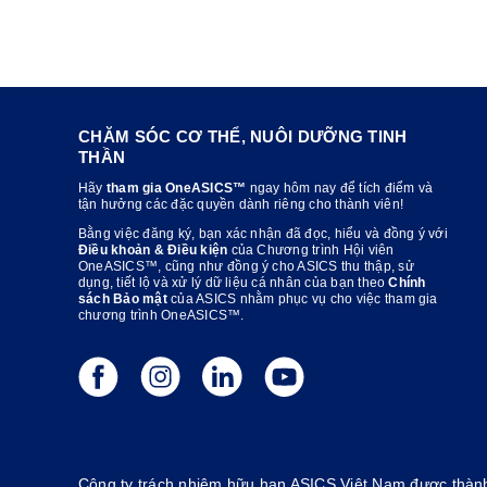
CHĂM SÓC CƠ THỂ, NUÔI DƯỠNG TINH
THẦN
Hãy
tham gia OneASICS™
ngay hôm nay để tích điểm và
tận hưởng các đặc quyền dành riêng cho thành viên!
Bằng việc đăng ký, bạn xác nhận đã đọc, hiểu và đồng ý với
Điều khoản & Điều kiện
của Chương trình Hội viên
OneASICS™, cũng như đồng ý cho ASICS thu thập, sử
dụng, tiết lộ và xử lý dữ liệu cá nhân của bạn theo
Chính
sách Bảo mật
của ASICS nhằm phục vụ cho việc tham gia
chương trình OneASICS™.
Công ty trách nhiệm hữu hạn ASICS Việt Nam được thành