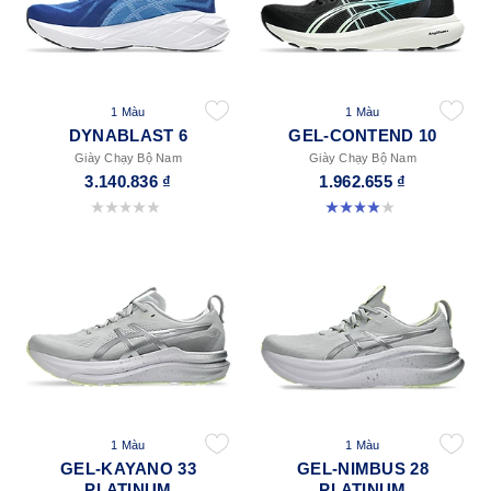
1 Màu
1 Màu
DYNABLAST 6
GEL-CONTEND 10
Giày Chạy Bộ Nam
Giày Chạy Bộ Nam
3.140.836 ₫
1.962.655 ₫
0.0 trong số 5 sao.
4.0 trong số 5 sao. 2 đánh giá
1 Màu
1 Màu
GEL-KAYANO 33
GEL-NIMBUS 28
PLATINUM
PLATINUM