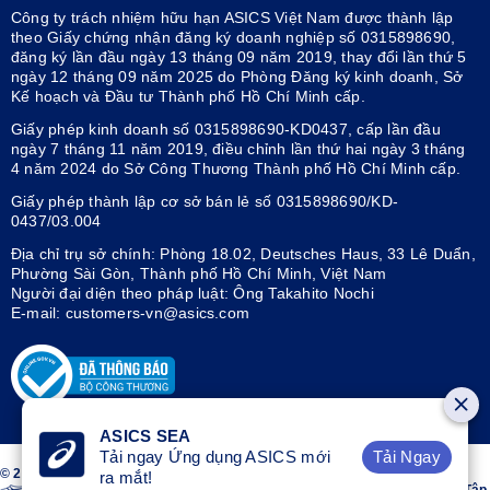
Công ty trách nhiệm hữu hạn ASICS Việt Nam được thành lập
theo Giấy chứng nhận đăng ký doanh nghiệp số 0315898690,
đăng ký lần đầu ngày 13 tháng 09 năm 2019, thay đổi lần thứ 5
ngày 12 tháng 09 năm 2025 do Phòng Đăng ký kinh doanh, Sở
Kế hoạch và Đầu tư Thành phố Hồ Chí Minh cấp.
Giấy phép kinh doanh số 0315898690-KD0437, cấp lần đầu
ngày 7 tháng 11 năm 2019, điều chỉnh lần thứ hai ngày 3 tháng
4 năm 2024 do Sở Công Thương Thành phố Hồ Chí Minh cấp.
Giấy phép thành lập cơ sở bán lẻ số 0315898690/KD-
0437/03.004
Địa chỉ trụ sở chính: Phòng 18.02, Deutsches Haus, 33 Lê Duẩn,
Phường Sài Gòn, Thành phố Hồ Chí Minh, Việt Nam
Người đại diện theo pháp luật: Ông Takahito Nochi
E-mail: customers-vn@asics.com
ASICS SEA
Tải Ngay
Tải ngay Ứng dụng ASICS mới
© 2026 ASICS Vietnam LLC. All Rights Reserved.
ra mắt!