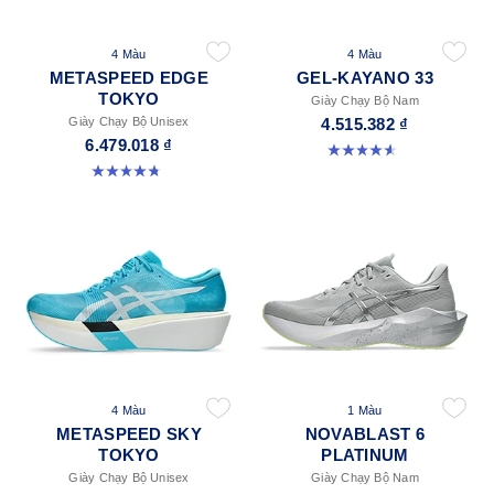
4 Màu
4 Màu
METASPEED EDGE
GEL-KAYANO 33
TOKYO
Giày Chạy Bộ Nam
Giày Chạy Bộ Unisex
4.515.382 ₫
6.479.018 ₫
4.6 trong số 5 sao. 99 đánh giá
4.8 trong số 5 sao. 469 đánh giá
4 Màu
1 Màu
METASPEED SKY
NOVABLAST 6
TOKYO
PLATINUM
Giày Chạy Bộ Unisex
Giày Chạy Bộ Nam