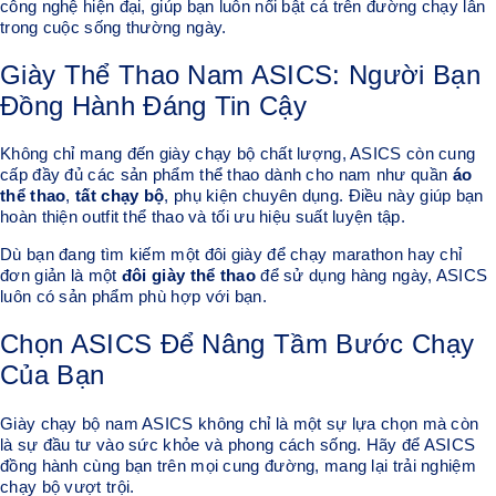
công nghệ hiện đại, giúp bạn luôn nổi bật cả trên đường chạy lẫn
trong cuộc sống thường ngày.
Giày Thể Thao Nam ASICS: Người Bạn
Đồng Hành Đáng Tin Cậy
Không chỉ mang đến giày chạy bộ chất lượng, ASICS còn cung
cấp đầy đủ các sản phẩm thể thao dành cho nam như quần
áo
thể thao
,
tất chạy bộ
, phụ kiện chuyên dụng. Điều này giúp bạn
hoàn thiện outfit thể thao và tối ưu hiệu suất luyện tập.
Dù bạn đang tìm kiếm một đôi giày để chạy marathon hay chỉ
đơn giản là một
đôi giày thể thao
để sử dụng hàng ngày, ASICS
luôn có sản phẩm phù hợp với bạn.
Chọn ASICS Để Nâng Tầm Bước Chạy
Của Bạn
Giày chạy bộ nam ASICS không chỉ là một sự lựa chọn mà còn
là sự đầu tư vào sức khỏe và phong cách sống. Hãy để ASICS
đồng hành cùng bạn trên mọi cung đường, mang lại trải nghiệm
chạy bộ vượt trội.