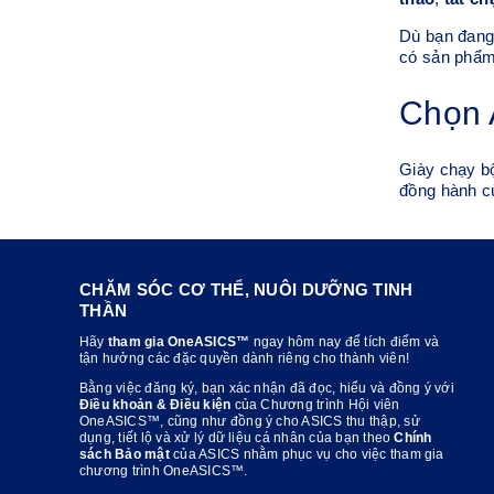
Dù bạn đang
có sản phẩm
Chọn 
Giày chạy b
đồng hành cù
CHĂM SÓC CƠ THỂ, NUÔI DƯỠNG TINH
THẦN
Hãy
tham gia OneASICS™
ngay hôm nay để tích điểm và
tận hưởng các đặc quyền dành riêng cho thành viên!
Bằng việc đăng ký, bạn xác nhận đã đọc, hiểu và đồng ý với
Điều khoản & Điều kiện
của Chương trình Hội viên
OneASICS™, cũng như đồng ý cho ASICS thu thập, sử
dụng, tiết lộ và xử lý dữ liệu cá nhân của bạn theo
Chính
sách Bảo mật
của ASICS nhằm phục vụ cho việc tham gia
chương trình OneASICS™.