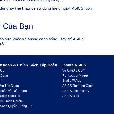
đôi giày thể thao
để sử dụng hàng ngày, ASICS luôn
 Của Bạn
vào sức khỏe và phong cách sống. Hãy để ASICS
rội.
 Khoản & Chính Sách Tập Đoàn
Inside ASICS
ICS
Về OneASICS™
 Dụng
Runkeeper™ App
hí
Studio™ App
 Vụ Tập Đoàn
ASICS Running Club
hoản và Điều Kiện
ASICS Technology
 Sách Cookies
ASICS Blog
Trừ Trách Nhiệm
 Sách Quyền Riêng Tư