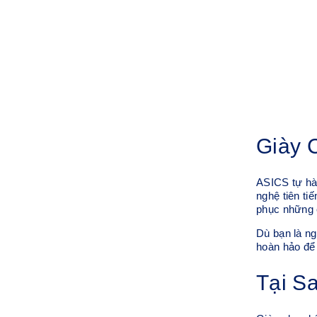
Giày 
ASICS tự hào
nghệ tiên ti
phục những c
Dù bạn là ng
hoàn hảo để
Tại S