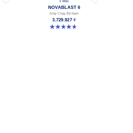
5 Màu
NOVABLAST 6
Giày Chạy Bộ Nam
3.729.927 ₫
4.6 trong số 5 sao. 141 đánh giá