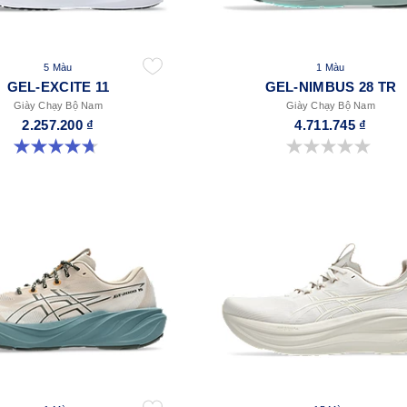
5 Màu
1 Màu
GEL-EXCITE 11
GEL-NIMBUS 28 TR
Giày Chạy Bộ Nam
Giày Chạy Bộ Nam
2.257.200 ₫
4.711.745 ₫
4.7 trong số 5 sao. 375 đánh giá
0.0 trong số 5 sao.