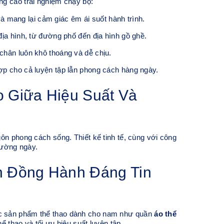
ng cao trải nghiệm chạy bộ:
 mang lại cảm giác êm ái suốt hành trình.
địa hình, từ đường phố đến địa hình gồ ghề.
 chân luôn khô thoáng và dễ chịu.
hợp cho cả luyện tập lẫn phong cách hàng ngày.
 Giữa Hiệu Suất Và
ôn phong cách sống. Thiết kế tinh tế, cùng với công
hường ngày.
n Đồng Hành Đáng Tin
ác sản phẩm thể thao dành cho nam như quần
áo thể
ể thao và tối ưu hiệu suất luyện tập.