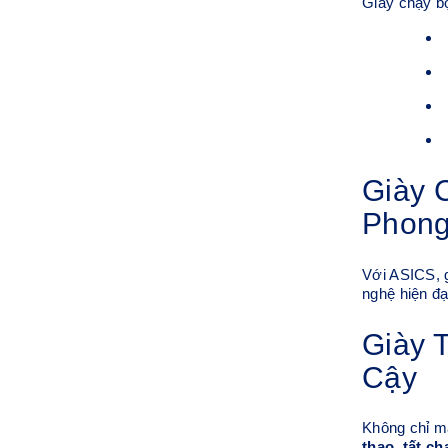
Giày chạy bộ
Giày 
Phong
Với ASICS, g
nghệ hiện đạ
Giày 
Cậy
Không chỉ m
thao
,
tất ch