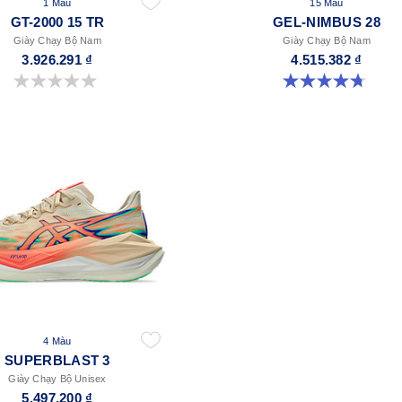
1 Màu
15 Màu
GT-2000 15 TR
GEL-NIMBUS 28
Giày Chạy Bộ Nam
Giày Chạy Bộ Nam
3.926.291 ₫
4.515.382 ₫
0.0 trong số 5 sao.
4.7 trong số 5 sao. 280 đánh giá
4 Màu
SUPERBLAST 3
Giày Chạy Bộ Unisex
5.497.200 ₫