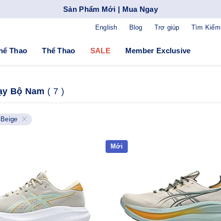
Sản Phẩm Mới | Mua Ngay
English
Blog
Trợ giúp
Tìm Kiếm
hể Thao
Thể Thao
SALE
Member Exclusive
ạy Bộ Nam
(
7
)
Beige
Mới