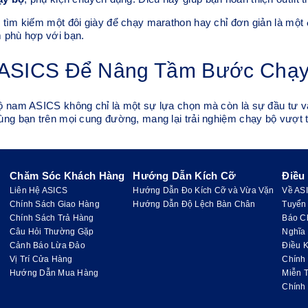
 tìm kiếm một đôi giày để chạy marathon hay chỉ đơn giản là một
 phù hợp với bạn.
ASICS Để Nâng Tầm Bước Chạy
ộ nam ASICS không chỉ là một sự lựa chọn mà còn là sự đầu tư 
ng bạn trên mọi cung đường, mang lại trải nghiệm chạy bộ vượt t
Chăm Sóc Khách Hàng
Hướng Dẫn Kích Cỡ
Điều
Liên Hệ ASICS
Hướng Dẫn Đo Kích Cỡ và Vừa Vặn
Về AS
Chính Sách Giao Hàng
Hướng Dẫn Độ Lệch Bàn Chân
Tuyển
Chính Sách Trả Hàng
Báo C
Câu Hỏi Thường Gặp
Nghĩa
Cảnh Báo Lừa Đảo
Điều K
Vị Trí Cửa Hàng
Chính
Hướng Dẫn Mua Hàng
Miễn 
Chính