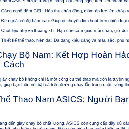
 nam ASICS được trang bị hàng loạt công nghệ tiên tiến nhằm nâ
Công nghệ đệm GEL: Hấp thụ chấn động, giảm áp lực lên khớp và
Đế ngoài có độ bám cao: Giúp di chuyển linh hoạt trên nhiều loại 
Chất liệu nhẹ và thoáng khí: Hạn chế cảm giác mỏi chân, giữ đôi
Thiết kế thể thao, hiện đại: Đa dạng kiểu dáng và màu sắc, phù 
Chạy Bộ Nam: Kết Hợp Hoàn Hảo
 Cách
iày chạy bộ không chỉ là một công cụ thể thao mà còn là tuyên ng
i, giúp bạn luôn nổi bật cả trên đường chạy lẫn trong cuộc sống t
Thể Thao Nam ASICS: Người Bạ
ang đến giày chạy bộ chất lượng, ASICS còn cung cấp đầy đủ c
ạy bộ
, phụ kiện chuyên dụng. Điều này giúp bạn hoàn thiện outfit th