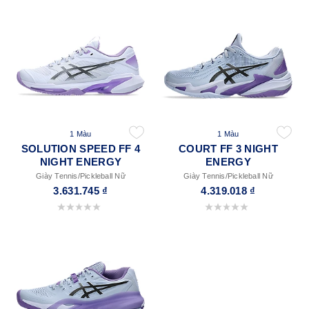
1 Màu
1 Màu
SOLUTION SPEED FF 4
COURT FF 3 NIGHT
NIGHT ENERGY
ENERGY
Giày Tennis/Pickleball Nữ
Giày Tennis/Pickleball Nữ
3.631.745 ₫
4.319.018 ₫
0.0 trong số 5 sao.
0.0 trong số 5 sao.