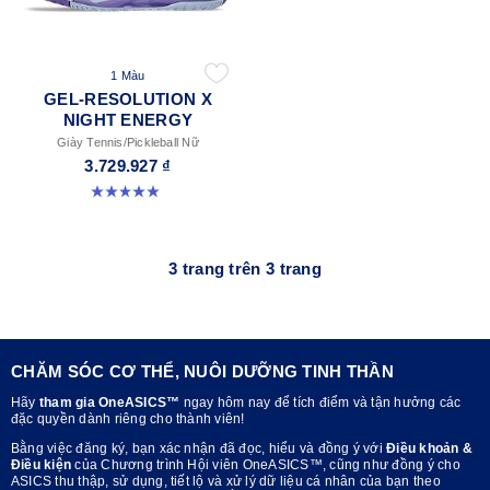
1 Màu
GEL-RESOLUTION X
NIGHT ENERGY
Giày Tennis/Pickleball Nữ
3.729.927 ₫
5.0 trong số 5 sao. 1 đánh giá
3 trang trên 3 trang
CHĂM SÓC CƠ THỂ, NUÔI DƯỠNG TINH THẦN
Hãy
tham gia OneASICS™
ngay hôm nay để tích điểm và tận hưởng các
đặc quyền dành riêng cho thành viên!
Bằng việc đăng ký, bạn xác nhận đã đọc, hiểu và đồng ý với
Điều khoản &
Điều kiện
của Chương trình Hội viên OneASICS™, cũng như đồng ý cho
ASICS thu thập, sử dụng, tiết lộ và xử lý dữ liệu cá nhân của bạn theo