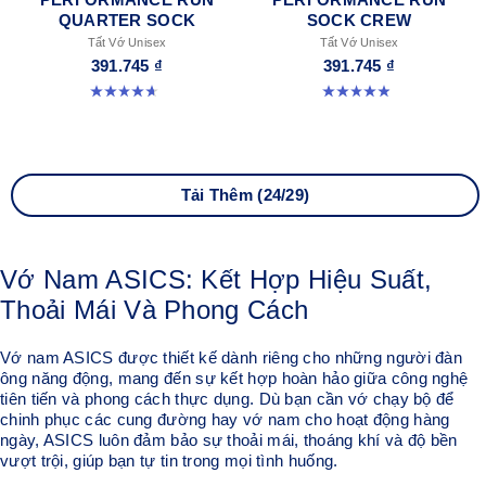
QUARTER SOCK
SOCK CREW
Tất Vớ Unisex
Tất Vớ Unisex
391.745 ₫
391.745 ₫
4.6 trong số 5 sao. 57 đánh giá
4.9 trong số 5 sao. 16 đánh giá
Tải Thêm (24/29)
Vớ Nam ASICS: Kết Hợp Hiệu Suất,
Thoải Mái Và Phong Cách
Vớ nam ASICS được thiết kế dành riêng cho những người đàn
ông năng động, mang đến sự kết hợp hoàn hảo giữa công nghệ
tiên tiến và phong cách thực dụng. Dù bạn cần vớ chạy bộ để
chinh phục các cung đường hay vớ nam cho hoạt động hàng
ngày, ASICS luôn đảm bảo sự thoải mái, thoáng khí và độ bền
vượt trội, giúp bạn tự tin trong mọi tình huống.