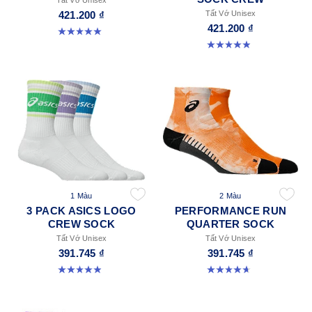
Tất Vớ Unisex
421.200 ₫
Tất Vớ Unisex
421.200 ₫
5.0 trong số 5 sao. 2 đánh giá
4.9 trong số 5 sao. 60 đánh giá
1 Màu
2 Màu
3 PACK ASICS LOGO
PERFORMANCE RUN
CREW SOCK
QUARTER SOCK
Tất Vớ Unisex
Tất Vớ Unisex
391.745 ₫
391.745 ₫
4.9 trong số 5 sao. 58 đánh giá
4.6 trong số 5 sao. 57 đánh giá