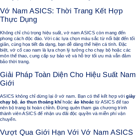
Vớ Nam ASICS: Thời Trang Kết Hợp
Thực Dụng
Không chỉ chú trọng hiệu suất, vớ nam ASICS còn mang đến
phong cách độc đáo. Với các lựa chọn màu sắc từ nổi bật đến tối
giản, cùng họa tiết đa dạng, bạn dễ dàng thể hiện cá tính. Đặc
biệt, vớ cổ cao nam là lựa chọn lý tưởng cho chạy bộ hoặc các
môn thể thao, cung cấp sự bảo vệ và hỗ trợ tối ưu mà vẫn đảm
bảo thời trang.
Giải Pháp Toàn Diện Cho Hiệu Suất Nam
Giới
ASICS không chỉ dừng lại ở vớ nam. Bạn có thể kết hợp với
giày
chạy bộ
,
áo thun thoáng khí
hoặc
áo khoác
từ ASICS để tạo
nên bộ trang bị hoàn chỉnh. Đừng quên tham gia chương trình
thành viên ASICS để nhận ưu đãi độc quyền và miễn phí vận
chuyển.
Vượt Qua Giới Hạn Với Vớ Nam ASICS