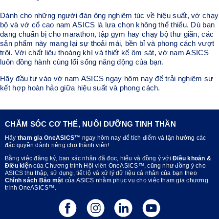
Dành cho những người đàn ông nghiêm túc về hiệu suất, vớ chạy
bộ và vớ cổ cao nam ASICS là lựa chọn không thể thiếu. Dù bạn
đang chuẩn bị cho marathon, tập gym hay chạy bộ thư giãn, các
sản phẩm này mang lại sự thoải mái, bền bỉ và phong cách vượt
trội. Với chất liệu thoáng khí và thiết kế ôm sát, vớ nam ASICS
luôn đồng hành cùng lối sống năng động của bạn.
Hãy đầu tư vào vớ nam ASICS ngay hôm nay để trải nghiệm sự
kết hợp hoàn hảo giữa hiệu suất và phong cách.
CHĂM SÓC CƠ THỂ, NUÔI DƯỠNG TINH THẦN
Hãy
tham gia OneASICS™
ngay hôm nay để tích điểm và tận hưởng các
đặc quyền dành riêng cho thành viên!
Bằng việc đăng ký, bạn xác nhận đã đọc, hiểu và đồng ý với
Điều khoản &
Điều kiện
của Chương trình Hội viên OneASICS™, cũng như đồng ý cho
ASICS thu thập, sử dụng, tiết lộ và xử lý dữ liệu cá nhân của bạn theo
Chính sách Bảo mật
của ASICS nhằm phục vụ cho việc tham gia chương
trình OneASICS™.