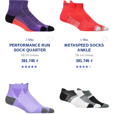
2 Màu
1 Màu
PERFORMANCE RUN
METASPEED SOCKS
SOCK QUARTER
ANKLE
Tất Vớ Unisex
Tất Vớ Unisex
391.745 ₫
391.745 ₫
4.9 trong số 5 sao. 159 đánh giá
4.0 trong số 5 sao. 41 đánh giá