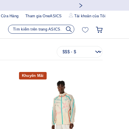
 Cửa Hàng
Tham gia OneASICS
Tài khoản của Tôi
Khuyến Mãi