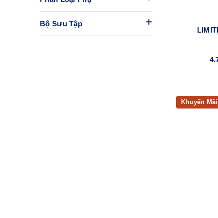
Bộ Sưu Tập
LIMI
4.
Khuyến Mãi