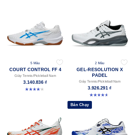
5 Màu
2 Màu
COURT CONTROL FF 4
GEL-RESOLUTION X
PADEL
Giày Tennis/Pickleball Nam
3.140.836 ₫
Giày Tennis/Pickleball Nam
3.926.291 ₫
4.2 trong số 5 sao. 5 đánh giá
4.6 trong số 5 sao. 61 đánh giá
Bán Chạy