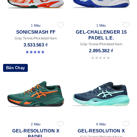
1 Màu
1 Màu
SONICSMASH FF
GEL-CHALLENGER 15
PADEL L.E.
Giày Tennis/Pickleball Nam
3.533.563 ₫
Giày Tennis/Pickleball Nam
2.895.382 ₫
5.0 trong số 5 sao. 28 đánh giá
0.0 trong số 5 sao.
Bán Chạy
2 Màu
6 Màu
GEL-RESOLUTION X
GEL-RESOLUTION X
PADEL