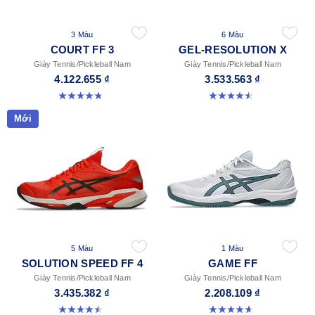
3 Màu
6 Màu
COURT FF 3
GEL-RESOLUTION X
Giày Tennis/Pickleball Nam
Giày Tennis/Pickleball Nam
4.122.655 ₫
3.533.563 ₫
4.7 trong số 5 sao. 203 đánh giá
4.5 trong số 5 sao. 226 đánh giá
Mới
5 Màu
1 Màu
SOLUTION SPEED FF 4
GAME FF
Giày Tennis/Pickleball Nam
Giày Tennis/Pickleball Nam
3.435.382 ₫
2.208.109 ₫
4.5 trong số 5 sao. 41 đánh giá
4.7 trong số 5 sao. 33 đánh giá