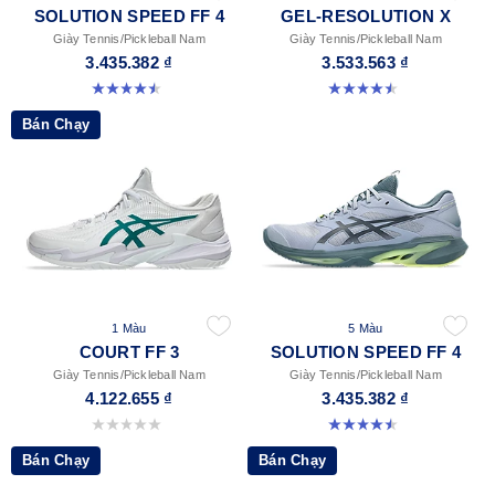
SOLUTION SPEED FF 4
GEL-RESOLUTION X
Giày Tennis/Pickleball Nam
Giày Tennis/Pickleball Nam
3.435.382 ₫
3.533.563 ₫
4.5 trong số 5 sao. 41 đánh giá
4.5 trong số 5 sao. 226 đánh giá
Bán Chạy
1 Màu
5 Màu
COURT FF 3
SOLUTION SPEED FF 4
Giày Tennis/Pickleball Nam
Giày Tennis/Pickleball Nam
4.122.655 ₫
3.435.382 ₫
0.0 trong số 5 sao.
4.5 trong số 5 sao. 41 đánh giá
Bán Chạy
Bán Chạy