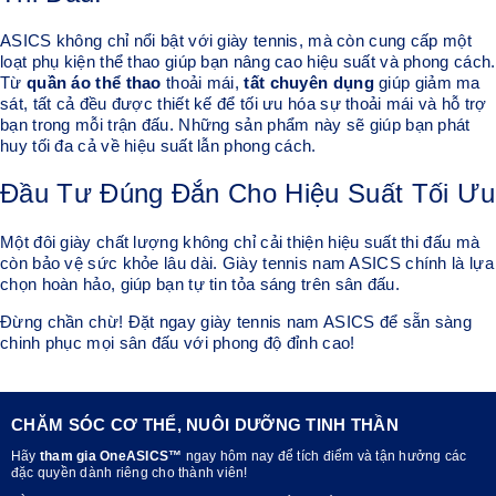
ASICS không chỉ nổi bật với giày tennis, mà còn cung cấp một
loạt phụ kiện thể thao giúp bạn nâng cao hiệu suất và phong cách.
Từ
quần áo thể thao
thoải mái,
tất chuyên dụng
giúp giảm ma
sát, tất cả đều được thiết kế để tối ưu hóa sự thoải mái và hỗ trợ
bạn trong mỗi trận đấu. Những sản phẩm này sẽ giúp bạn phát
huy tối đa cả về hiệu suất lẫn phong cách.
Đầu Tư Đúng Đắn Cho Hiệu Suất Tối Ưu
Một đôi giày chất lượng không chỉ cải thiện hiệu suất thi đấu mà
còn bảo vệ sức khỏe lâu dài. Giày tennis nam ASICS chính là lựa
chọn hoàn hảo, giúp bạn tự tin tỏa sáng trên sân đấu.
Đừng chần chừ! Đặt ngay giày tennis nam ASICS để sẵn sàng
chinh phục mọi sân đấu với phong độ đỉnh cao!
CHĂM SÓC CƠ THỂ, NUÔI DƯỠNG TINH THẦN
Hãy
tham gia OneASICS™
ngay hôm nay để tích điểm và tận hưởng các
đặc quyền dành riêng cho thành viên!