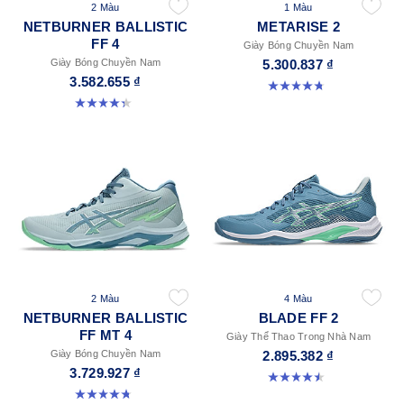
2 Màu
1 Màu
NETBURNER BALLISTIC
METARISE 2
FF 4
Giày Bóng Chuyền Nam
Giày Bóng Chuyền Nam
5.300.837 ₫
3.582.655 ₫
4.8 trong số 5 sao. 131 đánh giá
4.3 trong số 5 sao. 12 đánh giá
2 Màu
4 Màu
NETBURNER BALLISTIC
BLADE FF 2
FF MT 4
Giày Thể Thao Trong Nhà Nam
Giày Bóng Chuyền Nam
2.895.382 ₫
3.729.927 ₫
4.5 trong số 5 sao. 22 đánh giá
4.8 trong số 5 sao. 4 đánh giá