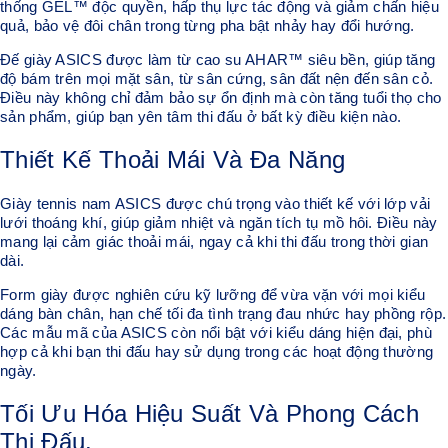
thống GEL™ độc quyền, hấp thụ lực tác động và giảm chấn hiệu
quả, bảo vệ đôi chân trong từng pha bật nhảy hay đổi hướng.
Đế giày ASICS được làm từ cao su AHAR™ siêu bền, giúp tăng
độ bám trên mọi mặt sân, từ sân cứng, sân đất nện đến sân cỏ.
Điều này không chỉ đảm bảo sự ổn định mà còn tăng tuổi thọ cho
sản phẩm, giúp bạn yên tâm thi đấu ở bất kỳ điều kiện nào.
Thiết Kế Thoải Mái Và Đa Năng
Giày tennis nam ASICS được chú trọng vào thiết kế với lớp vải
lưới thoáng khí, giúp giảm nhiệt và ngăn tích tụ mồ hôi. Điều này
mang lại cảm giác thoải mái, ngay cả khi thi đấu trong thời gian
dài.
Form giày được nghiên cứu kỹ lưỡng để vừa vặn với mọi kiểu
dáng bàn chân, hạn chế tối đa tình trạng đau nhức hay phồng rộp.
Các mẫu mã của ASICS còn nổi bật với kiểu dáng hiện đại, phù
hợp cả khi bạn thi đấu hay sử dụng trong các hoạt động thường
ngày.
Tối Ưu Hóa Hiệu Suất Và Phong Cách
Thi Đấu.