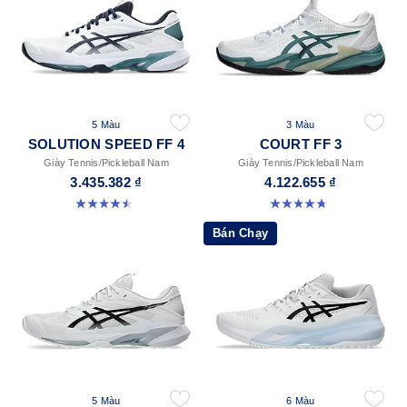
5 Màu
3 Màu
SOLUTION SPEED FF 4
COURT FF 3
Giày Tennis/Pickleball Nam
Giày Tennis/Pickleball Nam
3.435.382 ₫
4.122.655 ₫
4.5 trong số 5 sao. 41 đánh giá
4.7 trong số 5 sao. 203 đánh giá
Bán Chạy
5 Màu
6 Màu