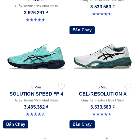
Giày Tennis/Pickleball Nam
Giày Tennis/Pickleball Nam
3.533.563 ₫
3.926.291 ₫
4.5 trong số 5 sao. 226 đánh giá
4.6 trong số 5 sao. 61 đánh giá
Bán Chạy
5 Màu
6 Màu
SOLUTION SPEED FF 4
GEL-RESOLUTION X
Giày Tennis/Pickleball Nam
Giày Tennis/Pickleball Nam
3.435.382 ₫
3.533.563 ₫
4.5 trong số 5 sao. 41 đánh giá
4.5 trong số 5 sao. 226 đánh giá
Bán Chạy
Bán Chạy