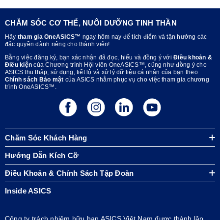
CHĂM SÓC CƠ THỂ, NUÔI DƯỠNG TINH THẦN
Hãy
tham gia OneASICS™
ngay hôm nay để tích điểm và tận hưởng các
đặc quyền dành riêng cho thành viên!
Bằng việc đăng ký, bạn xác nhận đã đọc, hiểu và đồng ý với
Điều khoản &
Điều kiện
của Chương trình Hội viên OneASICS™, cũng như đồng ý cho
ASICS thu thập, sử dụng, tiết lộ và xử lý dữ liệu cá nhân của bạn theo
Chính sách Bảo mật
của ASICS nhằm phục vụ cho việc tham gia chương
trình OneASICS™.
Chăm Sóc Khách Hàng
Hướng Dẫn Kích Cỡ
Điều Khoản & Chính Sách Tập Đoàn
Inside ASICS
Công ty trách nhiệm hữu hạn ASICS Việt Nam được thành lập