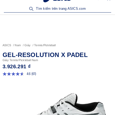
Sản Phẩm Mới | Mua Ngay
Tìm kiếm trên trang ASICS.com
ASICS
Nam
Giày
Tennis/Pickleball
GEL-RESOLUTION X PADEL
Giày Tennis/Pickleball Nam
3.926.291 ₫
4.6
(61)
Đọc
61
đánh
giá.
Liên
kết
trang
tương
tự.