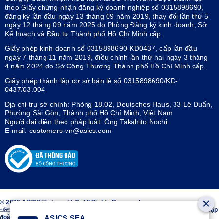
theo Giấy chứng nhận đăng ký doanh nghiệp số 0315898690,
đăng ký lần đầu ngày 13 tháng 09 năm 2019, thay đổi lần thứ 5
ngày 12 tháng 09 năm 2025 do Phòng Đăng ký kinh doanh, Sở
Kế hoạch và Đầu tư Thành phố Hồ Chí Minh cấp.
Giấy phép kinh doanh số 0315898690-KD0437, cấp lần đầu
ngày 7 tháng 11 năm 2019, điều chỉnh lần thứ hai ngày 3 tháng
4 năm 2024 do Sở Công Thương Thành phố Hồ Chí Minh cấp.
Giấy phép thành lập cơ sở bán lẻ số 0315898690/KD-
0437/03.004
Địa chỉ trụ sở chính: Phòng 18.02, Deutsches Haus, 33 Lê Duẩn,
Phường Sài Gòn, Thành phố Hồ Chí Minh, Việt Nam
Người đại diện theo pháp luật: Ông Takahito Nochi
E-mail: customers-vn@asics.com
© 2026 ASICS Vietnam LLC. All Rights Reserved.
Thiết kế sọc trên hai bên giày ASICS® là nhãn hiệu đã đăng ký của Tập
đoàn ASICS.
ASICS SEA