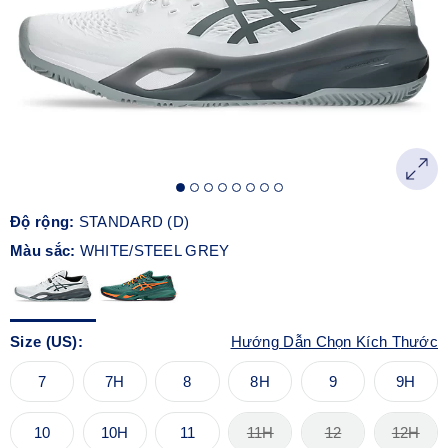
Độ rộng:
STANDARD (D)
Màu sắc:
WHITE/STEEL GREY
Size (US):
Hướng Dẫn Chọn Kích Thước
7
7H
8
8H
9
9H
10
10H
11
11H
12
12H