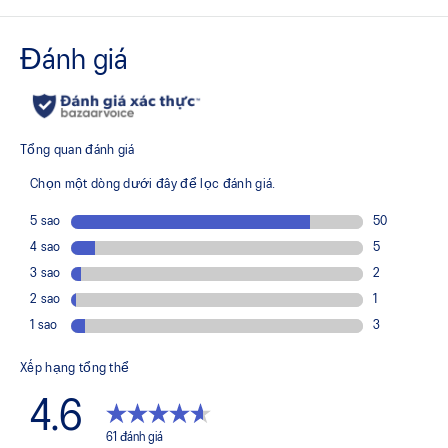
Công nghệ PGUARD™
Giúp cải tiến độ bền ở khu vực bên trong mũi giày
Công nghệ DYNAWALL™
Giúp cải tiến độ ổn định
Công nghệ DYNALACING™
Giúp tạo ra độ vừa vặn ổn định trong các chuyển động linh
hoạt
Cao su đế ngoài AHARPLUS™
Cải tiến độ bền
Công nghệ GEL™ ở phần trước bàn chân
Cải tiến khả năng hấp thụ chấn động và tạo cảm giác êm ái
hơn khi tiếp đất
Thiết kế hai mảnh đế giữa
Giúp tạo ra những lần tiếp đất ổn định hơn
Tấm lót giày được sản xuất bằng quy trình nhuộm bằng
dung dịch giúp giảm lượng nước sử dụng khoảng 33%
và lượng khí thải carbon khoảng 45% so với công nghệ
nhuộm thông thường