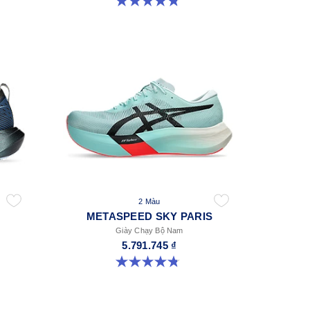
4.8 trong số 5 sao. 787 đánh giá
2 Màu
METASPEED SKY PARIS
Giày Chạy Bộ Nam
5.791.745 ₫
4.8 trong số 5 sao. 697 đánh giá