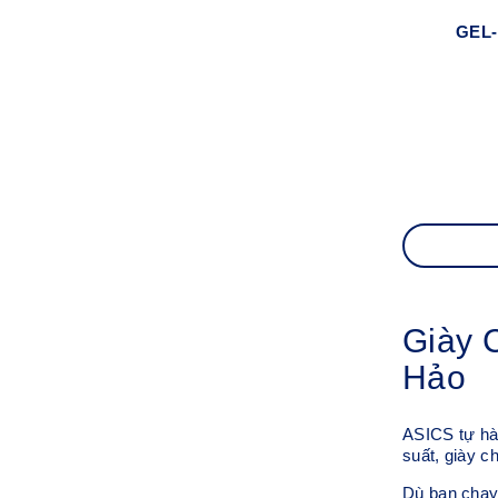
GEL-
Giày 
Hảo
ASICS tự hào
suất, giày c
Dù bạn chạy