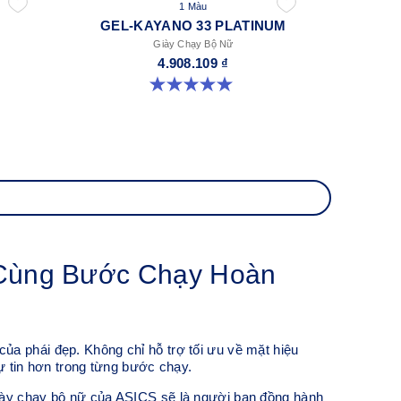
1 Màu
GEL-KAYANO 33 PLATINUM
Giày Chạy Bộ Nữ
4.908.109 ₫
5.0 trong số 5 sao. 2 đánh giá
 Cùng Bước Chạy Hoàn
a phái đẹp. Không chỉ hỗ trợ tối ưu về mặt hiệu
ự tin hơn trong từng bước chạy.
giày chạy bộ nữ của ASICS sẽ là người bạn đồng hành