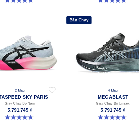
4.8 trong số 5 sao. 469 đánh giá
4.8 trong số 5 sao. 469 đánh giá
Bán Chạy
2 Màu
4 Màu
TASPEED SKY PARIS
MEGABLAST
Giày Chạy Bộ Nam
Giày Chạy Bộ Unisex
5.791.745 ₫
5.791.745 ₫
4.8 trong số 5 sao. 697 đánh giá
4.8 trong số 5 sao. 422 đánh giá