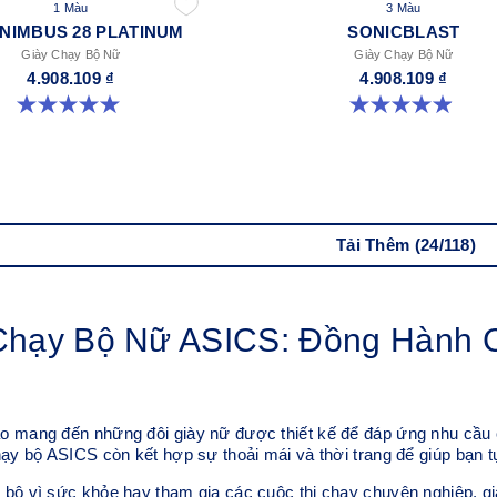
1 Màu
3 Màu
NIMBUS 28 PLATINUM
SONICBLAST
Giày Chạy Bộ Nữ
Giày Chạy Bộ Nữ
4.908.109 ₫
4.908.109 ₫
5.0 trong số 5 sao. 1 đánh giá
4.9 trong số 5 sao. 214 đánh giá
Tải Thêm (24/118)
Chạy Bộ Nữ ASICS: Đồng Hành
 mang đến những đôi giày nữ được thiết kế để đáp ứng nhu cầu củ
hạy bộ ASICS còn kết hợp sự thoải mái và thời trang để giúp bạn t
 bộ vì sức khỏe hay tham gia các cuộc thi chạy chuyên nghiệp, 