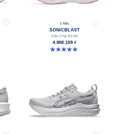
3 Màu
SONICBLAST
Giày Chạy Bộ Nữ
4.908.109 ₫
4.9 trong số 5 sao. 214 đánh giá