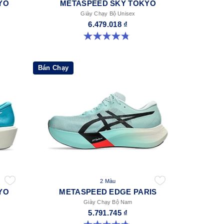
YO
METASPEED SKY TOKYO
Giày Chạy Bộ Unisex
6.479.018 ₫
4.8 trong số 5 sao. 348 đánh giá
Bán Chạy
2 Màu
YO
METASPEED EDGE PARIS
Giày Chạy Bộ Nam
5.791.745 ₫