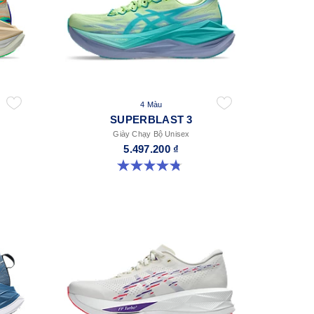
4 Màu
SUPERBLAST 3
Giày Chạy Bộ Unisex
5.497.200 ₫
4.8 trong số 5 sao. 757 đánh giá