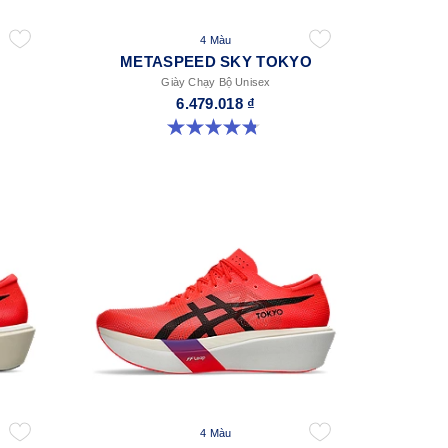
4 Màu
METASPEED SKY TOKYO
Giày Chạy Bộ Unisex
6.479.018 ₫
4.8 trong số 5 sao. 348 đánh giá
4 Màu