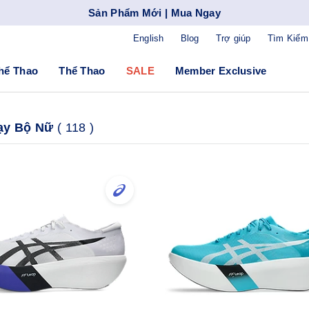
Sản Phẩm Mới | Mua Ngay
English
Blog
Trợ giúp
Tìm Kiếm
hể Thao
Thể Thao
SALE
Member Exclusive
ạy Bộ Nữ
(
118
)