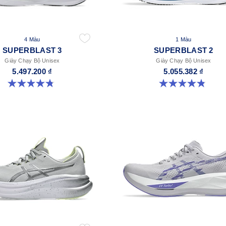
4 Màu
1 Màu
SUPERBLAST 3
SUPERBLAST 2
Giày Chạy Bộ Unisex
Giày Chạy Bộ Unisex
5.497.200 ₫
5.055.382 ₫
4.8 trong số 5 sao. 757 đánh giá
4.8 trong số 5 sao. 1302 đánh giá