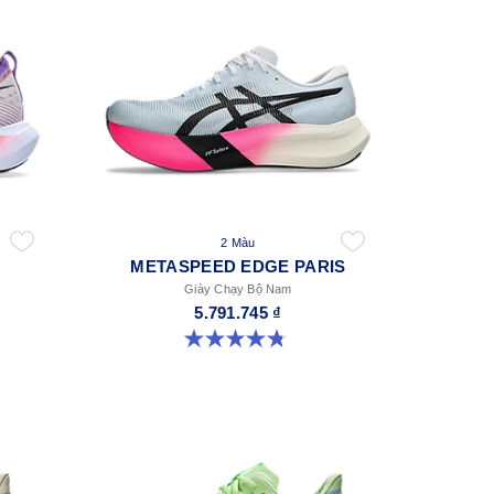
2 Màu
METASPEED EDGE PARIS
Giày Chạy Bộ Nam
5.791.745 ₫
4.8 trong số 5 sao. 787 đánh giá