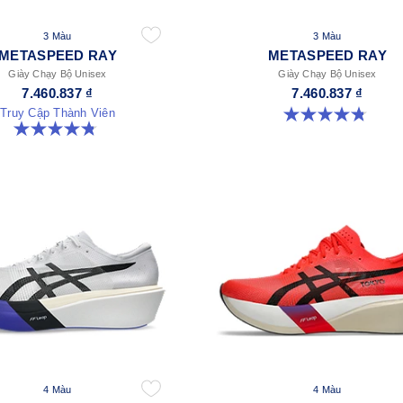
3 Màu
3 Màu
METASPEED RAY
METASPEED RAY
Giày Chạy Bộ Unisex
Giày Chạy Bộ Unisex
7.460.837 ₫
7.460.837 ₫
Truy Cập Thành Viên
4.8 trong số 5 sao. 186 đánh giá
4.8 trong số 5 sao. 186 đánh giá
4 Màu
4 Màu