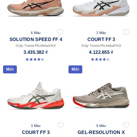
6 Màu
2 Màu
SOLUTION SPEED FF 4
COURT FF 3
Giày Tennis/Pickleball Nữ
Giày Tennis/Pickleball Nữ
3.435.382 ₫
4.122.655 ₫
4.4 trong số 5 sao. 16 đánh giá
4.3 trong số 5 sao. 55 đánh giá
Mới
Mới
3 Màu
6 Màu
COURT FF 3
GEL-RESOLUTION X