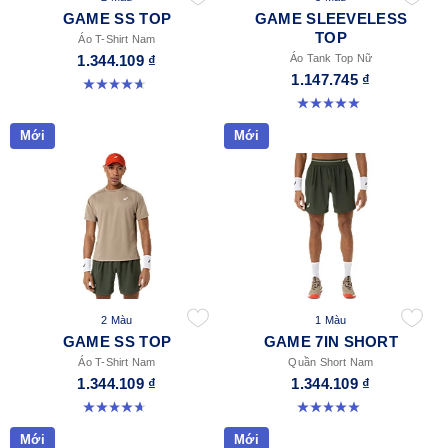
GAME SS TOP
GAME SLEEVELESS
TOP
Áo T-Shirt Nam
1.344.109 ₫
Áo Tank Top Nữ
1.147.745 ₫
4.7 trong số 5 sao. 3 đánh giá
5.0 trong số 5 sao. 1 đánh giá
Mới
Mới
2 Màu
1 Màu
GAME SS TOP
GAME 7IN SHORT
Áo T-Shirt Nam
Quần Short Nam
1.344.109 ₫
1.344.109 ₫
4.7 trong số 5 sao. 3 đánh giá
5.0 trong số 5 sao. 37 đánh giá
Mới
Mới