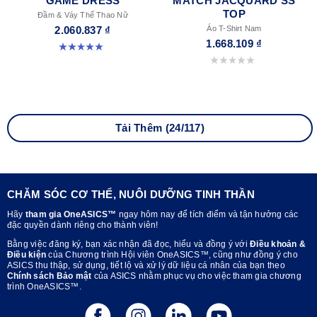
GAME DRESS
MATCH JACQUARD SS
TOP
Đầm & Váy Thể Thao Nữ
2.060.837 ₫
Áo T-Shirt Nam
1.668.109 ₫
5.0 trong số 5 sao. 1 đánh giá
0.0 trong số 5 sao.
Tải Thêm (24/117)
CHĂM SÓC CƠ THỂ, NUÔI DƯỠNG TINH THẦN
Hãy
tham gia OneASICS™
ngay hôm nay để tích điểm và tận hưởng các
đặc quyền dành riêng cho thành viên!
Bằng việc đăng ký, bạn xác nhận đã đọc, hiểu và đồng ý với
Điều khoản &
Điều kiện
của Chương trình Hội viên OneASICS™, cũng như đồng ý cho
ASICS thu thập, sử dụng, tiết lộ và xử lý dữ liệu cá nhân của bạn theo
Chính sách Bảo mật
của ASICS nhằm phục vụ cho việc tham gia chương
trình OneASICS™.