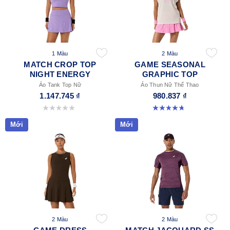
1 Màu
2 Màu
MATCH CROP TOP
GAME SEASONAL
NIGHT ENERGY
GRAPHIC TOP
Áo Tank Top Nữ
Áo Thun Nữ Thể Thao
1.147.745 ₫
980.837 ₫
0.0 trong số 5 sao.
4.8 trong số 5 sao. 9 đánh giá
Mới
Mới
2 Màu
2 Màu