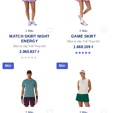
1 Màu
2 Màu
MATCH SKIRT NIGHT
GAME SKIRT
ENERGY
Đầm & Váy Thể Thao Nữ
Đầm & Váy Thể Thao Nữ
1.668.109 ₫
2.060.837 ₫
5.0 trong số 5 sao. 3 đánh giá
0.0 trong số 5 sao.
Mới
Mới
2 Màu
3 Màu