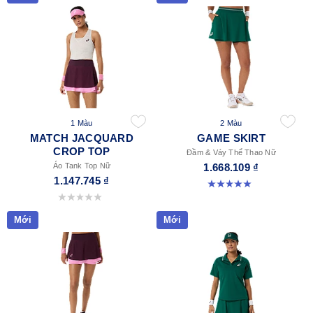
1 Màu
2 Màu
MATCH JACQUARD
GAME SKIRT
CROP TOP
Đầm & Váy Thể Thao Nữ
Áo Tank Top Nữ
1.668.109 ₫
1.147.745 ₫
5.0 trong số 5 sao. 3 đánh giá
0.0 trong số 5 sao.
Mới
Mới