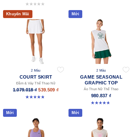
0.0 trong số 5 sao.
Khuyến Mãi
Mới
2 Màu
2 Màu
COURT SKIRT
GAME SEASONAL
GRAPHIC TOP
Đầm & Váy Thể Thao Nữ
1.079.018 ₫
539.509 ₫
Áo Thun Nữ Thể Thao
980.837 ₫
4.9 trong số 5 sao. 45 đánh giá
4.8 trong số 5 sao. 9 đánh giá
Mới
Mới