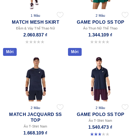
1 Màu
2 Màu
MATCH MESH SKIRT
GAME POLO SS TOP
Đầm & Váy Thể Thao Nữ
Áo Thun Nữ Thể Thao
2.060.837 ₫
1.344.109 ₫
0.0 trong số 5 sao.
0.0 trong số 5 sao.
Mới
Mới
2 Màu
2 Màu
MATCH JACQUARD SS
GAME POLO SS TOP
TOP
Áo T-Shirt Nam
Áo T-Shirt Nam
1.540.473 ₫
1.668.109 ₫
3.0 trong số 5 sao. 1 đánh giá