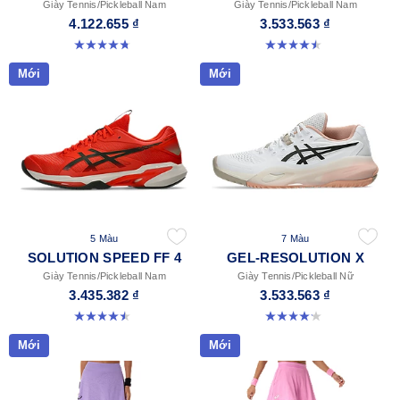
Giày Tennis/Pickleball Nam
Giày Tennis/Pickleball Nam
4.122.655 ₫
3.533.563 ₫
4.7 trong số 5 sao. 203 đánh giá
4.5 trong số 5 sao. 226 đánh giá
Mới
Mới
5 Màu
7 Màu
SOLUTION SPEED FF 4
GEL-RESOLUTION X
Giày Tennis/Pickleball Nam
Giày Tennis/Pickleball Nữ
3.435.382 ₫
3.533.563 ₫
4.5 trong số 5 sao. 41 đánh giá
4.2 trong số 5 sao. 68 đánh giá
Mới
Mới