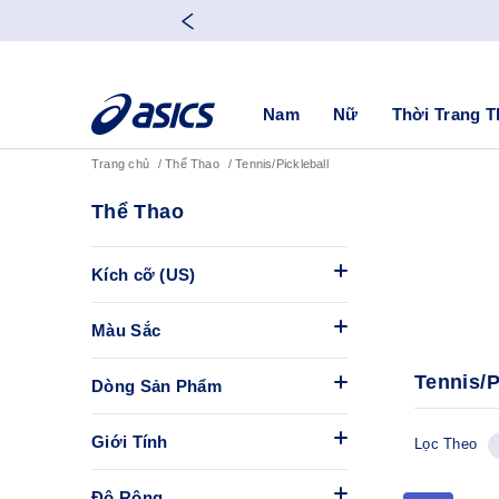
Nam
Nữ
Thời Trang T
Trang chủ
Thể Thao
Tennis/Pickleball
Thể Thao
Kích cỡ (US)
Màu Sắc
Tennis/P
Dòng Sản Phẩm
Giới Tính
Lọc Theo
Độ Rộng