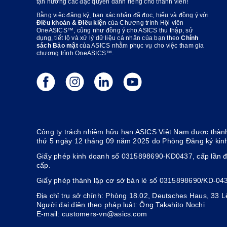
tận hưởng các đặc quyền dành riêng cho thành viên!
Bằng việc đăng ký, bạn xác nhận đã đọc, hiểu và đồng ý với
Điều khoản & Điều kiện
của Chương trình Hội viên
OneASICS™, cũng như đồng ý cho ASICS thu thập, sử
dụng, tiết lộ và xử lý dữ liệu cá nhân của bạn theo
Chính
sách Bảo mật
của ASICS nhằm phục vụ cho việc tham gia
chương trình OneASICS™.
Công ty trách nhiệm hữu hạn ASICS Việt Nam được thành
thứ 5 ngày 12 tháng 09 năm 2025 do Phòng Đăng ký kin
Giấy phép kinh doanh số 0315898690-KD0437, cấp lần đ
cấp.
Giấy phép thành lập cơ sở bán lẻ số 0315898690/KD-04
Địa chỉ trụ sở chính: Phòng 18.02, Deutsches Haus, 33
Người đại diện theo pháp luật: Ông Takahito Nochi
E-mail: customers-vn@asics.com