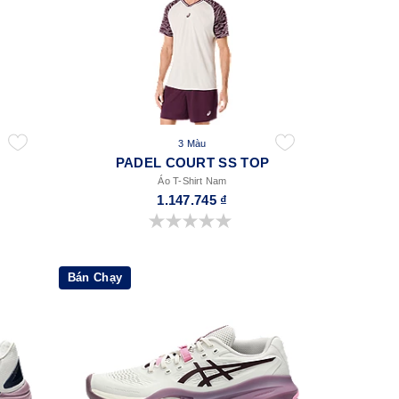
3 Màu
PADEL COURT SS TOP
Áo T-Shirt Nam
1.147.745 ₫
0.0 trong số 5 sao.
Bán Chạy