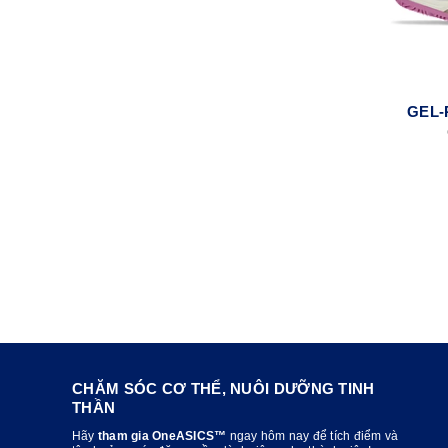
GEL-
CHĂM SÓC CƠ THỂ, NUÔI DƯỠNG TINH
THẦN
Hãy
tham gia OneASICS™
ngay hôm nay để tích điểm và