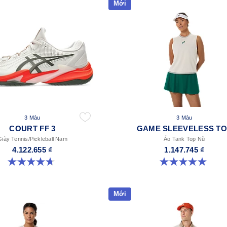
Mới
3 Màu
3 Màu
COURT FF 3
GAME SLEEVELESS T
Giày Tennis/Pickleball Nam
Áo Tank Top Nữ
4.122.655 ₫
1.147.745 ₫
4.7 trong số 5 sao. 203 đánh giá
5.0 trong số 5 sao. 1 đánh giá
Mới