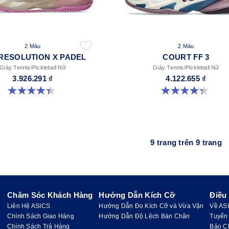
2 Màu
2 Màu
RESOLUTION X PADEL
COURT FF 3
Giày Tennis/Pickleball Nữ
Giày Tennis/Pickleball Nữ
3.926.291 ₫
4.122.655 ₫
4.4 trong số 5 sao. 22 đánh giá
4.3 trong số 5 sao. 55 đánh giá
9 trang trên 9 trang
Chăm Sóc Khách Hàng
Hướng Dẫn Kích Cỡ
Điều
Liên Hệ ASICS
Hướng Dẫn Đo Kích Cỡ và Vừa Vặn
Về AS
Chính Sách Giao Hàng
Hướng Dẫn Độ Lệch Bàn Chân
Tuyển
Chính Sách Trả Hàng
Báo C