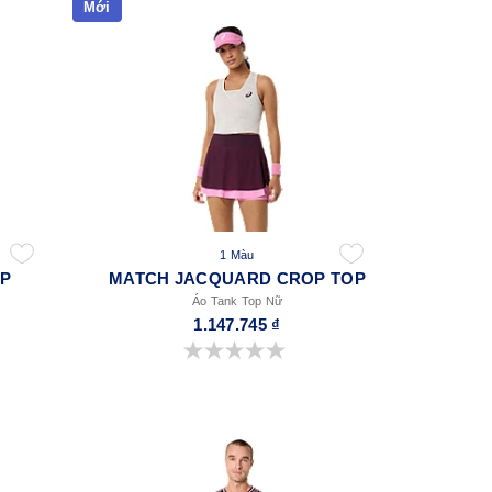
Mới
1 Màu
OP
MATCH JACQUARD CROP TOP
Áo Tank Top Nữ
1.147.745 ₫
0.0 trong số 5 sao.