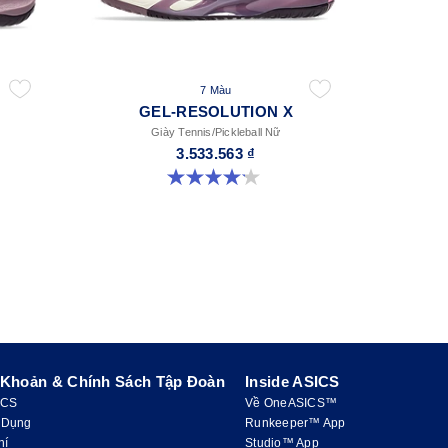
7 Màu
GEL-RESOLUTION X
Giày Tennis/Pickleball Nữ
3.533.563 ₫
4.2 trong số 5 sao. 68 đánh giá
 Khoản & Chính Sách Tập Đoàn
Inside ASICS
ICS
Về OneASICS™
 Dụng
Runkeeper™ App
hí
Studio™ App