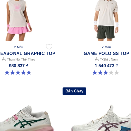
2 Màu
2 Màu
EASONAL GRAPHIC TOP
GAME POLO SS TOP
Áo Thun Nữ Thể Thao
Áo T-Shirt Nam
980.837 ₫
1.540.473 ₫
4.8 trong số 5 sao. 9 đánh giá
3.0 trong số 5 sao. 1 đánh giá
Bán Chạy