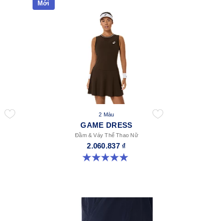
Mới
2 Màu
GAME DRESS
Đầm & Váy Thể Thao Nữ
2.060.837 ₫
5.0 trong số 5 sao. 1 đánh giá