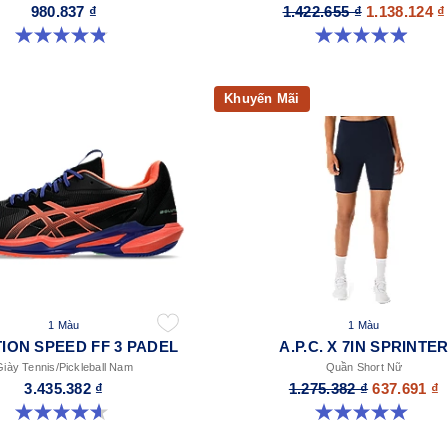
980.837 ₫
1.422.655 ₫
1.138.124 ₫
4.9 trong số 5 sao. 28 đánh giá
4.9 trong số 5 sao. 13 đánh giá
Khuyến Mãi
1 Màu
1 Màu
ION SPEED FF 3 PADEL
A.P.C. X 7IN SPRINTE
Giày Tennis/Pickleball Nam
Quần Short Nữ
3.435.382 ₫
1.275.382 ₫
637.691 ₫
4.6 trong số 5 sao. 30 đánh giá
5.0 trong số 5 sao. 5 đánh giá