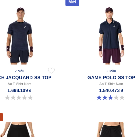
Mới
2 Màu
2 Màu
H JACQUARD SS TOP
GAME POLO SS TOP
Áo T-Shirt Nam
Áo T-Shirt Nam
1.668.109 ₫
1.540.473 ₫
0.0 trong số 5 sao.
3.0 trong số 5 sao. 1 đánh giá