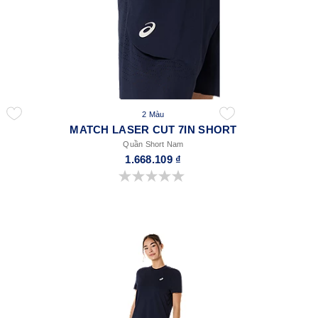
2 Màu
MATCH LASER CUT 7IN SHORT
Quần Short Nam
1.668.109 ₫
0.0 trong số 5 sao.