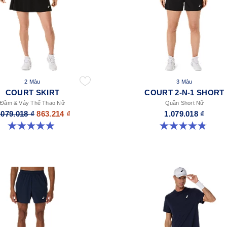
2 Màu
3 Màu
COURT SKIRT
COURT 2-N-1 SHORT
Đầm & Váy Thể Thao Nữ
Quần Short Nữ
.079.018 ₫
863.214 ₫
1.079.018 ₫
4.9 trong số 5 sao. 45 đánh giá
4.8 trong số 5 sao. 31 đánh giá