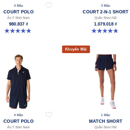
4 Màu
3 Màu
COURT POLO
COURT 2-N-1 SHORT
Áo T-Shirt Nam
Quần Short Nữ
980.837 ₫
1.079.018 ₫
4.9 trong số 5 sao. 28 đánh giá
4.8 trong số 5 sao. 31 đánh giá
Khuyến Mãi
4 Màu
1 Màu
COURT POLO
MATCH SHORT
Áo T-Shirt Nam
Quần Short Nữ