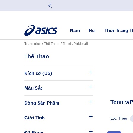
Nam
Nữ
Thời Trang T
Trang chủ
Thể Thao
Tennis/Pickleball
Thể Thao
Kích cỡ (US)
Màu Sắc
Tennis/P
Dòng Sản Phẩm
Giới Tính
Lọc Theo
Độ Rộng