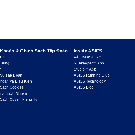
 Khoản & Chính Sách Tập Đoàn
Inside ASICS
ICS
Về OneASICS™
 Dụng
Runkeeper™ App
hí
Studio™ App
 Vụ Tập Đoàn
ASICS Running Club
hoản và Điều Kiện
ASICS Technology
 Sách Cookies
ASICS Blog
Trừ Trách Nhiệm
 Sách Quyền Riêng Tư