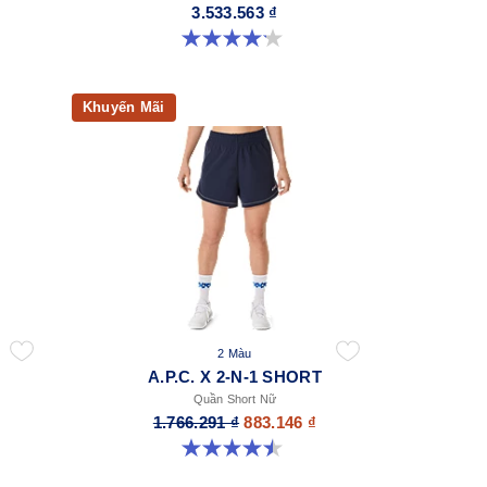
3.533.563 ₫
4.2 trong số 5 sao. 68 đánh giá
Khuyến Mãi
2 Màu
R
A.P.C. X 2-N-1 SHORT
Quần Short Nữ
1.766.291 ₫
883.146 ₫
4.5 trong số 5 sao. 2 đánh giá