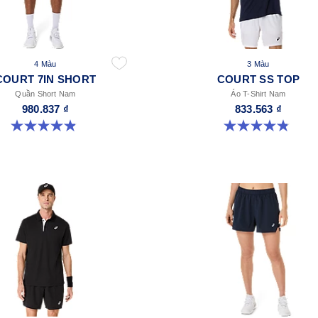
4 Màu
3 Màu
COURT 7IN SHORT
COURT SS TOP
Quần Short Nam
Áo T-Shirt Nam
980.837 ₫
833.563 ₫
4.9 trong số 5 sao. 155 đánh giá
4.8 trong số 5 sao. 119 đánh giá