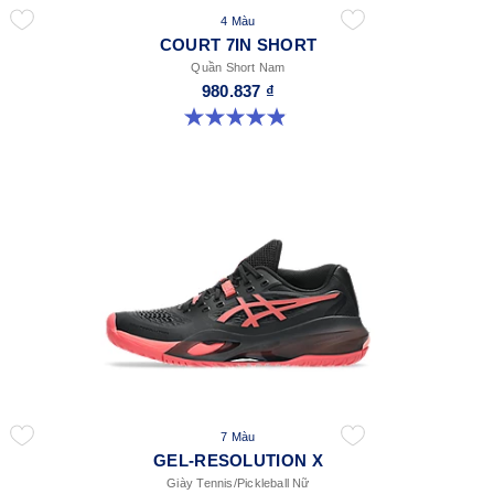
4 Màu
COURT 7IN SHORT
Quần Short Nam
980.837 ₫
4.9 trong số 5 sao. 155 đánh giá
7 Màu
GEL-RESOLUTION X
Giày Tennis/Pickleball Nữ