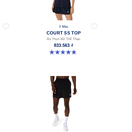
3 Màu
COURT SS TOP
Áo Thun Nữ Thể Thao
833.563 ₫
4.8 trong số 5 sao. 55 đánh giá