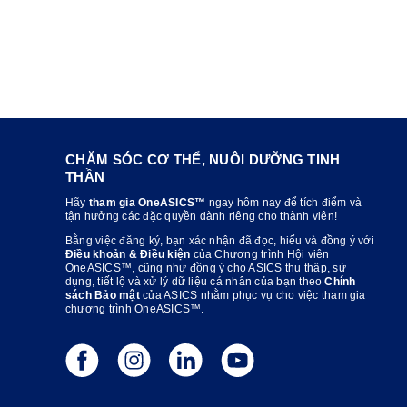
CHĂM SÓC CƠ THỂ, NUÔI DƯỠNG TINH
THẦN
Hãy
tham gia OneASICS™
ngay hôm nay để tích điểm và
tận hưởng các đặc quyền dành riêng cho thành viên!
Bằng việc đăng ký, bạn xác nhận đã đọc, hiểu và đồng ý với
Điều khoản & Điều kiện
của Chương trình Hội viên
OneASICS™, cũng như đồng ý cho ASICS thu thập, sử
dụng, tiết lộ và xử lý dữ liệu cá nhân của bạn theo
Chính
sách Bảo mật
của ASICS nhằm phục vụ cho việc tham gia
chương trình OneASICS™.