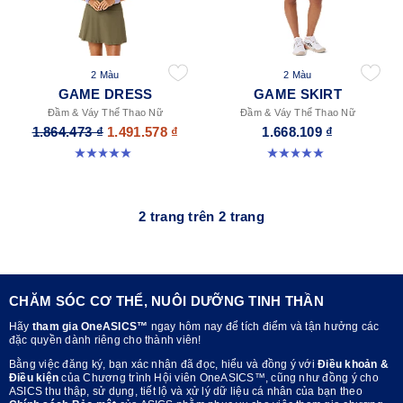
2 Màu
2 Màu
GAME DRESS
GAME SKIRT
Đầm & Váy Thể Thao Nữ
Đầm & Váy Thể Thao Nữ
1.864.473 ₫
1.491.578 ₫
1.668.109 ₫
5.0 trong số 5 sao. 1 đánh giá
5.0 trong số 5 sao. 3 đánh giá
2 trang trên 2 trang
CHĂM SÓC CƠ THỂ, NUÔI DƯỠNG TINH THẦN
Hãy
tham gia OneASICS™
ngay hôm nay để tích điểm và tận hưởng các
đặc quyền dành riêng cho thành viên!
Bằng việc đăng ký, bạn xác nhận đã đọc, hiểu và đồng ý với
Điều khoản &
Điều kiện
của Chương trình Hội viên OneASICS™, cũng như đồng ý cho
ASICS thu thập, sử dụng, tiết lộ và xử lý dữ liệu cá nhân của bạn theo