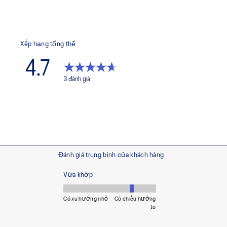
Vải mịn và co giãn
Ít nhất 50% chất liệu chính 
giảm chất thải và lượng khí