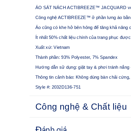
ÁO SÁT NÁCH ACTIBREEZE™ JACQUARD với công ng
Công nghệ ACTIBREEZE™ ở phần lưng áo bằng vả
Áo cũng có khe hở bên hông để tăng khả năng di
Ít nhất 50% chất liệu chính của trang phục được 
Xuất xứ: Vietnam
Thành phần: 93% Polyester, 7% Spandex
Hướng dẫn sử dụng: giặt tay & phơi tránh nắng 
Thông tin cảnh báo: Không dùng bàn chải cứng,
Style #:
2032D136-751
Công nghệ & Chất liệu
Công nghệ ACTIBREEZE™
Giúp bạn luôn thoải mái