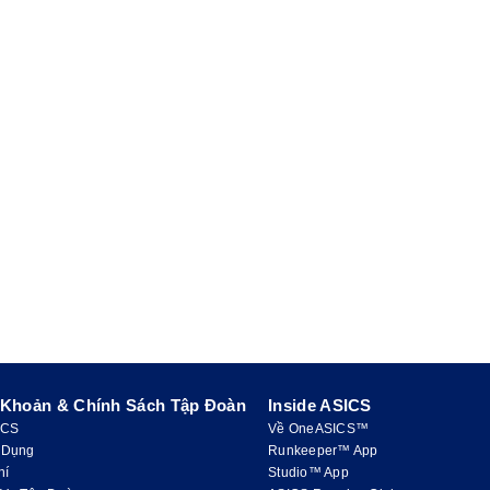
 Khoản & Chính Sách Tập Đoàn
Inside ASICS
ICS
Về OneASICS™
 Dụng
Runkeeper™ App
hí
Studio™ App