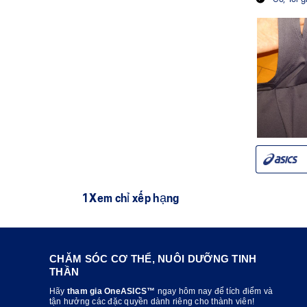
CHĂM SÓC CƠ THỂ, NUÔI DƯỠNG TINH
THẦN
Hãy
tham gia OneASICS™
ngay hôm nay để tích điểm và
tận hưởng các đặc quyền dành riêng cho thành viên!