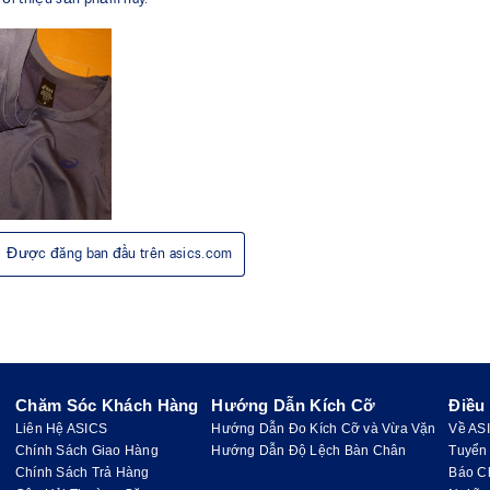
Chăm Sóc Khách Hàng
Hướng Dẫn Kích Cỡ
Điều
Liên Hệ ASICS
Hướng Dẫn Đo Kích Cỡ và Vừa Vặn
Về AS
Chính Sách Giao Hàng
Hướng Dẫn Độ Lệch Bàn Chân
Tuyển
Chính Sách Trả Hàng
Báo C