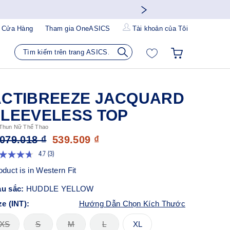
 Cửa Hàng
Tham gia OneASICS
Tài khoản của Tôi
ACTIBREEZE JACQUARD
SLEEVELESS TOP
Thun Nữ Thể Thao
.079.018 ₫
539.509 ₫
4.7
(3)
Đọc
3
oduct is in Western Fit
đánh
giá.
u sắc:
HUDDLE YELLOW
Liên
kết
ze (INT):
Hướng Dẫn Chọn Kích Thước
trang
tương
tự.
XS
S
M
L
XL