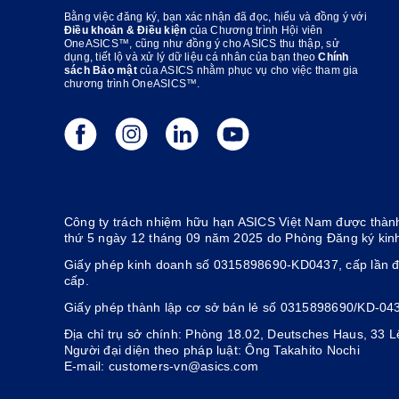
Bằng việc đăng ký, bạn xác nhận đã đọc, hiểu và đồng ý với
Điều khoản & Điều kiện
của Chương trình Hội viên
OneASICS™, cũng như đồng ý cho ASICS thu thập, sử
dụng, tiết lộ và xử lý dữ liệu cá nhân của bạn theo
Chính
sách Bảo mật
của ASICS nhằm phục vụ cho việc tham gia
chương trình OneASICS™.
Công ty trách nhiệm hữu hạn ASICS Việt Nam được thành
thứ 5 ngày 12 tháng 09 năm 2025 do Phòng Đăng ký kin
Giấy phép kinh doanh số 0315898690-KD0437, cấp lần đ
cấp.
Giấy phép thành lập cơ sở bán lẻ số 0315898690/KD-04
Địa chỉ trụ sở chính: Phòng 18.02, Deutsches Haus, 33
Người đại diện theo pháp luật: Ông Takahito Nochi
E-mail: customers-vn@asics.com