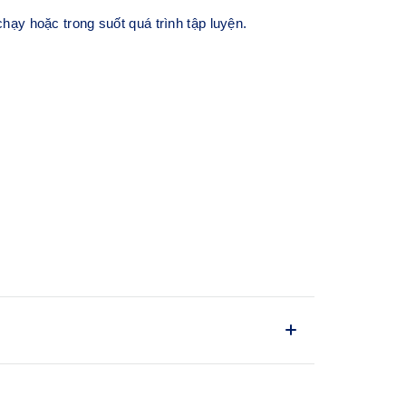
 hoặc trong suốt quá trình tập luyện.
t sau được Viện Khoa học Thể thao ASICS tại