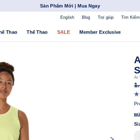
Sản Phẩm Mới | Mua Ngay
English
Blog
Trợ giúp
Tìm Kiếm
hể Thao
Thể Thao
SALE
Member Exclusive
Áo 
1
Pr
Mà
Si