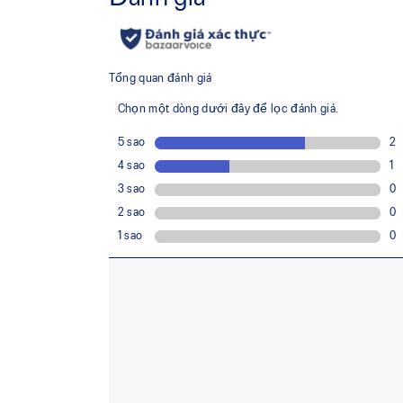
Công nghệ kết nối body-mapping chiến lược
Giúp cải thiện khả năng thoáng khí
Khô nhanh