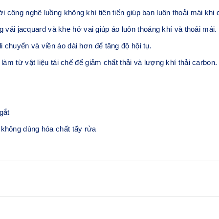
hệ luồng không khí tiên tiến giúp bạn luôn thoải mái khi chạy
i jacquard và khe hở vai giúp áo luôn thoáng khí và thoải mái.
 chuyển và viền áo dài hơn để tăng độ hội tụ.
làm từ vật liệu tái chế để giảm chất thải và lượng khí thải carbon.
gắt
 không dùng hóa chất tẩy rửa
Họa tiết vải Jacquard ở mặ
Nhật Bản nghiên cứu