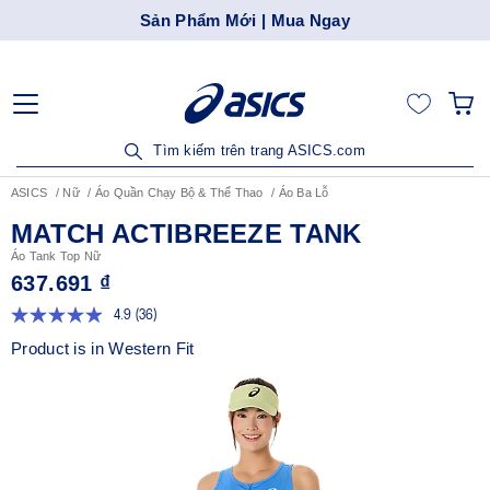
Sản Phẩm Mới | Mua Ngay
Tìm kiếm trên trang ASICS.com
ASICS
Nữ
Áo Quần Chạy Bộ & Thể Thao
Áo Ba Lỗ
MATCH ACTIBREEZE TANK
Áo Tank Top Nữ
637.691 ₫
4.9
(36)
Đọc
36
Product is in Western Fit
đánh
giá.
Liên
kết
trang
tương
tự.