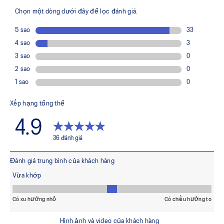
Khóa kéo phía trước giúp dễ dàng mặc vào và cởi ra
Thiết kế viền cong
Ít nhất 50% vật liệu chính của trang phục được làm từ
vật liệu tái chế để giảm thiểu chất thải và lượng khí thải
carbon