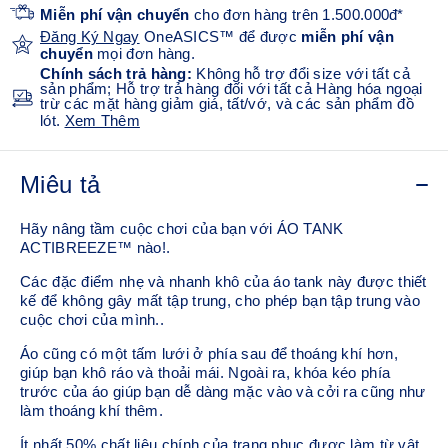
Miễn phí vận chuyển
cho đơn hàng trên 1.500.000đ*
Đăng Ký Ngay
OneASICS™ để được
miễn phí vận
chuyển
mọi đơn hàng.
Chính sách trả hàng:
Không hỗ trợ đổi size với tất cả
sản phẩm; Hỗ trợ trả hàng đối với tất cả Hàng hóa ngoại
trừ các mặt hàng giảm giá, tất/vớ, và các sản phẩm đồ
lót.
Xem Thêm
Miêu tả
Hãy nâng tầm cuộc chơi của bạn với ÁO TANK
ACTIBREEZE™ nào!.
Các đặc điểm nhẹ và nhanh khô của áo tank này được thiết
kế để không gây mất tập trung, cho phép bạn tập trung vào
cuộc chơi của mình..
Áo cũng có một tấm lưới ở phía sau để thoáng khí hơn,
giúp bạn khô ráo và thoải mái. Ngoài ra, khóa kéo phía
trước của áo giúp bạn dễ dàng mặc vào và cởi ra cũng như
làm thoáng khí thêm.
Ít nhất 50% chất liệu chính của trang phục được làm từ vật