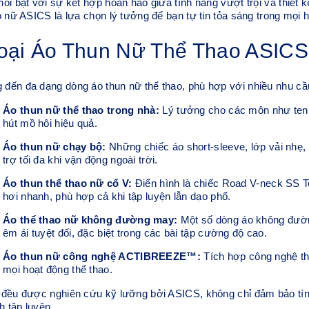
ổi bật với sự kết hợp hoàn hảo giữa tính năng vượt trội và thiết k
o nữ ASICS là lựa chọn lý tưởng để bạn tự tin tỏa sáng trong mọi 
oại Áo Thun Nữ Thể Thao ASICS
đến đa dạng dòng áo thun nữ thể thao, phù hợp với nhiều nhu cầu
Áo thun nữ thể thao trong nhà:
Lý tưởng cho các môn như tennis
hút mồ hôi hiệu quả.
Áo thun nữ chạy bộ:
Những chiếc áo short-sleeve, lớp vải nhẹ,
trợ tối đa khi vận động ngoài trời.
Áo thun thể thao nữ cổ V:
Điển hình là chiếc Road V-neck SS To
hơi nhanh, phù hợp cả khi tập luyện lẫn dạo phố.
Áo thể thao nữ không đường may:
Một số dòng áo không đường
êm ái tuyệt đối, đặc biệt trong các bài tập cường độ cao.
Áo thun nữ công nghệ ACTIBREEZE™:
Tích hợp công nghệ thô
mọi hoạt động thể thao.
đều được nghiên cứu kỹ lưỡng bởi ASICS, không chỉ đảm bảo tính 
h tập luyện.