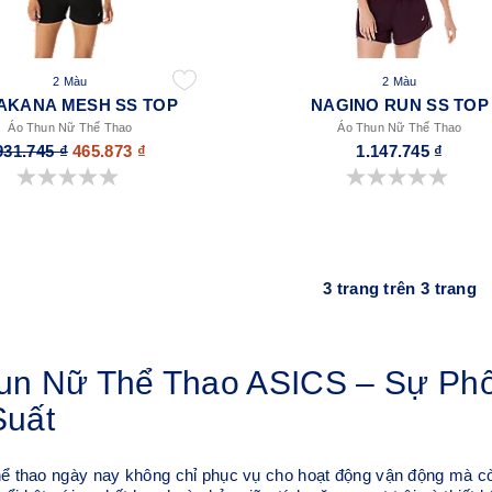
2 Màu
2 Màu
AKANA MESH SS TOP
NAGINO RUN SS TOP
Áo Thun Nữ Thể Thao
Áo Thun Nữ Thể Thao
931.745 ₫
465.873 ₫
1.147.745 ₫
0.0 trong số 5 sao.
0.0 trong số 5 sao.
3 trang trên 3 trang
un Nữ Thể Thao ASICS – Sự Phố
Suất
hể thao ngày nay không chỉ phục vụ cho hoạt động vận động mà cò