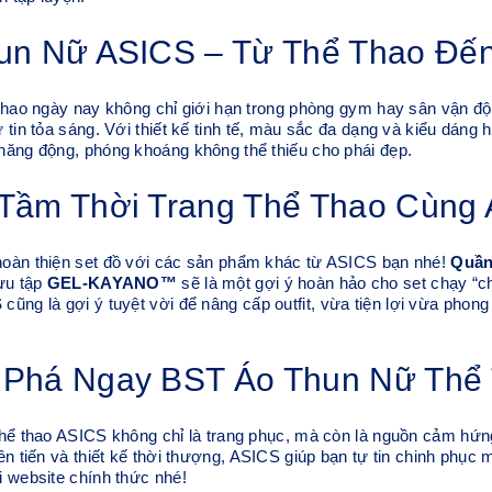
un Nữ ASICS – Từ Thể Thao Đế
 thao ngày nay không chỉ giới hạn trong phòng gym hay sân vận 
 tin tỏa sáng. Với thiết kế tinh tế, màu sắc đa dạng và kiểu dáng
năng động, phóng khoáng không thể thiếu cho phái đẹp.
Tầm Thời Trang Thể Thao Cùng
oàn thiện set đồ với các sản phẩm khác từ ASICS bạn nhé!
Quần
ưu tập
GEL-KAYANO™
sẽ là một gợi ý hoàn hảo cho set chạy “c
S
cũng là gợi ý tuyệt vời để nâng cấp outfit, vừa tiện lợi vừa phon
Phá Ngay BST Áo Thun Nữ Thể 
thể thao ASICS không chỉ là trang phục, mà còn là nguồn cảm hứn
ên tiến và thiết kế thời thượng, ASICS giúp bạn tự tin chinh phụ
 website chính thức nhé!