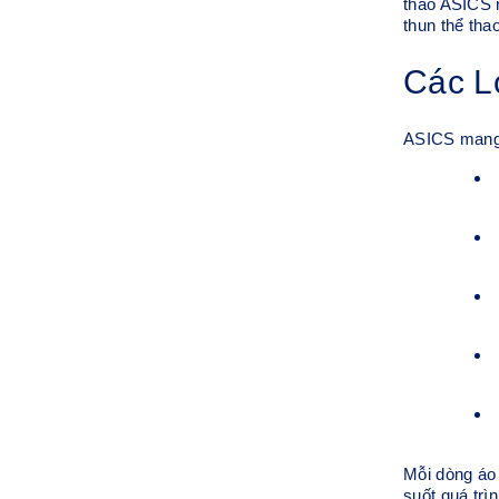
thao ASICS n
thun thể tha
Các L
ASICS mang 
Mỗi dòng áo 
suốt quá trìn