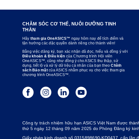
CHĂM SÓC CƠ THỂ, NUÔI DƯỠNG TINH
THẦN
Hãy
tham gia OneASICS™
ngay hôm nay để tích điểm và
tận hưởng các đặc quyền dành riêng cho thành viên!
Bằng việc đăng ký, bạn xác nhận đã đọc, hiểu và đồng ý với
Điều khoản & Điều kiện
của Chương trình Hội viên
OneASICS™, cũng như đồng ý cho ASICS thu thập, sử
dụng, tiết lộ và xử lý dữ liệu cá nhân của bạn theo
Chính
sách Bảo mật
của ASICS nhằm phục vụ cho việc tham gia
chương trình OneASICS™.
Công ty trách nhiệm hữu hạn ASICS Việt Nam được thành
thứ 5 ngày 12 tháng 09 năm 2025 do Phòng Đăng ký kin
Giấy phép kinh doanh số 0315898690-KD0437, cấp lần đ