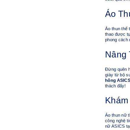
Áo Th
Áo thun thể
thao được tự
phong cách 
Nâng 
Đừng quên h
giày từ bộ s
hông ASIC
thách đấy!
Khám 
Áo thun nữ 
công nghệ ti
nữ ASICS tại