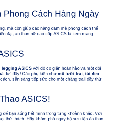
n Phong Cách Hàng Ngày
động, mà còn giúp các nàng đam mê phong cách thể
 hiện đại, áo thun nữ cao cấp ASICS là item mang
 ASICS
 legging ASICS
với độ co giãn hoàn hảo và một đôi
hất lừ” đấy! Các phụ kiện như
mũ lưỡi trai
,
túi đeo
g cách, sẵn sàng tiếp sức cho một chặng trail đầy thử
Thao ASICS!
g để bạn sống hết mình trong từng khoảnh khắc. Với
c mọi thử thách. Hãy khám phá ngay bộ sưu tập áo thun