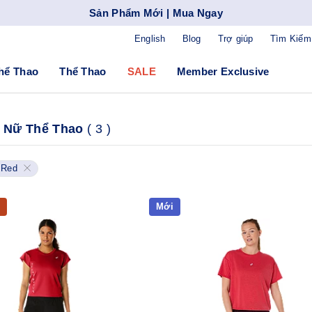
Sản Phẩm Mới | Mua Ngay
English
Blog
Trợ giúp
Tìm Kiếm
hể Thao
Thể Thao
SALE
Member Exclusive
 Nữ Thể Thao
(
3
)
Red
Mới