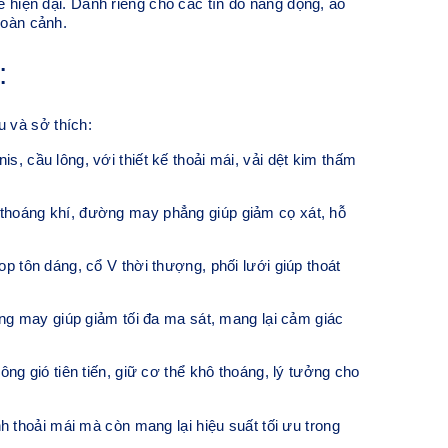
ế hiện đại. Dành riêng cho các tín đồ năng động, áo
hoàn cảnh.
:
 và sở thích:
, cầu lông, với thiết kế thoải mái, vải dệt kim thấm
 thoáng khí, đường may phẳng giúp giảm cọ xát, hỗ
p tôn dáng, cổ V thời thượng, phối lưới giúp thoát
 may giúp giảm tối đa ma sát, mang lại cảm giác
ng gió tiên tiến, giữ cơ thể khô thoáng, lý tưởng cho
thoải mái mà còn mang lại hiệu suất tối ưu trong