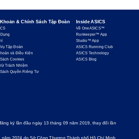
 Khoản & Chính Sách Tập Đoàn
Inside ASICS
ICS
Về OneASICS™
 Dụng
Runkeeper™ App
hí
Studio™ App
 Vụ Tập Đoàn
ASICS Running Club
hoản và Điều Kiện
ASICS Technology
 Sách Cookies
ASICS Blog
Trừ Trách Nhiệm
 Sách Quyền Riêng Tư
ăng ký lần đầu ngày 13 tháng 09 năm 2019, thay đổi lần
g 4 năm 2024 do Sở Công Thương Thành phố Hồ Chí Minh