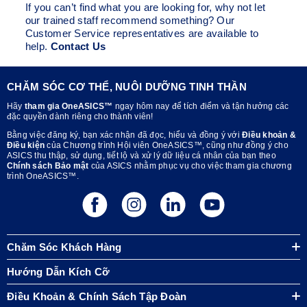
If you can’t find what you are looking for, why not let
our trained staff recommend something? Our
Customer Service representatives are available to
help.
Contact Us
CHĂM SÓC CƠ THỂ, NUÔI DƯỠNG TINH THẦN
Hãy
tham gia OneASICS™
ngay hôm nay để tích điểm và tận hưởng các
đặc quyền dành riêng cho thành viên!
Bằng việc đăng ký, bạn xác nhận đã đọc, hiểu và đồng ý với
Điều khoản &
Điều kiện
của Chương trình Hội viên OneASICS™, cũng như đồng ý cho
ASICS thu thập, sử dụng, tiết lộ và xử lý dữ liệu cá nhân của bạn theo
Chính sách Bảo mật
của ASICS nhằm phục vụ cho việc tham gia chương
trình OneASICS™.
Chăm Sóc Khách Hàng
Hướng Dẫn Kích Cỡ
Điều Khoản & Chính Sách Tập Đoàn