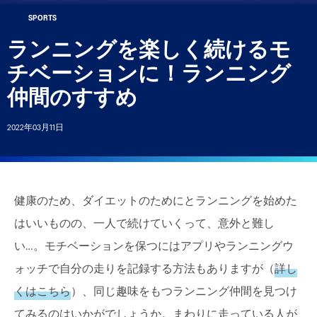
SPORTS
ランニングを楽しく続けるモ
Account
チベーションに！ランニング
livery, exclusive discounts and more
CS™ Rewards.
仲間のすすめ
Sign In | Create Account
2022年03月11日
健康のため、ダイエットのためにとランニングを始めた
はいいものの、一人で続けていくって、意外と難し
い…。モチベーションを保つにはアプリやランニングウ
ォッチで自分の走りを記録する方法もありますが（
詳し
くはこちら
）、同じ趣味をもつランニング仲間を見つけ
てみるのはいかがでしょうか。まわりに走っている人が