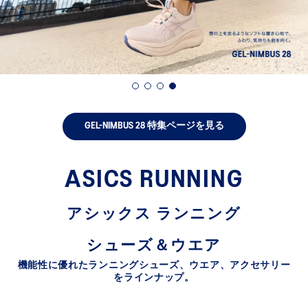
count
ery, exclusive discounts and more with
ards.
Sign In | Create Account
GEL-NIMBUS 28 特集ページを見る
ASICS RUNNING
アシックス ランニング
シューズ＆ウエア
機能性に優れたランニングシューズ、ウエア、アクセサリー
をラインナップ。