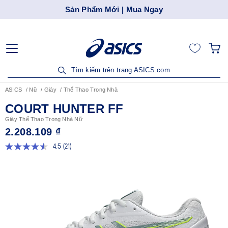
Sản Phẩm Mới | Mua Ngay
Tìm kiếm trên trang ASICS.com
ASICS
Nữ
Giày
Thể Thao Trong Nhà
COURT HUNTER FF
Giày Thể Thao Trong Nhà Nữ
2.208.109 ₫
4.5
(21)
Đọc
21
đánh
giá.
Liên
kết
trang
tương
tự.