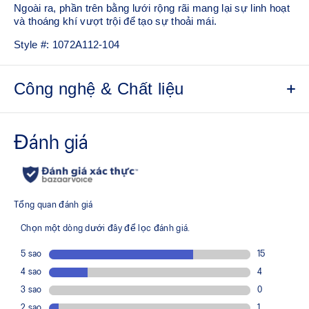
Ngoài ra, phần trên bằng lưới rộng rãi mang lại sự linh hoạt
và thoáng khí vượt trội để tạo sự thoải mái.
Style #:
1072A112-104
Công nghệ & Chất liệu
Thân trên bằng lưới thoáng khí
Bọt đế giữa nhẹ mang lại trải nghiệm đệm thoải mái
Các rãnh uốn cong ở đế ngoài giúp cải thiện tính linh
hoạt
Công nghệ TRUSSTIC™ cải thiện độ ổn định
Đệm FYTEFOAM™