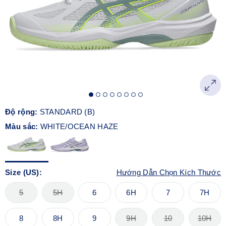
Độ rộng:
STANDARD (B)
Màu sắc:
WHITE/OCEAN HAZE
Size (US):
Hướng Dẫn Chọn Kích Thước
5
5H
6
6H
7
7H
8
8H
9
9H
10
10H