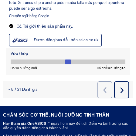
CHĂM SÓC CƠ THỂ, NUÔI DƯỠNG TINH THẦN
Hãy
tham gia OneASICS™
ngay hôm nay để tích điểm và tận hưởng các
đặc quyền dành riêng cho thành viên!