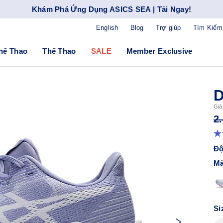
Khám Phá Ứng Dụng ASICS SEA | Tải Ngay!
English
Blog
Trợ giúp
Tìm Kiếm
hể Thao
Thể Thao
SALE
Member Exclusive
Già
2
Độ
Mà
Si