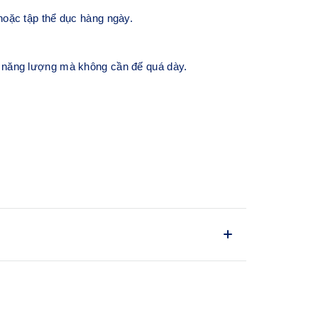
oặc tập thể dục hàng ngày.
rả năng lượng mà không cần đế quá dày.
S
hụ chấn động nhẹ nhàng và lực bật phản hồi