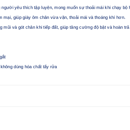
ười yêu thích tập luyện, mong muốn sự thoải mái khi chạy bộ h
m mại, giúp giày ôm chân vừa vặn, thoải mái và thoáng khí hơn.
ng mũi và gót chân khi tiếp đất, giúp tăng cường độ bật và hoàn t
gắt
 không dùng hóa chất tẩy rửa
ật
Lớp đệm FF BLAST™ PLU
Giúp mang lại khả năng hấp t
nhanh