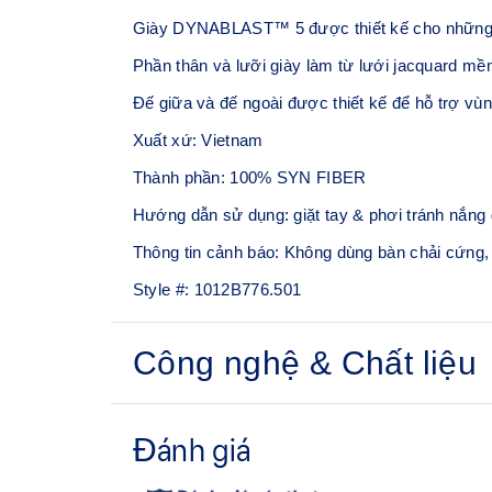
Giày DYNABLAST™ 5 được thiết kế cho những ng
Phần thân và lưỡi giày làm từ lưới jacquard mề
Đế giữa và đế ngoài được thiết kế để hỗ trợ vù
Xuất xứ: Vietnam
Thành phần: 100% SYN FIBER
Hướng dẫn sử dụng: giặt tay & phơi tránh nắng 
Thông tin cảnh báo: Không dùng bàn chải cứng,
Style #:
1012B776.501
Công nghệ & Chất liệu
Phần thân trên bằng vải lưới jacquard kỹ thu
Giúp cải tiến độ thoáng khí