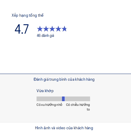
Lót giày OrthoLite™ X-30
Giúp mang lại cảm giác thoải
Ít nhất 50% chất liệu thân gi
rác thải và khí thải carbon
nhuộm bằng dung dịch giúp
ợng khí thải carbon khoảng