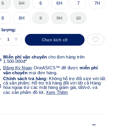
5
5H
6
6H
7
7H
8
8H
9
9H
10
 lượng:
Chọn kích cỡ
Miễn phí vận chuyển
cho đơn hàng trên
1.500.000đ*
Đăng Ký Ngay
OneASICS™ để được
miễn phí
vận chuyển
mọi đơn hàng.
Chính sách trả hàng:
Không hỗ trợ đổi size với tất
cả sản phẩm; Hỗ trợ trả hàng đối với tất cả Hàng
hóa ngoại trừ các mặt hàng giảm giá, tất/vớ, và
các sản phẩm đồ lót.
Xem Thêm