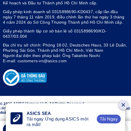
Kế hoạch và Đầu tư Thành phố Hồ Chí Minh cấp.
Giấy phép kinh doanh số 0315898690-KD0437, cấp lần đầu
ngày 7 tháng 11 năm 2019, điều chỉnh lần thứ hai ngày 3 tháng
4 năm 2024 do Sở Công Thương Thành phố Hồ Chí Minh cấp.
Giấy phép thành lập cơ sở bán lẻ số 0315898690/KD-
0437/03.004
Địa chỉ trụ sở chính: Phòng 18.02, Deutsches Haus, 33 Lê Duẩn,
Phường Sài Gòn, Thành phố Hồ Chí Minh, Việt Nam
Người đại diện theo pháp luật: Ông Takahito Nochi
E-mail: customers-vn@asics.com
© 2026 ASICS Vietnam LLC. All Rights Reserved.
Thiết kế sọc trên hai bên giày ASICS® là nhãn hiệu đã đăng ký của Tập
đoàn ASICS.
ASICS SEA
Tải Ngay
Tải ngay Ứng dụng ASICS mới
ra mắt!
Chọn kích cỡ