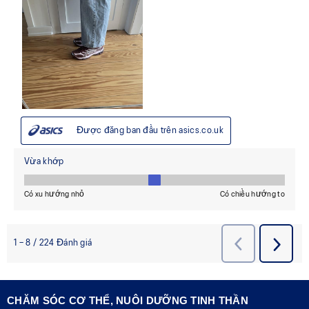
CHĂM SÓC CƠ THỂ, NUÔI DƯỠNG TINH THẦN