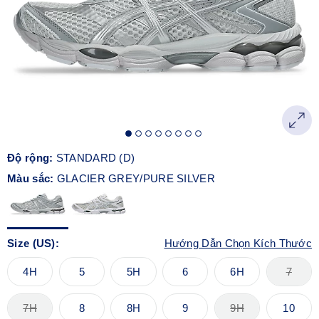
Độ rộng:
STANDARD (D)
Màu sắc:
GLACIER GREY/PURE SILVER
Size (US):
Hướng Dẫn Chọn Kích Thước
4H
5
5H
6
6H
7
7H
8
8H
9
9H
10