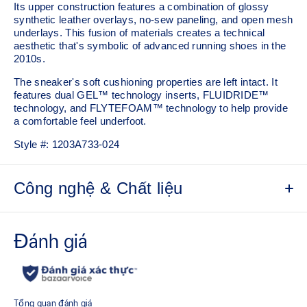
Its upper construction features a combination of glossy
synthetic leather overlays, no-sew paneling, and open mesh
underlays. This fusion of materials creates a technical
aesthetic that's symbolic of advanced running shoes in the
2010s.
The sneaker's soft cushioning properties are left intact. It
features dual GEL™ technology inserts, FLUIDRIDE™
technology, and FLYTEFOAM™ technology to help provide
a comfortable feel underfoot.
Style #:
1203A733-024
Công nghệ & Chất liệu
Breathable mesh underlays
2010s design aesthetics
FLUIDRIDE™ technology
Helps create smooth forward transitions
Rearfoot and forefoot GEL™ technology