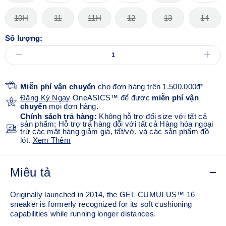
10H
11
11H
12
13
14
Số lượng:
Miễn phí vận chuyển
cho đơn hàng trên 1.500.000đ*
Đăng Ký Ngay
OneASICS™ để được
miễn phí vận
chuyển
mọi đơn hàng.
Chính sách trả hàng:
Không hỗ trợ đổi size với tất cả
sản phẩm; Hỗ trợ trả hàng đối với tất cả Hàng hóa ngoại
trừ các mặt hàng giảm giá, tất/vớ, và các sản phẩm đồ
lót.
Xem Thêm
Miêu tả
Originally launched in 2014, the GEL-CUMULUS™ 16
sneaker is formerly recognized for its soft cushioning
capabilities while running longer distances.