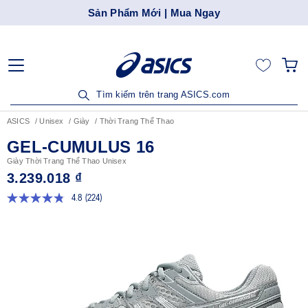
Sản Phẩm Mới | Mua Ngay
Tìm kiếm trên trang ASICS.com
ASICS
Unisex
Giày
Thời Trang Thể Thao
GEL-CUMULUS 16
Giày Thời Trang Thể Thao Unisex
3.239.018 ₫
4.8
(224)
Đọc
224
đánh
giá.
Liên
kết
trang
tương
tự.